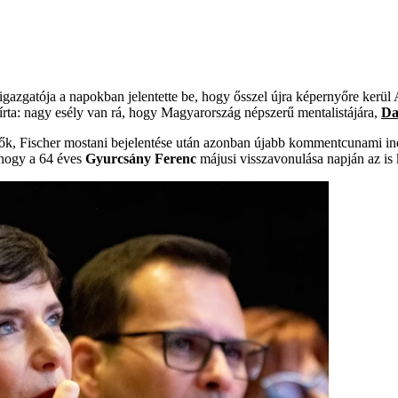
 igazgatója a napokban jelentette be, hogy ősszel újra képernyőre kerü
egírta: nagy esély van rá, hogy Magyarország népszerű mentalistájára,
Da
 nézők, Fischer mostani bejelentése után azonban újabb kommentcunami 
, hogy a 64 éves
Gyurcsány Ferenc
májusi visszavonulása napján az is 