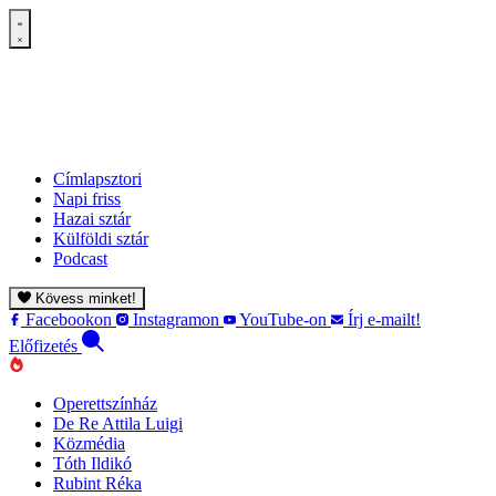
Címlapsztori
Napi friss
Hazai sztár
Külföldi sztár
Podcast
Kövess minket!
Facebookon
Instagramon
YouTube-on
Írj e-mailt!
Előfizetés
Operettszínház
De Re Attila Luigi
Közmédia
Tóth Ildikó
Rubint Réka