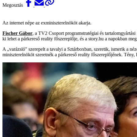
Megosztás
Az internet népe az exminiszterelnököt akarja.
Fischer Gábor
, a TV2 Csoport programstratégiai és tartalomgyártási
ki lehet a párkereső reality főszereplője, és a story.hu a napokban m
A „varázsló" szerepelt a tavalyi a Sztárboxban, szeretik, ismerik a
miniszterelnököt szeretnék a párkereső reality főszereplőjének. Tény