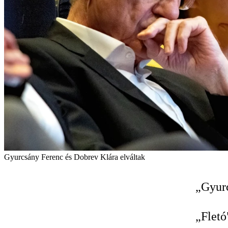
Gyurcsány Ferenc és Dobrev Klára elváltak
„Gyur
„Fletó