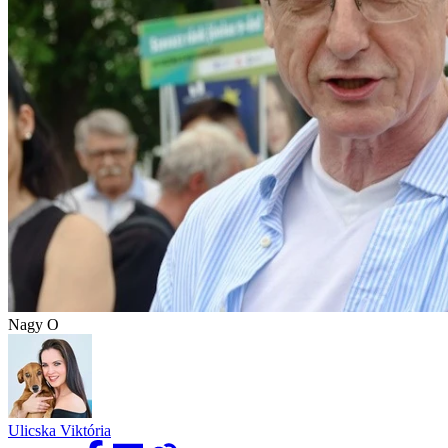
Nagy O
Ulicska Viktória