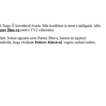
l A Nagy Ő következő évada. Már korábban is ment a találgatás, idén
nny Blue-ra
esett a TV2 választása.
indult. Sokan ugyanis nem Danny Blue-t, hanem az egykori
kiderült, hogy elválnak
Dobrev Klárával
, vagyis szabad ember
.