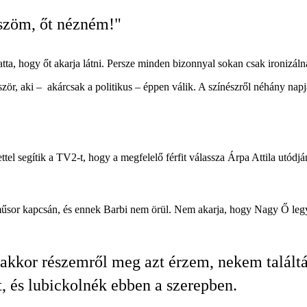
szöm, őt nézném!"
ta, hogy őt akarja látni. Persze minden bizonnyal sokan csak ironizálna
zör, aki – akárcsak a politikus – éppen válik. A színészről néhány napj
tel segítik a TV2-t, hogy a megfelelő férfit válassza Árpa Attila utódj
űsor kapcsán, és ennek Barbi nem örül. Nem akarja, hogy Nagy Ő legye
kkor részemről meg azt érzem, nekem találták
, és lubickolnék ebben a szerepben.