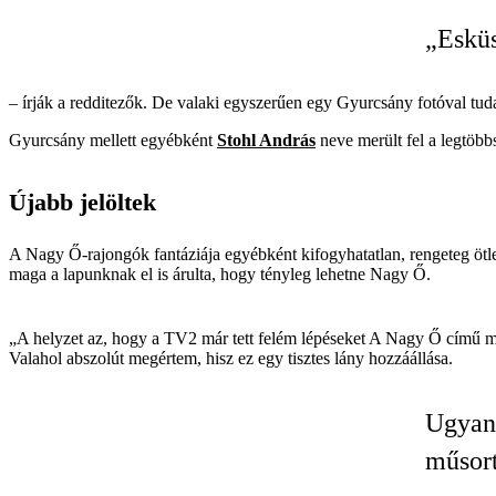
„Eskü
– írják a redditezők. De valaki egyszerűen egy Gyurcsány fotóval tudat
Gyurcsány mellett egyébként
Stohl András
neve merült fel a legtöbbs
Újabb jelöltek
A Nagy Ő-rajongók fantáziája egyébként kifogyhatatlan, rengeteg ötlet
maga a lapunknak el is árulta, hogy tényleg lehetne Nagy Ő.
„A helyzet az, hogy a TV2 már tett felém lépéseket A Nagy Ő című m
Valahol abszolút megértem, hisz ez egy tisztes lány hozzáállása.
Ugyana
műsort