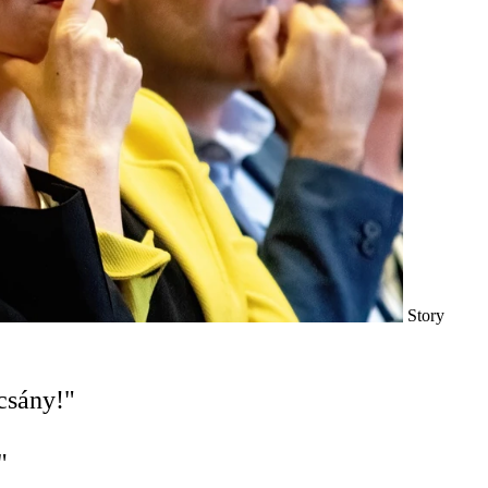
Story
csány!"
"