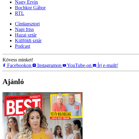
Nagy Ervin
Bochkor Gábor
RTL
Címlapsztori
Napi friss
Hazai sztár
Külföldi sztár
Podcast
Kövess minket!
Facebookon
Instagramon
YouTube-on
Írj e-mailt!
Ajánló