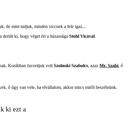
k, de mint tudjuk, minden viccnek a fele igaz...
a derült ki, hogy véget ért a házassága
Stohl Vicával
.
ának. Korábban favoritjuk volt
Szolnoki Szabolcs
, azaz
Mr. Szabi
, ő
k, ő úgy van vele, ha elvállalom, akkor nincs miről beszélnünk.
 ki ezt a