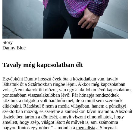
Story
Danny Blue
Tavaly még kapcsolatban élt
Egyébként Danny hosszú évek óta a köztudatban van, tavaly
láthattuk őt a Sztárboxban ringbe lépni. Akkor még kapcsolatban
volt. „Nem akarok titkolózni, van egy alakulóban lévő kapcsolatom,
pontosabban visszaalakulóban lévő. Pár hónapja rendeződtek
köztünk a dolgok a volt barátnőmmel, de semmit sem szeretnék
elkiabálni. Ráadásul ő nem a média világában, hanem a pénzügyi
szektorban mozog, és szeretne a kamerákon kívül maradni. Abszolút
tiszteletben tartom a döntését, annyit viszont elmondhatok, hogy
amellett, hogy szép, világot látott és művelt is, ami számomra
nagyon fontos egy nőben” – mondta a
mentalista
a Storynak.