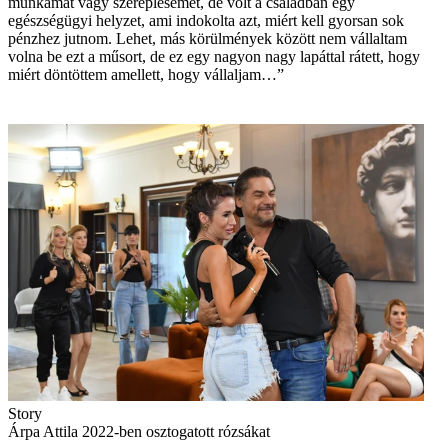
munkámat vagy szereplésemet, de volt a családban egy
egészségügyi helyzet, ami indokolta azt, miért kell gyorsan sok
pénzhez jutnom. Lehet, más körülmények között nem vállaltam
volna be ezt a műsort, de ez egy nagyon nagy lapáttal rátett, hogy
miért döntöttem amellett, hogy vállaljam…”
Story
Árpa Attila 2022-ben osztogatott rózsákat