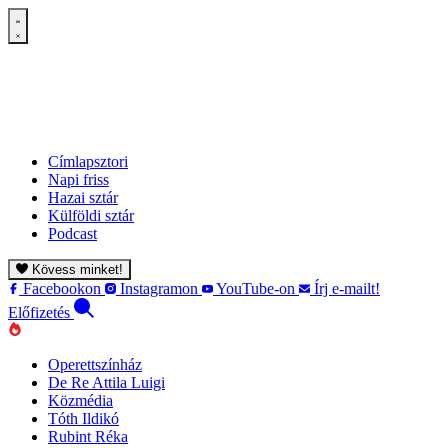
Címlapsztori
Napi friss
Hazai sztár
Külföldi sztár
Podcast
Kövess minket!
Facebookon
Instagramon
YouTube-on
Írj e-mailt!
Előfizetés
Operettszínház
De Re Attila Luigi
Közmédia
Tóth Ildikó
Rubint Réka