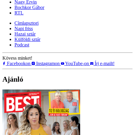
Nagy Ervin
Bochkor Gábor
RTL
Címlapsztori
Napi friss
Hazai sztár
Külföldi sztár
Podcast
Kövess minket!
Facebookon
Instagramon
YouTube-on
Írj e-mailt!
Ajánló