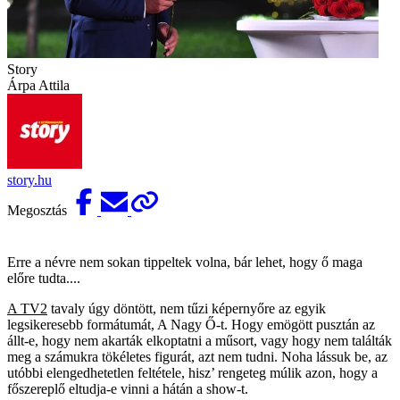
Story
Árpa Attila
story.hu
Megosztás
Erre a névre nem sokan tippeltek volna, bár lehet, hogy ő maga
előre tudta....
A TV2
tavaly úgy döntött, nem tűzi képernyőre az egyik
legsikeresebb formátumát, A Nagy Ő-t. Hogy emögött pusztán az
állt-e, hogy nem akarták elkoptatni a műsort, vagy hogy nem találták
meg a számukra tökéletes figurát, azt nem tudni. Noha lássuk be, az
utóbbi elengedhetetlen feltétele, hisz’ rengeteg múlik azon, hogy a
főszereplő eltudja-e vinni a hátán a show-t.