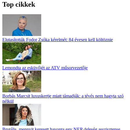
Top cikkek
Elutasították Fodor Zsóka kérelmét: 84 évesen kell költöznie
Lemondta az esküvőjét az ATV műsorvezetője
Borbás Marcsit luxuskertje miatt támadják: a tévés nem hagyta szó
nélkül
Brutális, mennyit keresett havonta egy NER-feleség asszisztense