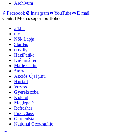
Archívum
Facebook
Instagram
YouTube
E-mail
Central Médiacsoport portfólió
24.hu
nlc
Nők Lapja
Startlap
nosalty
HáziPatika
Krémmánia
Marie Claire
Story
Akciós-Újság.hu
Hírstart
Vezess
Gyerekszoba
Kiderül
Meglepetés
Refresher
First Class
Gardenista
National Geographic