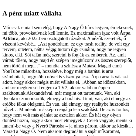
A pénz miatt vállalta
Már csak emiatt sem elég, hogy A Nagy Ő híres legyen, érdekesnek,
mi több, provokatívnak kell lennie. Ez maximálisan igaz volt
Árpa
Attilára
, aki 2022-ben osztogatott rózsákat. A nézők szerették, ő
viszont kevésbé... „Azt gondoltam, ez egy trash reality, de volt egy
tervem, ötletem, hátha végig tudom úgy csinálni, hogy ne legyen
kínos, ciki. Sőt talán még szeretni is fogják az emberek. Az, amit
vártak tőlem, hogy majd én szépen ’meghúzom’ az összes szereplőt,
nem történt meg…” –
mondta a színész
a Mutasd Magad című
YouTube műsorban, hozzátéve, hogy még a barátai is arra
számítottak, hogy több nővel is viszonya lesz. Árpa arra is választ
adott, hogy akkor mégis miért vállalta el. „Abban az időszakban,
amikor megkeresett engem a TV2, akkor valóban éppen
szakítottunk Alexandrával, már megint ott tartottunk. Van, aki
ilyenkor szomorkodik, elmegy a barátaival inni, van, aki elmegy az
erdőbe fákat ölelgetni. És van, aki elmegy egy realitybe huszonkét
nővel… Mindenki másképp reagálja le a szakítást. De az is fontos,
hogy nem volt más ajánlat az asztalon akkor. És hát egy olyan
döntést hozni, hogy akkor most elmegyek a Celeb vagyok, ments ki
innen!-be vagy a Nyerő Párosba – ja nincs párom, akkor az kiesik…
Marad a Nagy Ő. Nem akarom degradálni a saját műsoromat,