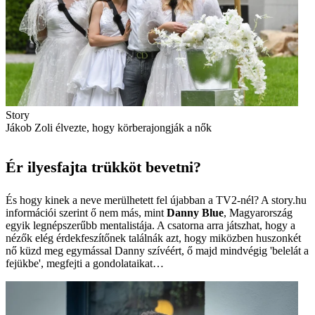
Story
Jákob Zoli élvezte, hogy körberajongják a nők
Ér ilyesfajta trükköt bevetni?
És hogy kinek a neve merülhetett fel újabban a TV2-nél? A story.hu
információi szerint ő nem más, mint
Danny Blue
, Magyarország
egyik legnépszerűbb mentalistája. A csatorna arra játszhat, hogy a
nézők elég érdekfeszítőnek találnák azt, hogy miközben huszonkét
nő küzd meg egymással Danny szívéért, ő majd mindvégig 'belelát a
fejükbe', megfejti a gondolataikat…