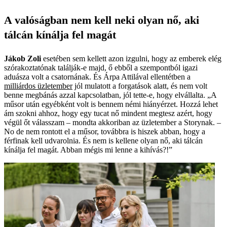
A valóságban nem kell neki olyan nő, aki
tálcán kínálja fel magát
Jákob Zoli
esetében sem kellett azon izgulni, hogy az emberek elég
szórakoztatónak találják-e majd, ő ebből a szempontból igazi
aduásza volt a csatornának. És Árpa Attilával ellentétben a
milliárdos üzletember
jól mulatott a forgatások alatt, és nem volt
benne megbánás azzal kapcsolatban, jól tette-e, hogy elvállalta. „A
műsor után egyébként volt is bennem némi hiányérzet. Hozzá lehet
ám szokni ahhoz, hogy egy tucat nő mindent megtesz azért, hogy
végül őt válasszam – mondta akkoriban az üzletember a Storynak. –
No de nem rontott el a műsor, továbbra is hiszek abban, hogy a
férfinak kell udvarolnia. És nem is kellene olyan nő, aki tálcán
kínálja fel magát. Abban mégis mi lenne a kihívás?!”