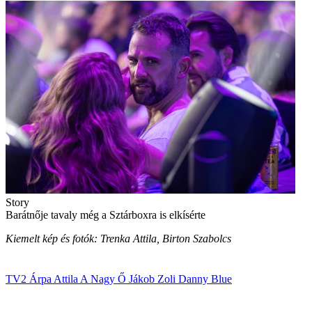
Story
Barátnője tavaly még a Sztárboxra is elkísérte
Kiemelt kép és fotók: Trenka Attila, Birton Szabolcs
TV2
Árpa Attila
A Nagy Ő
Jákob Zoli
Danny Blue