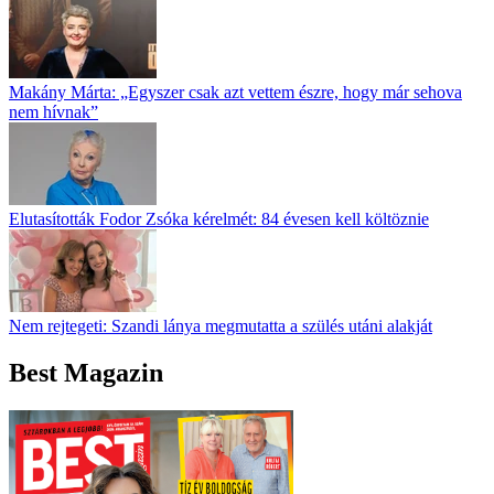
Makány Márta: „Egyszer csak azt vettem észre, hogy már sehova
nem hívnak”
Elutasították Fodor Zsóka kérelmét: 84 évesen kell költöznie
Nem rejtegeti: Szandi lánya megmutatta a szülés utáni alakját
Best Magazin