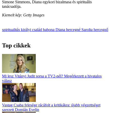
Simone Simmons, Diana egykori bizalmasa és spirituális
tanácsadója.
Kiemelt kép: Getty Images
spiritualitás
királyi család
babona
Diana hercegné
Sarolta hercegnő
Top cikkek
Mi lesz Vitányi Judit sorsa a TV2-nél? Megérkezett a hivatalos
válasz
Vastag Csaba felesége rácáfolt a kritikákra: újabb végzettséget
szerzett Domján Evelin