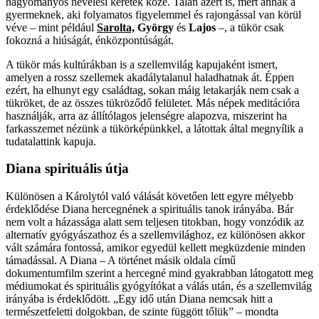
hagyományos nevelési keretek közé. Talán azért is, mert annak a
gyermeknek, aki folyamatos figyelemmel és rajongással van körül
véve – mint például
Sarolta,
György
és
Lajos
–, a tükör csak
fokozná a hiúságát, énközpontúságát.
A tükör más kultúrákban is a szellemvilág kapujaként ismert,
amelyen a rossz szellemek akadálytalanul haladhatnak át. Éppen
ezért, ha elhunyt egy családtag, sokan máig letakarják nem csak a
tükröket, de az összes tükröződő felületet. Más népek meditációra
használják, arra az állítólagos jelenségre alapozva, miszerint ha
farkasszemet nézünk a tükörképünkkel, a látottak által megnyílik a
tudatalattink kapuja.
Diana spirituális útja
Különösen a Károlytól való válását követően lett egyre mélyebb
érdeklődése Diana hercegnének a spirituális tanok irányába. Bár
nem volt a házassága alatt sem teljesen titokban, hogy vonzódik az
alternatív gyógyászathoz és a szellemvilághoz, ez különösen akkor
vált számára fontossá, amikor egyedül kellett megküzdenie minden
támadással. A Diana – A történet másik oldala című
dokumentumfilm szerint a hercegné mind gyakrabban látogatott meg
médiumokat és spirituális gyógyítókat a válás után, és a szellemvilág
irányába is érdeklődött. „Egy idő után Diana nemcsak hitt a
természetfeletti dolgokban, de szinte függött tőlük” – mondta