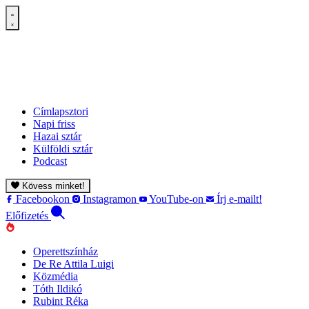
Címlapsztori
Napi friss
Hazai sztár
Külföldi sztár
Podcast
Kövess minket!
Facebookon
Instagramon
YouTube-on
Írj e-mailt!
Előfizetés
Operettszínház
De Re Attila Luigi
Közmédia
Tóth Ildikó
Rubint Réka