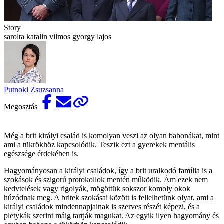
Story
sarolta katalin vilmos gyorgy lajos
Putnoki Zsuzsanna
Megosztás
Még a brit királyi család is komolyan veszi az olyan babonákat, mint
ami a tükrökhöz kapcsolódik. Teszik ezt a gyerekek mentális
egészsége érdekében is.
Hagyományosan a
királyi családok
, így a brit uralkodó família is a
szokások és szigorú protokollok mentén működik. Ám ezek nem
kedvtelések vagy rigolyák, mögöttük sokszor komoly okok
húzódnak meg. A britek szokásai között is fellelhetünk olyat, ami a
királyi családok
mindennapjainak is szerves részét képezi, és a
pletykák szerint máig tartják magukat. Az egyik ilyen hagyomány és