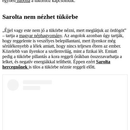
egyben
babona
a tükörhöz kapcsolódik.
Sarolta nem nézhet tükörbe
„Éjjel vagy este nem jó a tükörbe nézni, mert meglátjuk az ördögöt”
– tartja a
magyar néphagyomány
. Az angolok azonban úgy tartják,
hogy reggelente is veszélyes belepillantani, mert ilyenkor még
sérülékenyebb a lélek amiatt, hogy nincs teljesen ébren az ember.
Közelebb van ilyenkor a szellemvilág, mint a fizikai lét. Emiatt
pedig a tükörbe pillantás a kora reggeli órákban összezavarhatja a
lelket, és negatív energiákkal telíthetit. Éppen ezért
Sarolta
hercegnőnek
is tilos a tükörbe néznie reggeli előtt.