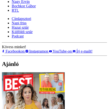
Nagy Ervin
Bochkor Gábor
RTL
Címlapsztori
Napi friss
Hazai sztár
Külföldi sztár
Podcast
Kövess minket!
Facebookon
Instagramon
YouTube-on
Írj e-mailt!
Ajánló