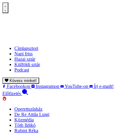
Címlapsztori
Napi friss
Hazai sztár
Külföldi sztár
Podcast
Kövess minket!
Facebookon
Instagramon
YouTube-on
Írj e-mailt!
Előfizetés
Operettszínház
De Re Attila Luigi
Közmédia
Tóth Ildikó
Rubint Réka