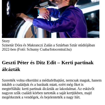
Story
Szinetár Dóra és Makranczi Zalán a Sztárban Sztár stúdiójában
2022-ben (Fotó: Schumy Csaba/fotocentral.hu)
Geszti Péter és Ditz Edit – Kerti partinak
álcázták
Szerették volna elkerülni a médiafelhajtást, nemcsak maguk, hanem
inkább a családjuk és a barátaik miatt, ezért még őket is
megtréfálták: kerti partinak álcázták az lakodalmat. Az esküvőt
nagyon szűk családi körben tartották a saját kertjükben, majd
megérkeztek a vendégek, és bejelentették a nagy hírt.