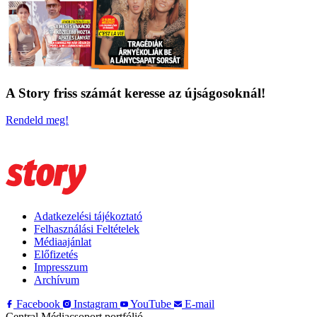
A Story friss számát keresse az újságosoknál!
Rendeld meg!
Adatkezelési tájékoztató
Felhasználási Feltételek
Médiaajánlat
Előfizetés
Impresszum
Archívum
Facebook
Instagram
YouTube
E-mail
Central Médiacsoport portfólió