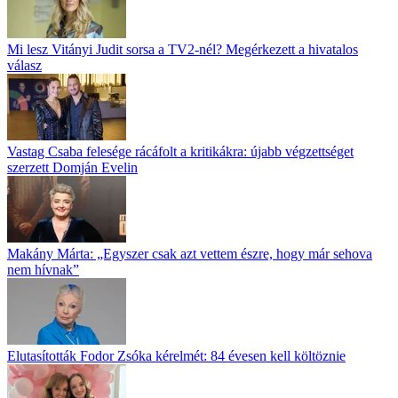
Mi lesz Vitányi Judit sorsa a TV2-nél? Megérkezett a hivatalos
válasz
Vastag Csaba felesége rácáfolt a kritikákra: újabb végzettséget
szerzett Domján Evelin
Makány Márta: „Egyszer csak azt vettem észre, hogy már sehova
nem hívnak”
Elutasították Fodor Zsóka kérelmét: 84 évesen kell költöznie