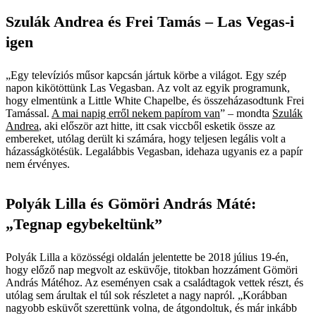
Szulák Andrea és Frei Tamás – Las Vegas-i
igen
„Egy televíziós műsor kapcsán jártuk körbe a világot. Egy szép
napon kikötöttünk Las Vegasban. Az volt az egyik programunk,
hogy elmentünk a Little White Chapelbe, és összeházasodtunk Frei
Tamással.
A mai napig erről nekem papírom van
” – mondta
Szulák
Andrea
, aki először azt hitte, itt csak viccből esketik össze az
embereket, utólag derült ki számára, hogy teljesen legális volt a
házasságkötésük. Legalábbis Vegasban, idehaza ugyanis ez a papír
nem érvényes.
Polyák Lilla és Gömöri András Máté:
„Tegnap egybekeltünk”
Polyák Lilla a közösségi oldalán jelentette be 2018 július 19-én,
hogy előző nap megvolt az esküvője, titokban hozzáment Gömöri
András Mátéhoz. Az eseményen csak a családtagok vettek részt, és
utólag sem árultak el túl sok részletet a nagy napról. „Korábban
nagyobb esküvőt szerettünk volna, de átgondoltuk, és már inkább