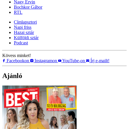
Nagy Ervin
Bochkor Gábor
RTL
Címlapsztori
Napi friss
Hazai sztár
Külföldi sztár
Podcast
Kövess minket!
Facebookon
Instagramon
YouTube-on
Írj e-mailt!
Ajánló