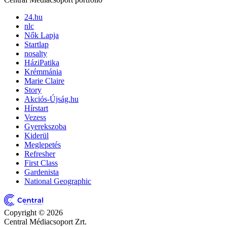
24.hu
nlc
Nők Lapja
Startlap
nosalty
HáziPatika
Krémmánia
Marie Claire
Story
Akciós-Újság.hu
Hírstart
Vezess
Gyerekszoba
Kiderül
Meglepetés
Refresher
First Class
Gardenista
National Geographic
Copyright © 2026
Central Médiacsoport Zrt.