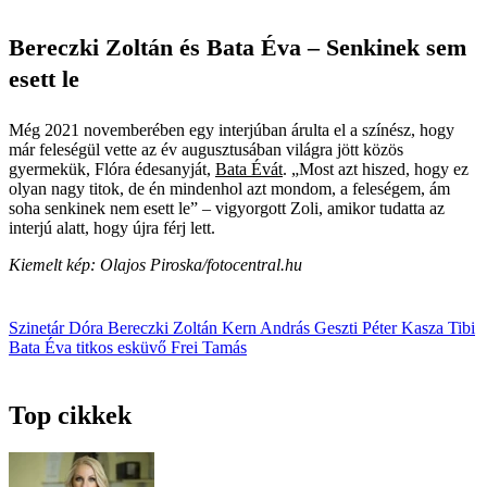
Bereczki Zoltán és Bata Éva – Senkinek sem
esett le
Még 2021 novemberében egy interjúban árulta el a színész, hogy
már feleségül vette az év augusztusában világra jött közös
gyermekük, Flóra édesanyját,
Bata Évát
. „Most azt hiszed, hogy ez
olyan nagy titok, de én mindenhol azt mondom, a feleségem, ám
soha senkinek nem esett le” – vigyorgott Zoli, amikor tudatta az
interjú alatt, hogy újra férj lett.
Kiemelt kép: Olajos Piroska/fotocentral.hu
Szinetár Dóra
Bereczki Zoltán
Kern András
Geszti Péter
Kasza Tibi
Bata Éva
titkos esküvő
Frei Tamás
Top cikkek