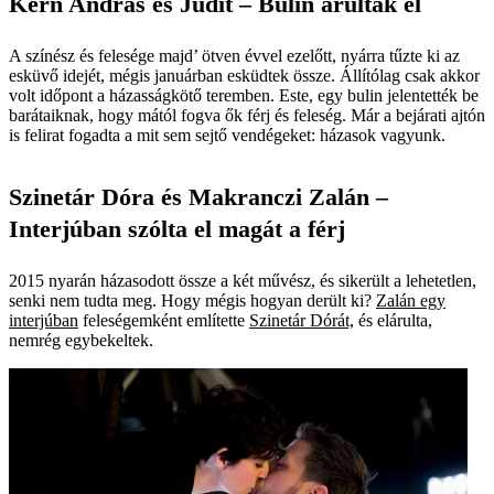
Kern András és Judit – Bulin árulták el
A színész és felesége majd’ ötven évvel ezelőtt, nyárra tűzte ki az
esküvő idejét, mégis januárban esküdtek össze. Állítólag csak akkor
volt időpont a házasságkötő teremben. Este, egy bulin jelentették be
barátaiknak, hogy mától fogva ők férj és feleség. Már a bejárati ajtón
is felirat fogadta a mit sem sejtő vendégeket: házasok vagyunk.
Szinetár Dóra és Makranczi Zalán –
Interjúban szólta el magát a férj
2015 nyarán házasodott össze a két művész, és sikerült a lehetetlen,
senki nem tudta meg. Hogy mégis hogyan derült ki?
Zalán egy
interjúban
feleségemként említette
Szinetár Dórát,
és elárulta,
nemrég egybekeltek.