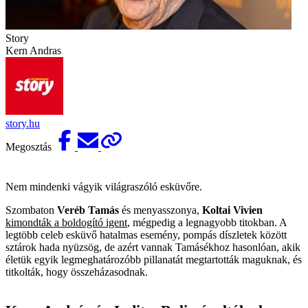
Story
Kern Andras
story.hu
Megosztás
Nem mindenki vágyik világraszóló esküvőre.
Szombaton
Veréb Tamás
és menyasszonya,
Koltai Vivien
kimondták a boldogító igent
, mégpedig a legnagyobb titokban. A
legtöbb celeb esküvő hatalmas esemény, pompás díszletek között
sztárok hada nyüzsög, de azért vannak Tamásékhoz hasonlóan, akik
életük egyik legmeghatározóbb pillanatát megtartották maguknak, és
titkolták, hogy összeházasodnak.