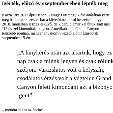
ígérték, előző év szeptemberében lépték meg
Kasza Tibi
2017 áprilisában
A Nagy Duett
egyik élő adásában kérte
meg barátnője kezét, és bár a követőknek arról beszéltek, hogy
2018. januárban lesz az esküvő, de kiderült, amerikai útjuk alatt már
’17 ősszel kimondták az igent. Amerikában, a Grand Canyon
legszebb pontján, magyar anyakönyvvezető előtt házasodtak
szeptember 15-én.
„A lánykérés után azt akartuk, hogy ez
nap csak a miénk legyen és csak rólun
szóljon. Varázslatos volt a helyszín,
csodálatos érzés volt a végtelen Grand
Canyon felett kimondani azt a bizonyo
igent”
– mondta akkor az énekes.