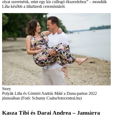
olyat szeretnénk, mint egy kis csillogó ékszerdoboz” – mondták
Lilla később a lillafüredi ceremóniáról.
Story
Polyák Lilla és Gömöri András Máté a Duna-parton 2022
júniusában (Fotó: Schumy Csaba/fotocentral.hu)
Kasza Tibi és Darai Andrea – Januárra