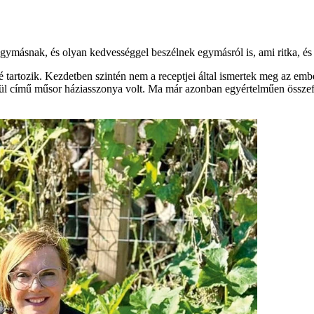
egymásnak, és olyan kedvességgel beszélnek egymásról is, ami ritka, és
é tartozik. Kezdetben szintén nem a receptjei által ismertek meg az e
ül című műsor háziasszonya volt. Ma már azonban egyértelműen összefo