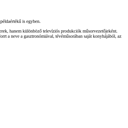
 példaértékű is egyben.
mberek, hanem különböző televíziós produkciók műsorvezetőjeként.
rrt a neve a gasztronómiával, tévéműsorában saját konyhájából, az