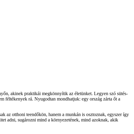
nyőn, akinek praktikái megkönnyítik az életünket. Legyen szó sütés-
em féltékenyek rá. Nyugodtan mondhatjuk: egy ország zárta őt a
sak az otthoni teendőkön, hanem a munkán is osztoznak, egyszer így
hitet adni, sugározni mind a környezetének, mind azoknak, akik