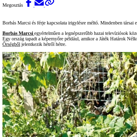
Megosztás
Borbás Marcsi és férje kapcsolata irigylésre méltó. Mindenben társai 
Borbás Marcsi
egyértelműen a legnépszerűbb hazai televíziósok köz
Egy ország tapadt a képernyőre például, amikor a Játék Határok Nélk
Őrségből
jelentkezik hétről hétre.