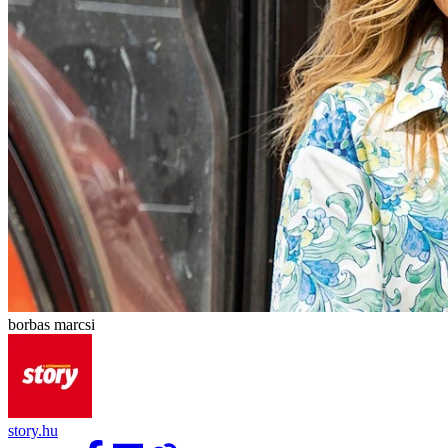
borbas marcsi
story.hu