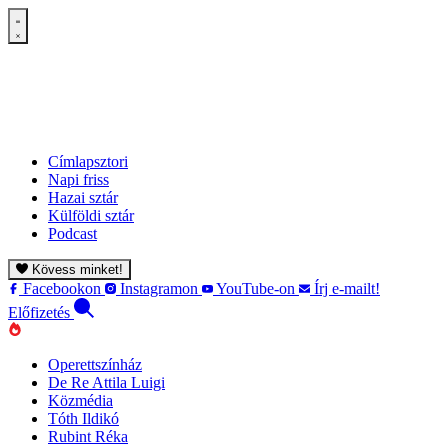
Címlapsztori
Napi friss
Hazai sztár
Külföldi sztár
Podcast
Kövess minket!
Facebookon
Instagramon
YouTube-on
Írj e-mailt!
Előfizetés
Operettszínház
De Re Attila Luigi
Közmédia
Tóth Ildikó
Rubint Réka