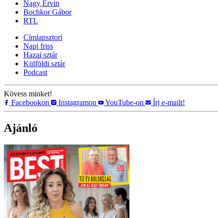
Nagy Ervin
Bochkor Gábor
RTL
Címlapsztori
Napi friss
Hazai sztár
Külföldi sztár
Podcast
Kövess minket!
Facebookon
Instagramon
YouTube-on
Írj e-mailt!
Ajánló