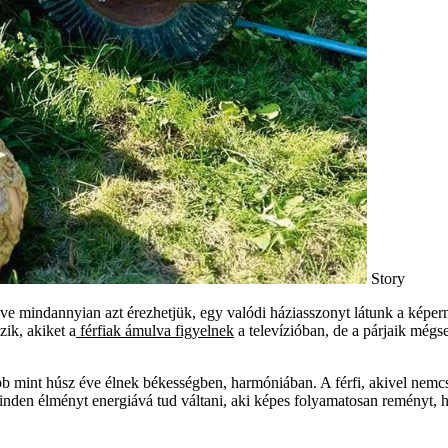
Story
elve mindannyian azt érezhetjük, egy valódi háziasszonyt látunk a képer
zik, akiket a
férfiak ámulva figyelnek
a televízióban, de a párjaik mégs
b mint húsz éve élnek békességben, harmóniában. A férfi, akivel nemc
minden élményt energiává tud váltani, aki képes folyamatosan reményt, 