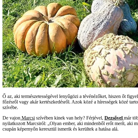
Ő az, aki természetességével lenyűgözi a tévénézőket, hiszen őt figy
főzésről vagy akár kertészkedésről. Azok közé a hírességek közé tarto
szívébe.
De vajon
Marcsi
szívében kinek van hely? Férjével,
Dezsővel
már töb
nyilatkozott Marcsiról: „Olyan ember, aki mindenből erőt merít, aki 
csupán képernyőn keresztül ismerik és kerültek a hatása alá.