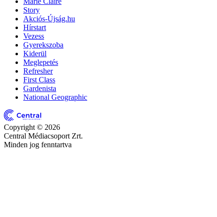
Marie Claire
Story
Akciós-Újság.hu
Hírstart
Vezess
Gyerekszoba
Kiderül
Meglepetés
Refresher
First Class
Gardenista
National Geographic
Copyright © 2026
Central Médiacsoport Zrt.
Minden jog fenntartva