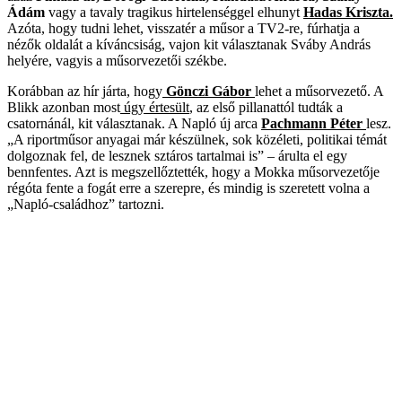
Ádám
vagy a tavaly tragikus hirtelenséggel elhunyt
Hadas Kriszta.
Azóta, hogy tudni lehet, visszatér a műsor a TV2-re, fúrhatja a
nézők oldalát a kíváncsiság, vajon kit választanak Sváby András
helyére, vagyis a műsorvezetői székbe.
Korábban az hír járta, hogy
Gönczi Gábor
lehet a műsorvezető. A
Blikk azonban most
úgy értesült
, az első pillanattól tudták a
csatornánál, kit választanak. A Napló új arca
Pachmann Péter
lesz.
„A riportműsor anyagai már készülnek, sok közéleti, politikai témát
dolgoznak fel, de lesznek sztáros tartalmai is” – árulta el egy
bennfentes. Azt is megszellőztették, hogy a Mokka műsorvezetője
régóta fente a fogát erre a szerepre, és mindig is szeretett volna a
„Napló-családhoz” tartozni.