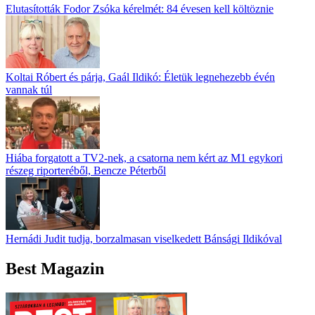
Elutasították Fodor Zsóka kérelmét: 84 évesen kell költöznie
Koltai Róbert és párja, Gaál Ildikó: Életük legnehezebb évén
vannak túl
Hiába forgatott a TV2-nek, a csatorna nem kért az M1 egykori
részeg riporteréből, Bencze Péterből
Hernádi Judit tudja, borzalmasan viselkedett Bánsági Ildikóval
Best Magazin