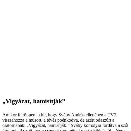
„Vigyázat, hamisítják”
Amikor felröppent a hír, hogy Sváby András ellenében a TV2
visszahozza a műsort, a tévés poénkodva, de azért odaszúrt a
csatornának: „Vigyázat, hamisítják!” Sváby komolyra fordítva a szót
úgy nyilatkozott, hogy cseppet sem rettent meg a kihívástól. „Nem