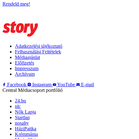
Rendeld meg!
Adatkezelési tájékoztató
Felhasználási Feltételek
Médiaajánlat
Előfizetés
Impresszum
Archívum
Facebook
Instagram
YouTube
E-mail
Central Médiacsoport portfólió
24.hu
nlc
Nők Lapja
Startlap
nosalty
HáziPatika
Krémmánia