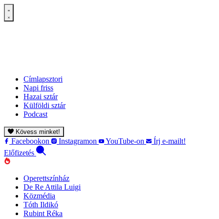
Címlapsztori
Napi friss
Hazai sztár
Külföldi sztár
Podcast
Kövess minket!
Facebookon
Instagramon
YouTube-on
Írj e-mailt!
Előfizetés
Operettszínház
De Re Attila Luigi
Közmédia
Tóth Ildikó
Rubint Réka