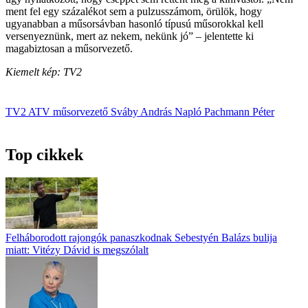
ment fel egy százalékot sem a pulzusszámom, örülök, hogy
ugyanabban a műsorsávban hasonló típusú műsorokkal kell
versenyeznünk, mert az nekem, nekünk jó” – jelentette ki
magabiztosan a műsorvezető.
Kiemelt kép: TV2
TV2
ATV
műsorvezető
Sváby András
Napló
Pachmann Péter
Top cikkek
Felháborodott rajongók panaszkodnak Sebestyén Balázs bulija
miatt: Vitézy Dávid is megszólalt