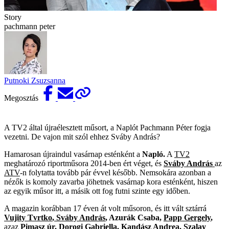
Story
pachmann peter
Putnoki Zsuzsanna
Megosztás
A TV2 által újraélesztett műsort, a Naplót Pachmann Péter fogja
vezetni. De vajon mit szól ehhez Sváby András?
Hamarosan újraindul vasárnap esténként a
Napló.
A
TV2
meghatározó riportműsora 2014-ben ért véget, és
Sváby András
az
ATV
-n folytatta tovább pár évvel később. Nemsokára azonban a
nézők is komoly zavarba jöhetnek vasárnap kora esténként, hiszen
az egyik műsor itt, a másik ott fog futni szinte egy időben.
A magazin korábban 17 éven át volt műsoron, és itt vált sztárrá
Vujity Tvrtko
,
Sváby András
, Azurák Csaba,
Papp Gergely
,
azaz
Pimasz úr, Dorogi Gabriella, Kandász Andrea, Szalay