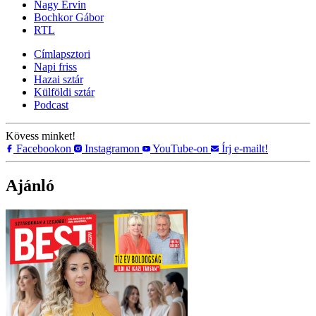
Nagy Ervin
Bochkor Gábor
RTL
Címlapsztori
Napi friss
Hazai sztár
Külföldi sztár
Podcast
Kövess minket!
Facebookon
Instagramon
YouTube-on
Írj e-mailt!
Ajánló