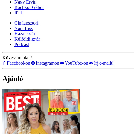
Nagy Ervin
Bochkor Gábor
RTL
Címlapsztori
Napi friss
Hazai sztár
Külföldi sztár
Podcast
Kövess minket!
Facebookon
Instagramon
YouTube-on
Írj e-mailt!
Ajánló