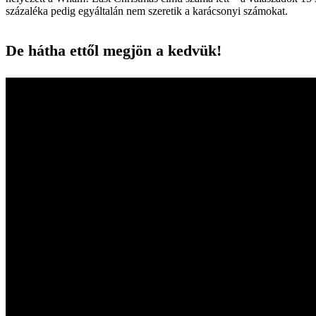
százaléka pedig egyáltalán nem szeretik a karácsonyi számokat.
De hátha ettől megjön a kedvük!