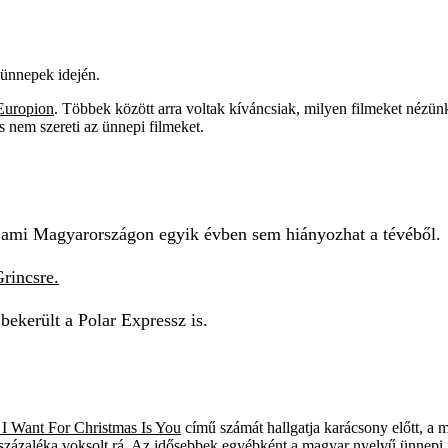
 ünnepek idején.
Europion
. Többek között arra voltak kíváncsiak, milyen filmeket nézün
s nem szereti az ünnepi filmeket.
 ami Magyarországon egyik évben sem hiányozhat a tévéből.
rincsre.
ekerült a Polar Expressz is.
 I Want For Christmas Is You
című számát hallgatja karácsony előtt, a
százaléka voksolt rá. Az idősebbek egyébként a magyar nyelvű ünnepi n