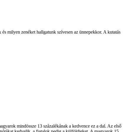
k és milyen zenéket hallgatunk szívesen az ünnepekkor. A kutatás
 magyarok mindössze 13 százalékának a kedvence ez a dal. Az első
ótákat kedvelik, a fiatalok pedig a külföldieket. A magyarok 15