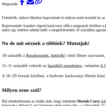
Megosztás
Felmérték, milyen filmekre kapcsolunk és milyen zenét teszünk be az
Reprezentatív kutatást végzett karácsony előtt a magyarok körében a
máris egy érdekes adattal indít: a megkérdezettek 20 százaléka ugyani
No de mit néznek a többiek? Mutatjuk!
18 százalék a
Reszkessetek, betörők!
című filmre szavazott,
11–11 százalék voksolt az
Igazából szerelemre
, valamint
A G
A 16–29 évesek körében a kedvenc karácsonyi filmek közé b
Milyen zene szól?
Bár mindenhonnan az ömlik ránk, hogy mindenki
Mariah Carey
All
helyezett a Wham! Last Christmas című száma lett – a válaszadók 15 