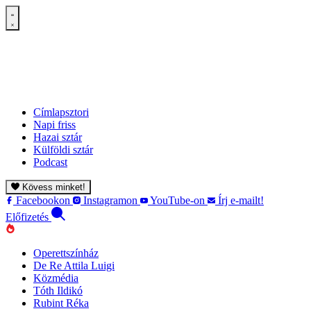
Címlapsztori
Napi friss
Hazai sztár
Külföldi sztár
Podcast
Kövess minket!
Facebookon
Instagramon
YouTube-on
Írj e-mailt!
Előfizetés
Operettszínház
De Re Attila Luigi
Közmédia
Tóth Ildikó
Rubint Réka