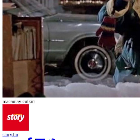
macaulay culkin
story.hu