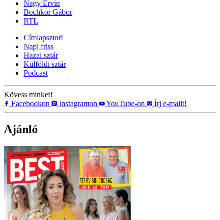
Nagy Ervin
Bochkor Gábor
RTL
Címlapsztori
Napi friss
Hazai sztár
Külföldi sztár
Podcast
Kövess minket!
Facebookon
Instagramon
YouTube-on
Írj e-mailt!
Ajánló