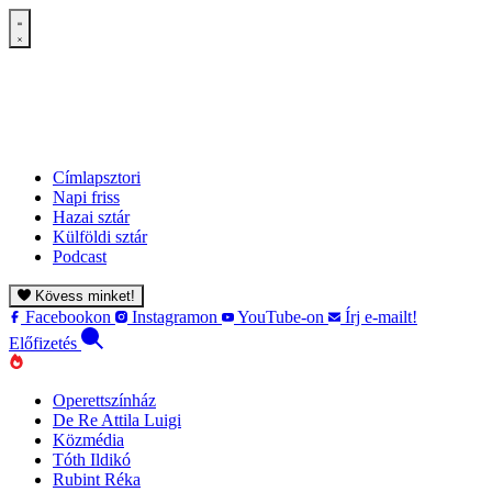
Címlapsztori
Napi friss
Hazai sztár
Külföldi sztár
Podcast
Kövess minket!
Facebookon
Instagramon
YouTube-on
Írj e-mailt!
Előfizetés
Operettszínház
De Re Attila Luigi
Közmédia
Tóth Ildikó
Rubint Réka