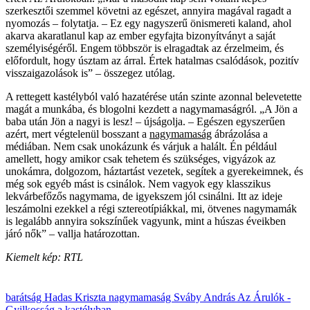
szerkesztői szemmel követni az egészet, annyira magával ragadt a
nyomozás – folytatja. – Ez egy nagyszerű önismereti kaland, ahol
akarva akaratlanul kap az ember egyfajta bizonyítványt a saját
személyiségéről. Engem többször is elragadtak az érzelmeim, és
előfordult, hogy úsztam az árral. Értek hatalmas csalódások, pozitív
visszaigazolások is” – összegez utólag.
A rettegett kastélyból való hazatérése után szinte azonnal belevetette
magát a munkába, és blogolni kezdett a nagymamaságról. „A Jön a
baba után Jön a nagyi is lesz! – újságolja. – Egészen egyszerűen
azért, mert végtelenül bosszant a
nagymamaság
ábrázolása a
médiában. Nem csak unokázunk és várjuk a halált. Én például
amellett, hogy amikor csak tehetem és szükséges, vigyázok az
unokámra, dolgozom, háztartást vezetek, segítek a gyerekeimnek, és
még sok egyéb mást is csinálok. Nem vagyok egy klasszikus
lekvárbefőzős nagymama, de igyekszem jól csinálni. Itt az ideje
leszámolni ezekkel a régi sztereotípiákkal, mi, ötvenes nagymamák
is legalább annyira sokszínűek vagyunk, mint a húszas éveikben
járó nők” – vallja határozottan.
Kiemelt kép: RTL
barátság
Hadas Kriszta
nagymamaság
Sváby András
Az Árulók -
Gyilkosság a kastélyban