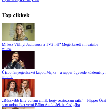
Top cikkek
Mi lesz Vitányi Judit sorsa a TV2-nél? Megérkezett a hivatalos
válasz
Újabb fenyegetéseket kapott Majka – a rapper ügyvéde közleményt
adott ki
„Büszkébb lány voltam annál, hogy osztozzam rajta” – Flipper Öcsi
sem tudott éket verni Bálint Antóniáék barátságába