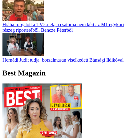
Hiába forgatott a TV2-nek, a csatorna nem kért az M1 egykori
részeg riporteréből, Bencze Péterből
Hernádi Judit tudja, borzalmasan viselkedett Bánsági Ildikóval
Best Magazin