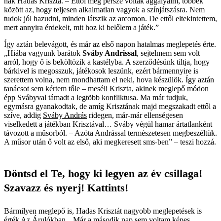
nak Hadas Kriszta. – Ettől még persze voltak aggályaim, többek
között az, hogy teljesen alkalmatlan vagyok a színjátszásra. Nem
tudok jól hazudni, minden látszik az arcomon. De ettől eltekintettem,
mert annyira érdekelt, mit hoz ki belőlem a játék.”
Így aztán belevágott, és már az első napon hatalmas meglepetés érte.
„Hiába vagyunk barátok
Sváby Andrissal
, sejtelmem sem volt
arról, hogy ő is beköltözik a kastélyba. A szerződésünk tiltja, hogy
bárkivel is megosszuk, játékosok leszünk, ezért bármennyire is
szerettem volna, nem mondhattam el neki, hova készülök. Így aztán
tanácsot sem kértem tőle – meséli Kriszta, akinek meglepő módon
épp Svábyval támadt a legtöbb konfliktusa. Ma már tudjuk,
egymásra gyanakodtak, de amíg Krisztának majd megszakadt ettől a
szíve, addig
Sváby András
ridegen, már-már ellenségesen
viselkedett a játékban Krisztával… Sváby végül hamar ártatlanként
távozott a műsorból. – Azóta Andrással természetesen megbeszéltük.
A műsor után ő volt az első, aki megkeresett sms-ben” – teszi hozzá.
Döntsd el Te, hogy ki legyen az év csillaga!
Szavazz és nyerj! Kattints!
Bármilyen meglepő is, Hadas Krisztát nagyobb meglepetések is
érték Az Árulókban. „Már a második nap sem voltam képes