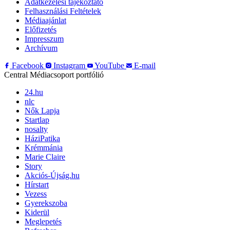
Adatkezelési tájékoztató
Felhasználási Feltételek
Médiaajánlat
Előfizetés
Impresszum
Archívum
Facebook
Instagram
YouTube
E-mail
Central Médiacsoport portfólió
24.hu
nlc
Nők Lapja
Startlap
nosalty
HáziPatika
Krémmánia
Marie Claire
Story
Akciós-Újság.hu
Hírstart
Vezess
Gyerekszoba
Kiderül
Meglepetés