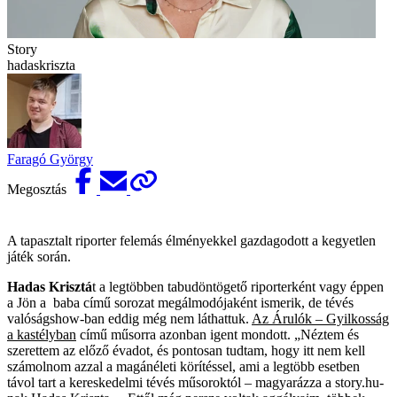
Story
hadaskriszta
Faragó György
Megosztás
A tapasztalt riporter felemás élményekkel gazdagodott a kegyetlen
játék során.
Hadas Krisztá
t a legtöbben tabudöntögető riporterként vagy éppen
a Jön a baba című sorozat megálmodójaként ismerik, de tévés
valóságshow-ban eddig még nem láthattuk.
Az Árulók – Gyilkosság
a kastélyban
című műsorra azonban igent mondott. „Néztem és
szerettem az előző évadot, és pontosan tudtam, hogy itt nem kell
számolnom azzal a magánéleti körítéssel, ami a legtöbb esetben
távol tart a kereskedelmi tévés műsoroktól – magyarázza a story.hu-