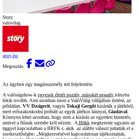
Story
valovilag
story.hu
Megosztás
Az ügyben egy magánszemély tett feljelentést.
A valóságshow-k
egyesek életét pozitív, másokét negatív
irányba
lökik tovább. Ami azonban most a ValóVilág villájában történt, az
példátlan.
VV Dzsigerit
, vagyis
Tokaji Gergőt
kizárták a játékból,
mert erőszakoskodni próbált az egyik játékos lánnyal,
Giadával
.
Könnyen lehet azonban, hogy nem a kizárás az egyetlen büntetés,
amivel a fiúnak szembe kell néznie. A
Blikk
megkereste ugyanis az
üggyel kapcsolatban a BRFK-t, akik az alábbi választ juttatták el a
szerkesztőségbe: „Megkeresésével kapcsolatosan tájékoztatjuk,