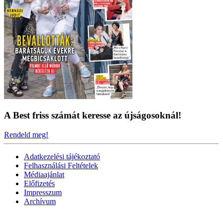
A Best friss számát keresse az újságosoknál!
Rendeld meg!
Adatkezelési tájékoztató
Felhasználási Feltételek
Médiaajánlat
Előfizetés
Impresszum
Archívum