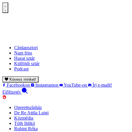
Címlapsztori
Napi friss
Hazai sztár
Külföldi sztár
Podcast
Kövess minket!
Facebookon
Instagramon
YouTube-on
Írj e-mailt!
Előfizetés
Operettszínház
De Re Attila Luigi
Közmédia
Tóth Ildikó
Rubint Réka