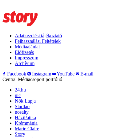
Adatkezelési tájékoztató
Felhasználási Feltételek
Médiaajánlat
Előfizetés
Impresszum
Archívum
Facebook
Instagram
YouTube
E-mail
Central Médiacsoport portfólió
24.hu
nlc
Nők Lapja
Startlap
nosalty
HáziPatika
Krémmánia
Marie Claire
Story