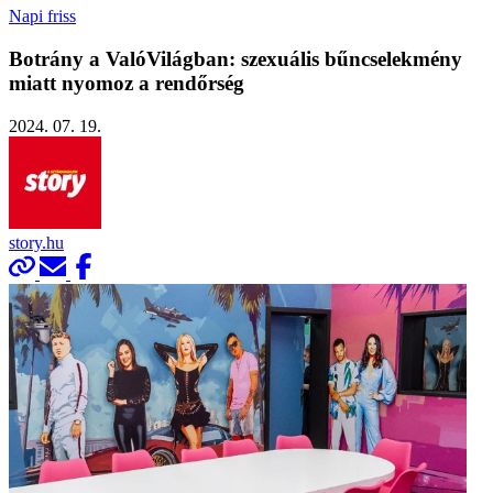
Napi friss
Botrány a ValóVilágban: szexuális bűncselekmény
miatt nyomoz a rendőrség
2024. 07. 19.
story.hu