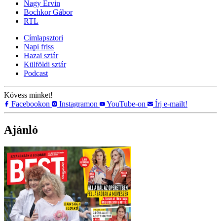
Nagy Ervin
Bochkor Gábor
RTL
Címlapsztori
Napi friss
Hazai sztár
Külföldi sztár
Podcast
Kövess minket!
Facebookon
Instagramon
YouTube-on
Írj e-mailt!
Ajánló