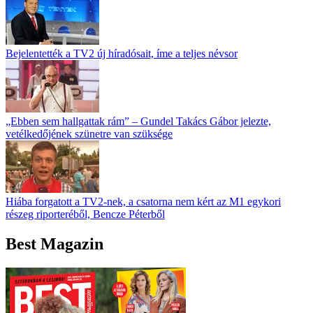
Bejelentették a TV2 új híradósait, íme a teljes névsor
„Ebben sem hallgattak rám” – Gundel Takács Gábor jelezte,
vetélkedőjének szünetre van szüksége
Hiába forgatott a TV2-nek, a csatorna nem kért az M1 egykori
részeg riporteréből, Bencze Péterből
Best Magazin