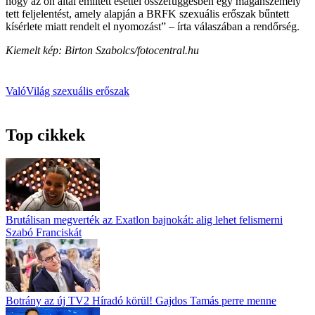
hogy az ön által említett esettel összefüggésben egy magánszemély
tett feljelentést, amely alapján a BRFK szexuális erőszak bűntett
kísérlete miatt rendelt el nyomozást” – írta válaszában a rendőrség.
Kiemelt kép: Birton Szabolcs/fotocentral.hu
ValóVilág
szexuális erőszak
Top cikkek
Brutálisan megverték az Exatlon bajnokát: alig lehet felismerni
Szabó Franciskát
Botrány az új TV2 Híradó körül! Gajdos Tamás perre menne