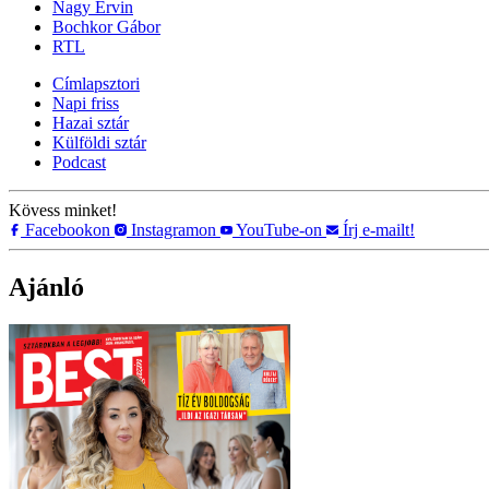
Nagy Ervin
Bochkor Gábor
RTL
Címlapsztori
Napi friss
Hazai sztár
Külföldi sztár
Podcast
Kövess minket!
Facebookon
Instagramon
YouTube-on
Írj e-mailt!
Ajánló