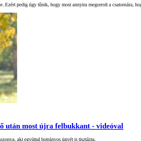
Ezért pedig úgy tűnik, hogy most annyira megorrolt a csatornára, hogy t
 után most újra felbukkant - videóval
onya, aki egyúttal botrányos ügyét is tisztázta.