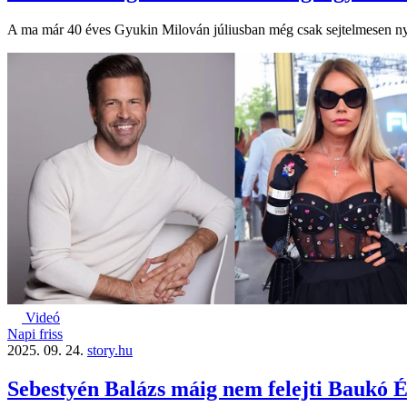
A ma már 40 éves Gyukin Milován júliusban még csak sejtelmesen nyil
Videó
Napi friss
2025. 09. 24.
story.hu
Sebestyén Balázs máig nem felejti Baukó É