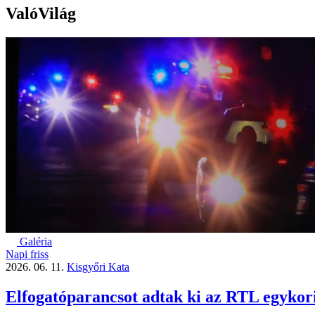
ValóVilág
Galéria
Napi friss
2026. 06. 11.
Kisgyőri Kata
Elfogatóparancsot adtak ki az RTL egykori