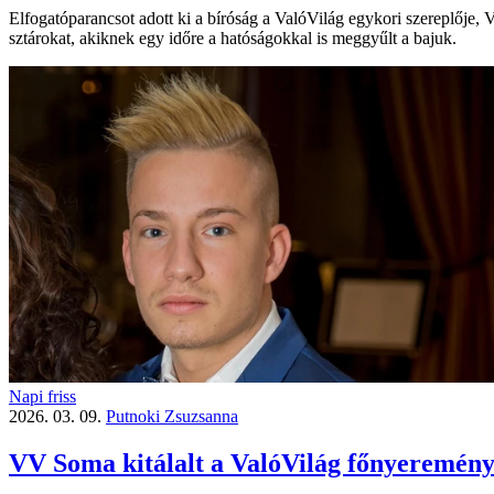
Elfogatóparancsot adott ki a bíróság a ValóVilág egykori szereplője, V
sztárokat, akiknek egy időre a hatóságokkal is meggyűlt a bajuk.
Napi friss
2026. 03. 09.
Putnoki Zsuzsanna
VV Soma kitálalt a ValóVilág főnyereményé