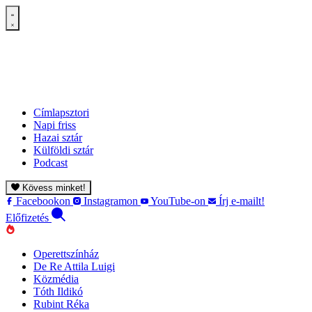
Címlapsztori
Napi friss
Hazai sztár
Külföldi sztár
Podcast
Kövess minket!
Facebookon
Instagramon
YouTube-on
Írj e-mailt!
Előfizetés
Operettszínház
De Re Attila Luigi
Közmédia
Tóth Ildikó
Rubint Réka