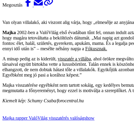
Megosztás
Van olyan villalakó, aki viszont alig várja, hogy „elmesélje az anyjána
Majka
2002-ben a ValóVilág első évadában tűnt fel, onnan indult azt
hogy magára tetováltatta a beköltözés dátumát. „Mai napig azt gondo
fontos: élet, halál, születés, gyerekem, apukám, mama. És a legalja pe
ennyi idő után is” – mesélte néhány napja a
Fókusznak.
A minap pedig az is kiderült,
visszatér a villába,
ahol örökre megváltozo
társaival együtt birtokba vette a luxusbörtönt. Talán ennek is köszönh
elhangzott, de nem dobtak hátast tőle a villalakók. Egyikőjük azonba
Egyébként meg jó pasi a korához képest.”
Majka visszatérése egyébként nem tartott sokáig, egy kedélyes bemuta
megmutatta a főnyereményt, hogy ezzel is motiválja a szereplőket. A t
Kiemelt kép: Schumy Csaba/forocentral.hu
Majka
rapper
ValóVilág
visszatérés
valóságshow