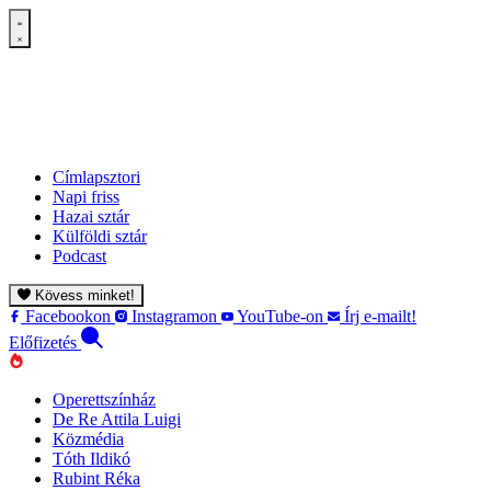
Címlapsztori
Napi friss
Hazai sztár
Külföldi sztár
Podcast
Kövess minket!
Facebookon
Instagramon
YouTube-on
Írj e-mailt!
Előfizetés
Operettszínház
De Re Attila Luigi
Közmédia
Tóth Ildikó
Rubint Réka