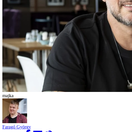
majka
Faragó György