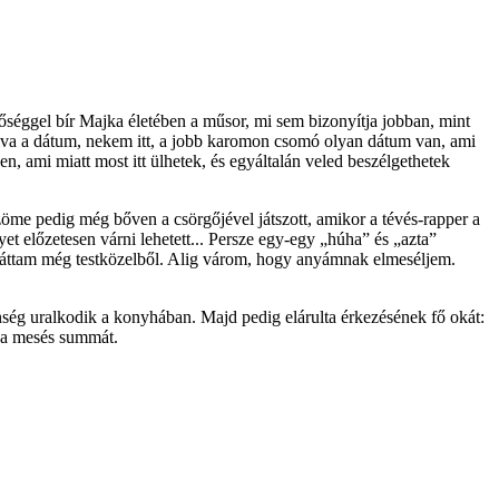
tőséggel bír Majka életében a műsor, mi sem bizonyítja jobban, mint
álva a dátum, nekem itt, a jobb karomon csomó olyan dátum van, ami
n, ami miatt most itt ülhetek, és egyáltalán veled beszélgethetek
 zöme pedig még bőven a csörgőjével játszott, amikor a tévés-rapper a
yet előzetesen várni lehetett... Persze egy-egy „húha” és „azta”
m láttam még testközelből. Alig várom, hogy anyámnak elmeséljem.
nség uralkodik a konyhában. Majd pedig elárulta érkezésének fő okát:
é a mesés summát.