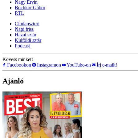
Nagy Ervin
Bochkor Gábor
RTL
Címlapsztori
Napi friss
Hazai sztár
Külföldi sztár
Podcast
Kövess minket!
Facebookon
Instagramon
YouTube-on
Írj e-mailt!
Ajánló