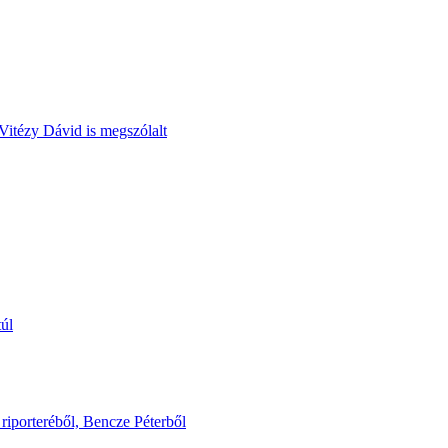
Vitézy Dávid is megszólalt
túl
riporteréből, Bencze Péterből