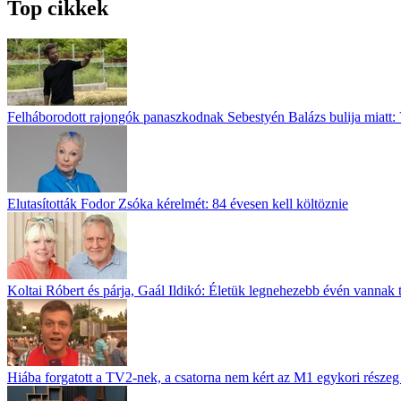
Top cikkek
Felháborodott rajongók panaszkodnak Sebestyén Balázs bulija miatt: 
Elutasították Fodor Zsóka kérelmét: 84 évesen kell költöznie
Koltai Róbert és párja, Gaál Ildikó: Életük legnehezebb évén vannak 
Hiába forgatott a TV2-nek, a csatorna nem kért az M1 egykori részeg 