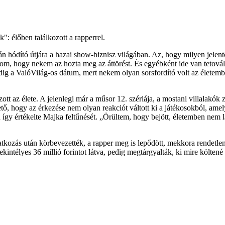
k": élőben találkozott a rapperrel.
án hódító útjára a hazai show-biznisz világában. Az, hogy milyen jelen
lom, hogy nekem az hozta meg az áttörést. És egyébként ide van tetov
dig a ValóVilág-os dátum, mert nekem olyan sorsfordító volt az életembe
tt az élete. A jelenlegi már a műsor 12. szériája, a mostani villalakók
ető, hogy az érkezése nem olyan reakciót váltott ki a játékosokból, amel
n így értékelte Majka feltűnését. „Örültem, hogy bejött, életemben ne
tkozás után körbevezették, a rapper meg is lepődött, mekkora rendetle
ekintélyes 36 millió forintot látva, pedig megtárgyalták, ki mire költen