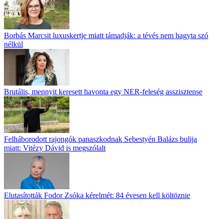
Borbás Marcsit luxuskertje miatt támadják: a tévés nem hagyta szó
nélkül
Brutális, mennyit keresett havonta egy NER-feleség asszisztense
Felháborodott rajongók panaszkodnak Sebestyén Balázs bulija
miatt: Vitézy Dávid is megszólalt
Elutasították Fodor Zsóka kérelmét: 84 évesen kell költöznie