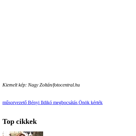
Kiemelt kép: Nagy Zoltán/fotocentral.hu
műsorvezető
Bényi Ildikó
megbocsátás
Önök kérték
Top cikkek