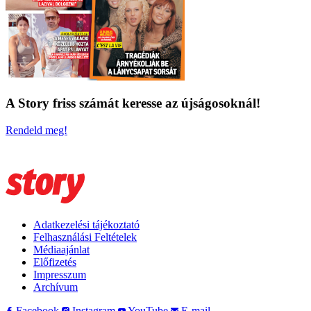
A Story friss számát keresse az újságosoknál!
Rendeld meg!
Adatkezelési tájékoztató
Felhasználási Feltételek
Médiaajánlat
Előfizetés
Impresszum
Archívum
Facebook
Instagram
YouTube
E-mail