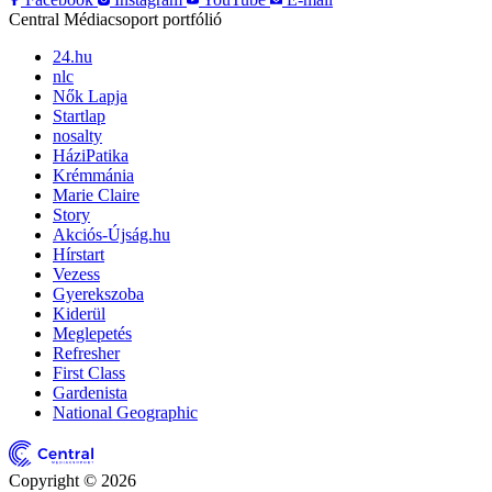
Central Médiacsoport portfólió
24.hu
nlc
Nők Lapja
Startlap
nosalty
HáziPatika
Krémmánia
Marie Claire
Story
Akciós-Újság.hu
Hírstart
Vezess
Gyerekszoba
Kiderül
Meglepetés
Refresher
First Class
Gardenista
National Geographic
Copyright © 2026