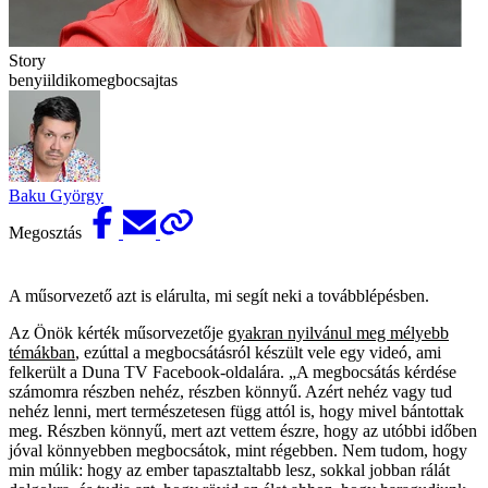
Story
benyiildikomegbocsajtas
Baku György
Megosztás
A műsorvezető azt is elárulta, mi segít neki a továbblépésben.
Az Önök kérték műsorvezetője
gyakran nyilvánul meg mélyebb
témákban
, ezúttal a megbocsátásról készült vele egy videó, ami
felkerült a Duna TV Facebook-oldalára. „A megbocsátás kérdése
számomra részben nehéz, részben könnyű. Azért nehéz vagy tud
nehéz lenni, mert természetesen függ attól is, hogy mivel bántottak
meg. Részben könnyű, mert azt vettem észre, hogy az utóbbi időben
jóval könnyebben megbocsátok, mint régebben. Nem tudom, hogy
min múlik: hogy az ember tapasztaltabb lesz, sokkal jobban rálát