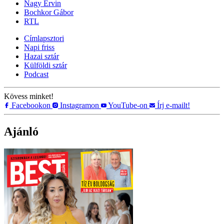
Nagy Ervin
Bochkor Gábor
RTL
Címlapsztori
Napi friss
Hazai sztár
Külföldi sztár
Podcast
Kövess minket!
Facebookon
Instagramon
YouTube-on
Írj e-mailt!
Ajánló