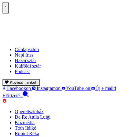
Címlapsztori
Napi friss
Hazai sztár
Külföldi sztár
Podcast
Kövess minket!
Facebookon
Instagramon
YouTube-on
Írj e-mailt!
Előfizetés
Operettszínház
De Re Attila Luigi
Közmédia
Tóth Ildikó
Rubint Réka