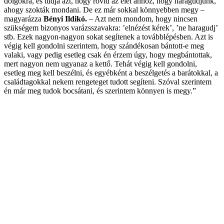
dolgokra, és tudja azt, hogy rövid az élet ahhoz, hogy haragudjunk,
ahogy szokták mondani. De ez már sokkal könnyebben megy –
magyarázza
Bényi Ildikó.
– Azt nem mondom, hogy nincsen
szükségem bizonyos varázsszavakra: ’elnézést kérek’, ’ne haragudj’
stb. Ezek nagyon-nagyon sokat segítenek a továbblépésben. Azt is
végig kell gondolni szerintem, hogy szándékosan bántott-e meg
valaki, vagy pedig esetleg csak én érzem úgy, hogy megbántottak,
mert nagyon nem ugyanaz a kettő. Tehát végig kell gondolni,
esetleg meg kell beszélni, és egyébként a beszélgetés a barátokkal, a
családtagokkal nekem rengeteget tudott segíteni. Szóval szerintem
én már meg tudok bocsátani, és szerintem könnyen is megy.”