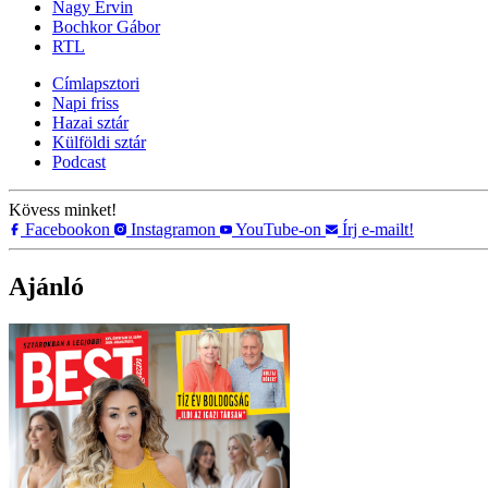
Nagy Ervin
Bochkor Gábor
RTL
Címlapsztori
Napi friss
Hazai sztár
Külföldi sztár
Podcast
Kövess minket!
Facebookon
Instagramon
YouTube-on
Írj e-mailt!
Ajánló