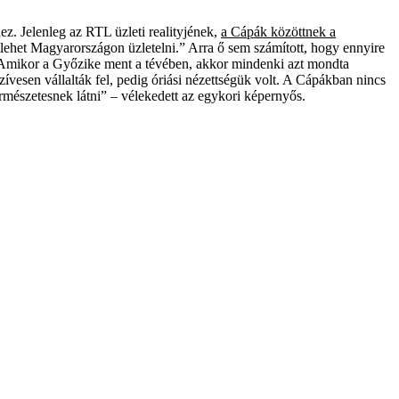
ez. Jelenleg az RTL üzleti realityjének,
a Cápák közöttnek a
a lehet Magyarországon üzletelni.” Arra ő sem számított, hogy ennyire
d. Amikor a Győzike ment a tévében, akkor mindenki azt mondta
vesen vállalták fel, pedig óriási nézettségük volt. A Cápákban nincs
ermészetesnek látni” – vélekedett az egykori képernyős.