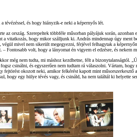
 a tévézéssel, és hogy hiányzik-e neki a képernyős lét.
te az ország. Szerepeltek többféle műsorban pályájuk során, azonban eg
nt a vitatkozás, hogy mikor szálljunk ki. András mindennap úgy ment be
égül mivel nem sikerült megegyezni, férjével felhagytak a képernyőn v
. – Fontosabb volt, hogy a lányomat én vigyem el edzésre, és nekem mon
t akkor még nem tudta, mi máshoz kezdhetne, félt a bizonytalanságtól
sz csinálni, és egyszerűen nem tudtam rá válaszolni. Vártam, hogy ráta
agy fejtörést okozott neki, amikor felkérést kapott mint műsorszerkesztő
, hogy egy hülye tévés vagy, és csináld, ha nem találtál ki helyette s