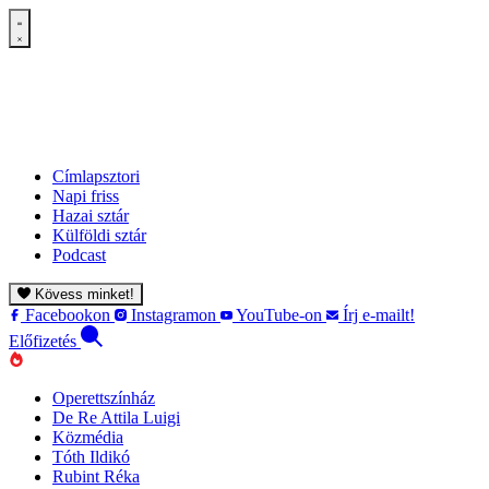
Címlapsztori
Napi friss
Hazai sztár
Külföldi sztár
Podcast
Kövess minket!
Facebookon
Instagramon
YouTube-on
Írj e-mailt!
Előfizetés
Operettszínház
De Re Attila Luigi
Közmédia
Tóth Ildikó
Rubint Réka