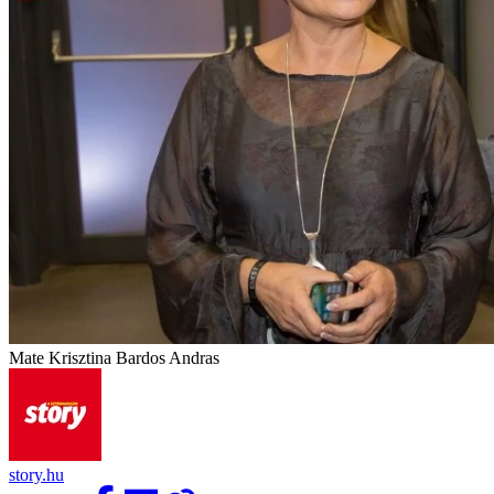
Mate Krisztina Bardos Andras
story.hu