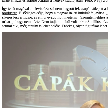
Máté Kriszta és Bárdos András a Tények stúdiójában (Fotó: Nagy Zolt
Így tehát magával a televíziózással nem hagyott fel, csupán átlépett a
producere
. Elsődleges célja, hogy a magyar üzleti kultúrát feljavíts
sikeres lesz a műsor, és ennyi évadot fog megérni. „Szerintem ehhez
másnap, hogy nem nézte. Nem tudjuk, miből volt akkor 3 milliós nézet
semmi ciki, még tanulni is lehet belőle. Érdekes, olyan figurákat lehe