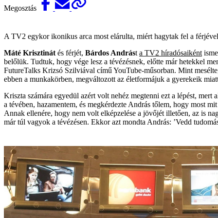
Megosztás
A TV2 egykor ikonikus arca most elárulta, miért hagytak fel a férjével
Máté Krisztinát
és férjét,
Bárdos András
t
a TV2 híradósaiként
ismer
belőlük. Tudtuk, hogy vége lesz a tévézésnek, előtte már hetekkel me
FutureTalks Krizsó Szilviával című YouTube-műsorban. Mint mesélte, v
ebben a munkakörben, megváltozott az életformájuk a gyerekeik miatt
Kriszta számára egyedül azért volt nehéz megtenni ezt a lépést, mer
a tévében, hazamentem, és megkérdezte András tőlem, hogy most mit fog
Annak ellenére, hogy nem volt elképzelése a jövőjét illetően, az is n
már túl vagyok a tévézésen. Ekkor azt mondta András: ’Vedd tudomásul