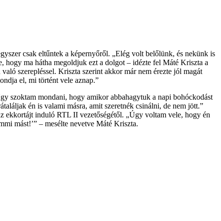
yszer csak eltűntek a képernyőről. „Elég volt belőlünk, és nekünk is
, hogy ma hátha megoldjuk ezt a dolgot – idézte fel Máté Kriszta a
aló szerepléssel. Kriszta szerint akkor már nem érezte jól magát
dja el, mi történt vele aznap.”
. „Úgy szoktam mondani, hogy amikor abbahagytuk a napi bohóckodást
láljak én is valami másra, amit szeretnék csinálni, de nem jött.”
 az ekkortájt induló RTL II vezetőségétől. „Úgy voltam vele, hogy én
emmi mást!’” – mesélte nevetve Máté Kriszta.