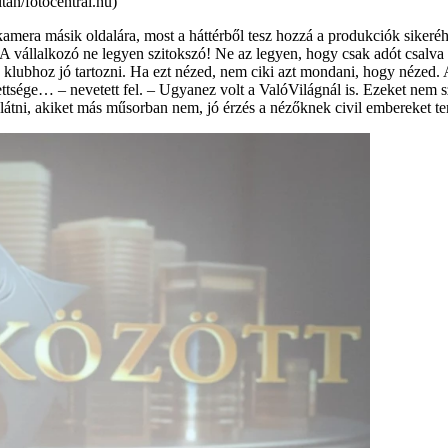
án/fotocentral.hu)
 kamera másik oldalára, most a háttérből tesz hozzá a produkciók sikeréh
a. „A vállalkozó ne legyen szitokszó! Ne az legyen, hogy csak adót csalv
 a klubhoz jó tartozni. Ha ezt nézed, nem ciki azt mondani, hogy néze
tsége… – nevetett fel. – Ugyanez volt a ValóVilágnál is. Ezeket nem szí
t látni, akiket más műsorban nem, jó érzés a nézőknek civil embereket t