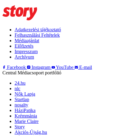
Adatkezelési tájékoztató
Felhasználási Feltételek
Médiaajánlat
Előfizetés
Impresszum
Archívum
Facebook
Instagram
YouTube
E-mail
Central Médiacsoport portfólió
24.hu
nlc
Nők Lapja
Startlap
nosalty
HáziPatika
Krémmánia
Marie Claire
Story
Akciós-Újság.hu