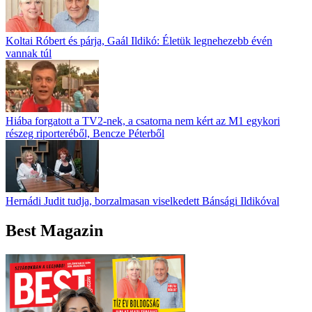
Koltai Róbert és párja, Gaál Ildikó: Életük legnehezebb évén
vannak túl
Hiába forgatott a TV2-nek, a csatorna nem kért az M1 egykori
részeg riporteréből, Bencze Péterből
Hernádi Judit tudja, borzalmasan viselkedett Bánsági Ildikóval
Best Magazin