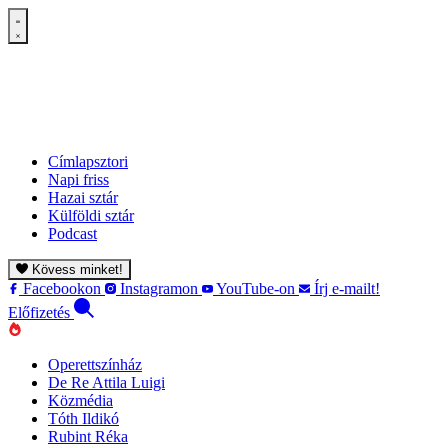
Címlapsztori
Napi friss
Hazai sztár
Külföldi sztár
Podcast
Kövess minket!
Facebookon
Instagramon
YouTube-on
Írj e-mailt!
Előfizetés
Operettszínház
De Re Attila Luigi
Közmédia
Tóth Ildikó
Rubint Réka