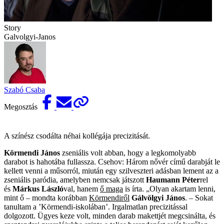
Story
Galvolgyi-Janos
Szabó Csaba
Megosztás
A színész csodálta néhai kollégája precizitását.
Körmendi János
zseniális volt abban, hogy a legkomolyabb
darabot is hahotába fullassza. Csehov: Három nővér című darabját le
kellett venni a műsorról, miután egy szilveszteri adásban lement az a
zseniális paródia, amelyben nemcsak játszott ­
Haumann Péter
rel
és
Márkus László
val, hanem
ő maga
is írta. „Olyan akartam lenni,
mint ő – mondta korábban
Körmendiről
Gálvölgyi János
. – Sokat
tanultam a ’Körmendi-iskolában’. Irgalmatlan precizitással
dolgozott. Ügyes keze volt, minden darab makettjét megcsinálta, és