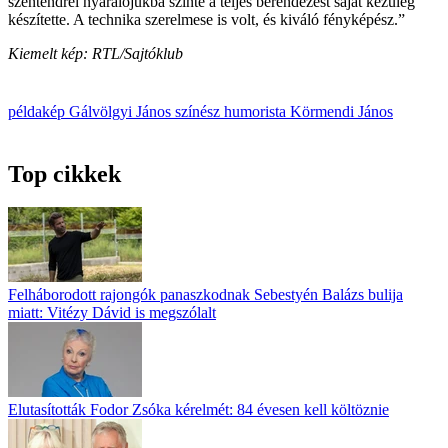
szentendrei nyaralójukba szinte a teljes berendezést saját kezűleg
készítette. A technika szerelmese is volt, és kiváló fényképész.”
Kiemelt kép: RTL/Sajtóklub
példakép
Gálvölgyi János
színész
humorista
Körmendi János
Top cikkek
Felháborodott rajongók panaszkodnak Sebestyén Balázs bulija
miatt: Vitézy Dávid is megszólalt
Elutasították Fodor Zsóka kérelmét: 84 évesen kell költöznie