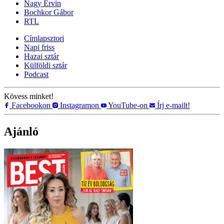
Nagy Ervin
Bochkor Gábor
RTL
Címlapsztori
Napi friss
Hazai sztár
Külföldi sztár
Podcast
Kövess minket!
Facebookon
Instagramon
YouTube-on
Írj e-mailt!
Ajánló