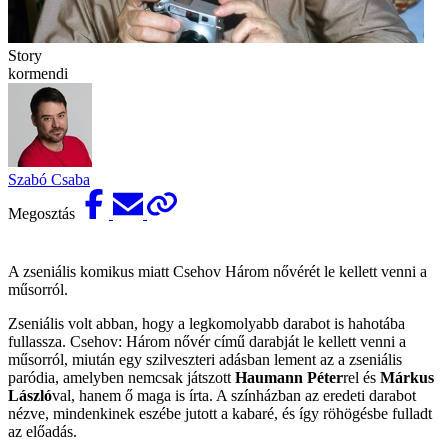
Story
kormendi
Szabó Csaba
Megosztás
A zseniális komikus miatt Csehov Három nővérét le kellett venni a
műsorról.
Zseniális volt abban, hogy a legkomolyabb darabot is hahotába
fullassza. Csehov: Három nővér című darabját le kellett venni a
műsorról, miután egy szilveszteri adásban lement az a zseniális
paródia, amelyben nemcsak játszott ­
Haumann Péter
rel és
Márkus
László
val, hanem ő maga is írta. A színházban az eredeti darabot
nézve, mindenkinek eszébe jutott a kabaré, és így röhögésbe fulladt
az előadás.