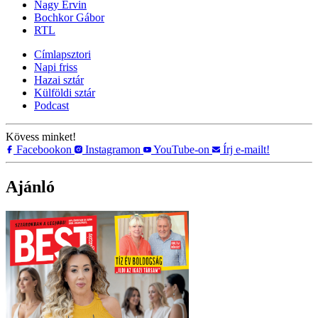
Nagy Ervin
Bochkor Gábor
RTL
Címlapsztori
Napi friss
Hazai sztár
Külföldi sztár
Podcast
Kövess minket!
Facebookon
Instagramon
YouTube-on
Írj e-mailt!
Ajánló