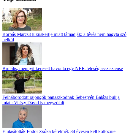
Borbás Marcsit luxuskertje miatt támadják: a tévés nem hagyta szó
nélkül
Brutális, mennyit keresett havonta egy NER-feleség asszisztense
Felháborodott rajongók panaszkodnak Sebestyén Balázs bulija
miatt: Vitézy Dávid is megszólalt
Elutasították Fodor Zsóka kérelmét: 84 évesen kell költöznie