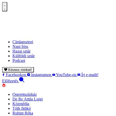
Címlapsztori
Napi friss
Hazai sztár
Külföldi sztár
Podcast
Kövess minket!
Facebookon
Instagramon
YouTube-on
Írj e-mailt!
Előfizetés
Operettszínház
De Re Attila Luigi
Közmédia
Tóth Ildikó
Rubint Réka