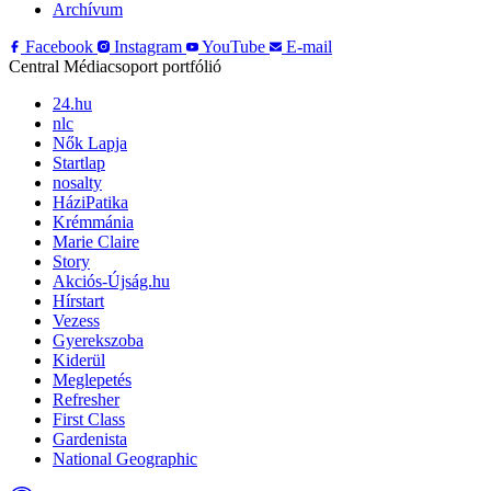
Archívum
Facebook
Instagram
YouTube
E-mail
Central Médiacsoport portfólió
24.hu
nlc
Nők Lapja
Startlap
nosalty
HáziPatika
Krémmánia
Marie Claire
Story
Akciós-Újság.hu
Hírstart
Vezess
Gyerekszoba
Kiderül
Meglepetés
Refresher
First Class
Gardenista
National Geographic