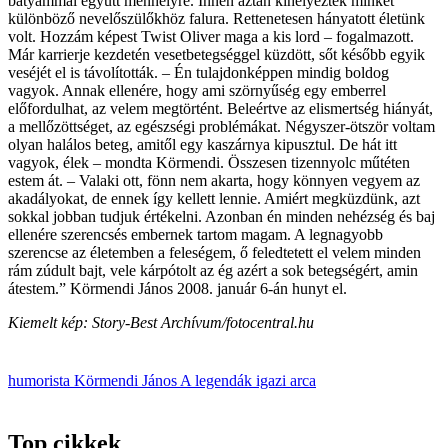
bátyámmal együtt menhelyre. Innen aztán kihelyeztek minket
különböző nevelőszülőkhöz falura. Rettenetesen hányatott életünk
volt. Hozzám képest Twist Oliver maga a kis lord – fogalmazott.
Már karrierje kezdetén vesetbetegséggel küzdött, sőt később egyik
veséjét el is távolították. – Én tulajdonképpen mindig boldog
vagyok. Annak ellenére, hogy ami szörnyűség egy emberrel
előfordulhat, az velem megtörtént. Beleértve az elismertség hiányát,
a mellőzöttséget, az egészségi problémákat. Négyszer-ötször voltam
olyan halálos beteg, amitől egy kaszárnya kipusztul. De hát itt
vagyok, élek – mondta Körmendi. Összesen tizennyolc műtéten
estem át. – Valaki ott, fönn nem akarta, hogy könnyen vegyem az
akadályokat, de ennek így kellett lennie. Amiért megküzdünk, azt
sokkal jobban tudjuk értékelni. Azonban én minden nehézség és baj
ellenére szerencsés embernek tartom magam. A legnagyobb
szerencse az életemben a feleségem, ő feledtetett el velem minden
rám zúdult bajt, vele kárpótolt az ég azért a sok betegségért, amin
átestem.” Körmendi János 2008. január 6-án hunyt el.
Kiemelt kép: Story-Best Archívum/fotocentral.hu
humorista
Körmendi János
A legendák igazi arca
Top cikkek