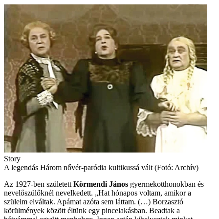
Story
A legendás Három nővér-paródia kultikussá vált (Fotó: Archív)
Az 1927-ben született
Körmendi János
gyermekotthonokban és
nevelőszülőknél nevelkedett. „Hat hónapos voltam, amikor a
szüleim elváltak. Apámat azóta sem láttam. (…) Borzasztó
körülmények között éltünk egy pincelakásban. Beadtak a