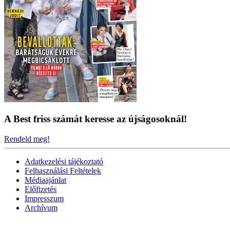
A Best friss számát keresse az újságosoknál!
Rendeld meg!
Adatkezelési tájékoztató
Felhasználási Feltételek
Médiaajánlat
Előfizetés
Impresszum
Archívum