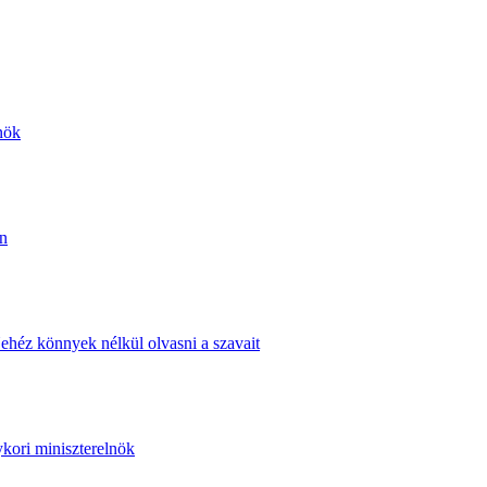
nök
án
ehéz könnyek nélkül olvasni a szavait
ykori miniszterelnök