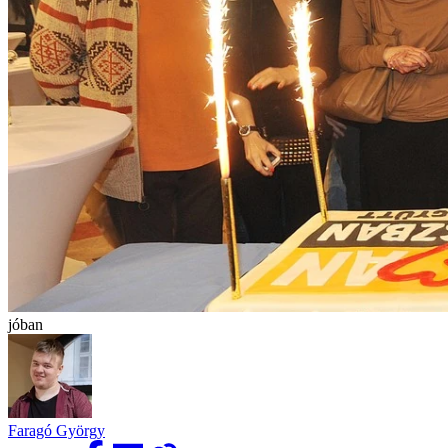
jóban
Faragó György