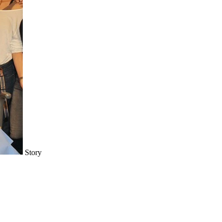
Story