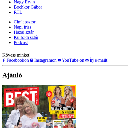
Nagy Ervin
Bochkor Gábor
RTL
Címlapsztori
Napi friss
Hazai sztár
Külföldi sztár
Podcast
Kövess minket!
Facebookon
Instagramon
YouTube-on
Írj e-mailt!
Ajánló