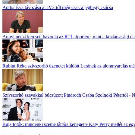
Andor Éva távozása a TV2-től még csak a jéghegy csúcsa
Annyi pénzt keresett havonta az RTL riportere, mint a köztársasági el
Rubint Réka szívszorító üzenetet küldött Larának az álomnyaralás ut
Szívszorító szavakkal búcsúzott Pindroch Csaba Szolnoki Pétertől - N
Buja fotók: mindenki szeme láttára kenegette Katy Perry mellét az eg