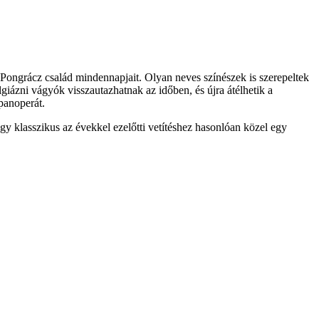
 Pongrácz család mindennapjait. Olyan neves színészek is szerepeltek
lgiázni vágyók visszautazhatnak az időben, és újra átélhetik a
panoperát.
gy klasszikus az évekkel ezelőtti vetítéshez hasonlóan közel egy