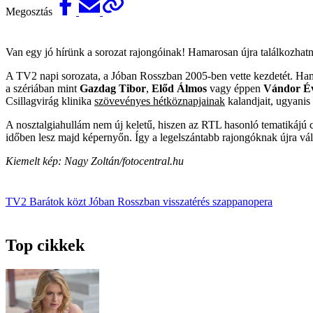
Megosztás
Van egy jó hírünk a sorozat rajongóinak! Hamarosan újra találkozhat
A TV2 napi sorozata, a Jóban Rosszban 2005-ben vette kezdetét. Hamar
a szériában mint
Gazdag Tibor
,
Előd Álmos
vagy éppen
Vándor É
Csillagvirág klinika
szövevényes hétköznapjainak
kalandjait, ugyanis
A nosztalgiahullám nem új keletű, hiszen az RTL hasonló tematikájú c
időben lesz majd képernyőn. Így a legelszántabb rajongóknak újra vál
Kiemelt kép: Nagy Zoltán/fotocentral.hu
TV2
Barátok közt
Jóban Rosszban
visszatérés
szappanopera
Top cikkek