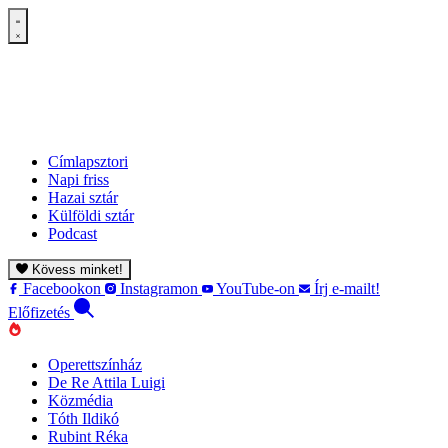
Címlapsztori
Napi friss
Hazai sztár
Külföldi sztár
Podcast
Kövess minket!
Facebookon
Instagramon
YouTube-on
Írj e-mailt!
Előfizetés
Operettszínház
De Re Attila Luigi
Közmédia
Tóth Ildikó
Rubint Réka