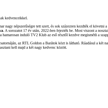
nak kedvenceikkel.
 nagy népszerűségre tett szert, és sok százezren kezdték el követni a
va
. A sorozatot 17 év után, 2022-ben fejezték be. Most viszont a noszta
 a hamarosan induló TV2 Klub az eső résztől kezdve megismétli a szap
satornáján, az RTL Goldon a Barátok közt is látható. Ráadásul a két na
asztani kell majd a két nagy kedvenc között.