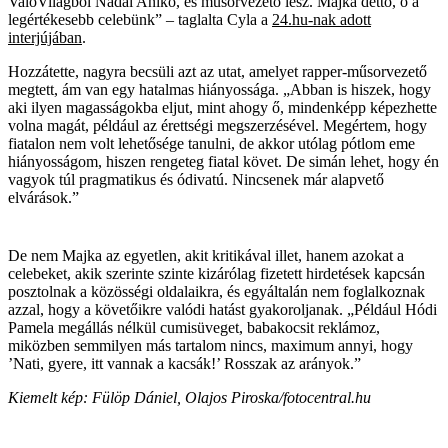
ValóVilágból Nádai Anikó, és műsorvezető lesz. Majka dettó, ő a
legértékesebb celebünk” – taglalta Cyla a
24.hu-nak adott
interjújában
.
Hozzátette, nagyra becsüli azt az utat, amelyet rapper-műsorvezető
megtett, ám van egy hatalmas hiányossága. „Abban is hiszek, hogy
aki ilyen magasságokba eljut, mint ahogy ő, mindenképp képezhette
volna magát, például az érettségi megszerzésével. Megértem, hogy
fiatalon nem volt lehetősége tanulni, de akkor utólag pótlom eme
hiányosságom, hiszen rengeteg fiatal követ. De simán lehet, hogy én
vagyok túl pragmatikus és ódivatú. Nincsenek már alapvető
elvárások.”
De nem Majka az egyetlen, akit kritikával illet, hanem azokat a
celebeket, akik szerinte szinte kizárólag fizetett hirdetések kapcsán
posztolnak a közösségi oldalaikra, és egyáltalán nem foglalkoznak
azzal, hogy a követőikre valódi hatást gyakoroljanak. „Például Hódi
Pamela megállás nélkül cumisüveget, babakocsit reklámoz,
miközben semmilyen más tartalom nincs, maximum annyi, hogy
’Nati, gyere, itt vannak a kacsák!’ Rosszak az arányok.”
Kiemelt kép: Fülöp Dániel,
Olajos Piroska/fotocentral.hu