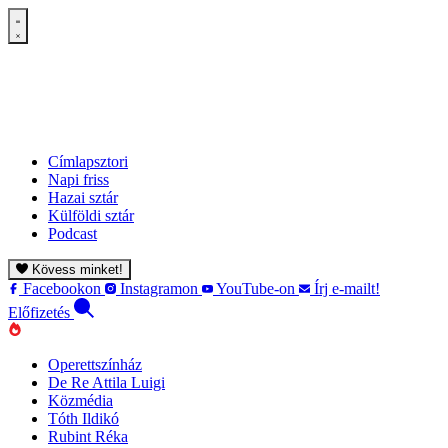
Címlapsztori
Napi friss
Hazai sztár
Külföldi sztár
Podcast
Kövess minket!
Facebookon
Instagramon
YouTube-on
Írj e-mailt!
Előfizetés
Operettszínház
De Re Attila Luigi
Közmédia
Tóth Ildikó
Rubint Réka