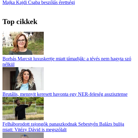
Majka
Kajdi Csaba
beszólás
érettségi
Top cikkek
Borbás Marcsit luxuskertje miatt támadják: a tévés nem hagyta szó
nélkül
Brutális, mennyit keresett havonta egy NER-feleség asszisztense
Felháborodott rajongók panaszkodnak Sebestyén Balázs bulija
miatt: Vitézy Dávid is megszólalt