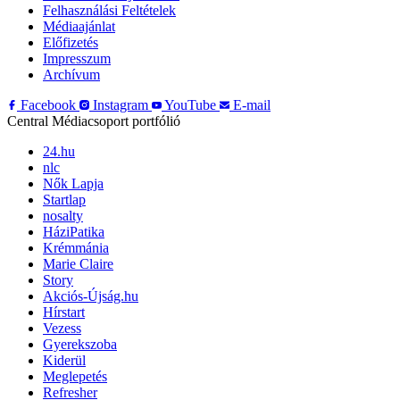
Felhasználási Feltételek
Médiaajánlat
Előfizetés
Impresszum
Archívum
Facebook
Instagram
YouTube
E-mail
Central Médiacsoport portfólió
24.hu
nlc
Nők Lapja
Startlap
nosalty
HáziPatika
Krémmánia
Marie Claire
Story
Akciós-Újság.hu
Hírstart
Vezess
Gyerekszoba
Kiderül
Meglepetés
Refresher