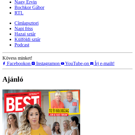
Nagy Ervin
Bochkor Gábor
RTL
Címlapsztori
Napi friss
Hazai sztár
Külföldi sztár
Podcast
Kövess minket!
Facebookon
Instagramon
YouTube-on
Írj e-mailt!
Ajánló