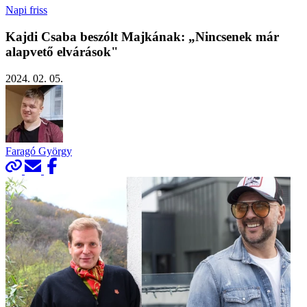
Napi friss
Kajdi Csaba beszólt Majkának: „Nincsenek már
alapvető elvárások"
2024. 02. 05.
Faragó György