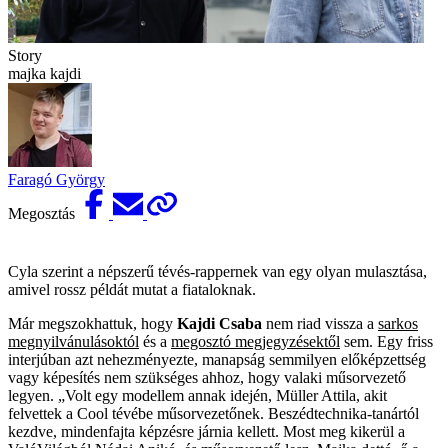
Story
majka kajdi
Faragó György
Megosztás
Cyla szerint a népszerű tévés-rappernek van egy olyan mulasztása,
amivel rossz példát mutat a fiataloknak.
Már megszokhattuk, hogy
Kajdi Csaba
nem riad vissza a
sarkos
megnyilvánulásoktól
és a
megosztó megjegyzésektől
sem. Egy friss
interjúban azt nehezményezte, manapság semmilyen előképzettség
vagy képesítés nem szükséges ahhoz, hogy valaki műsorvezető
legyen. „Volt egy modellem annak idején, Müller Attila, akit
felvettek a Cool tévébe műsorvezetőnek. Beszédtechnika-tanártól
kezdve, mindenfajta képzésre járnia kellett. Most meg kikerül a