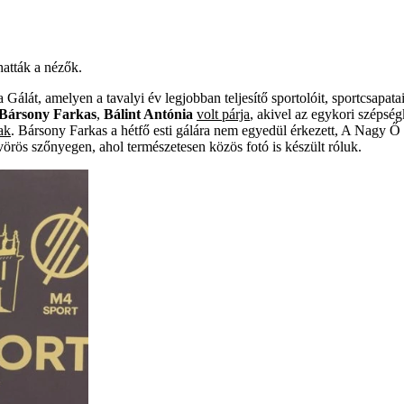
hatták a nézők.
Gálát, amelyen a tavalyi év legjobban teljesítő sportolóit, sportcsapa
Bársony Farkas
,
Bálint Antónia
volt párja
, akivel az egykori szépsé
ak
. Bársony Farkas a hétfő esti gálára nem egyedül érkezett, A Nagy Ő
vörös szőnyegen, ahol természetesen közös fotó is készült róluk.