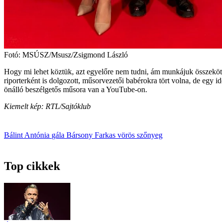
Fotó: MSÚSZ/Msusz/Zsigmond László
Hogy mi lehet köztük, azt egyelőre nem tudni, ám munkájuk összeköti 
riporterként is dolgozott, műsorvezetői babérokra tört volna, de egy 
önálló beszélgetős műsora van a YouTube-on.
Kiemelt kép: RTL/Sajtóklub
Bálint Antónia
gála
Bársony Farkas
vörös szőnyeg
Top cikkek