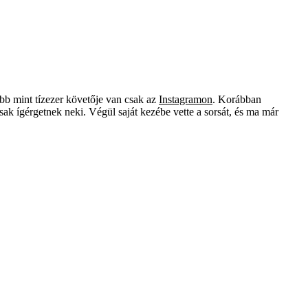
bb mint tízezer követője van csak az
Instagramon
. Korábban
ak ígérgetnek neki. Végül saját kezébe vette a sorsát, és ma már