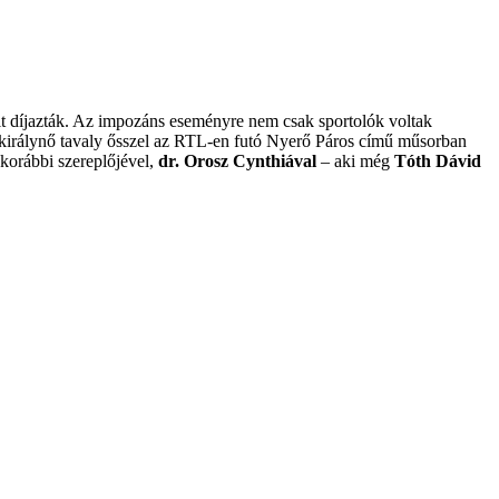
tait díjazták. Az impozáns eseményre nem csak sportolók voltak
gkirálynő tavaly ősszel az RTL-en futó Nyerő Páros című műsorban
 korábbi szereplőjével,
dr. Orosz Cynthiával
– aki még
Tóth Dávid