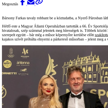
Megosztás
Bársony Farkas tavaly robbant be a köztudatba, a Nyerő Párosban lát
Hétfő este a Magyar Állami Operaházban tartották a 66. Év Sportolója 
hivatalosak, szép számmal jelentek meg hírességek is. Többek között
szerepelt együtt – bár még a műsor képernyőre kerülése előtt
szakított
kajakos szívét próbálta elnyerni a párkereső műsorban – jelent meg a 