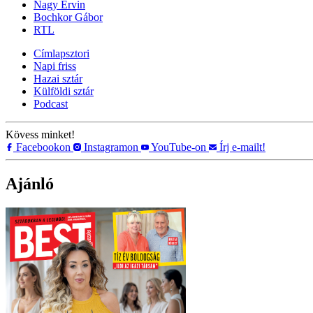
Nagy Ervin
Bochkor Gábor
RTL
Címlapsztori
Napi friss
Hazai sztár
Külföldi sztár
Podcast
Kövess minket!
Facebookon
Instagramon
YouTube-on
Írj e-mailt!
Ajánló