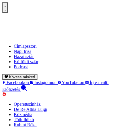
Címlapsztori
Napi friss
Hazai sztár
Külföldi sztár
Podcast
Kövess minket!
Facebookon
Instagramon
YouTube-on
Írj e-mailt!
Előfizetés
Operettszínház
De Re Attila Luigi
Közmédia
Tóth Ildikó
Rubint Réka