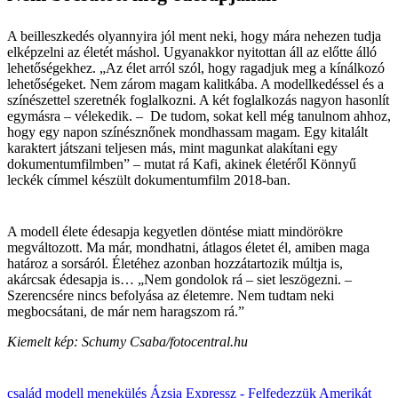
A beilleszkedés olyannyira jól ment neki, hogy mára nehezen tudja
elképzelni az életét máshol. Ugyanakkor nyitottan áll az előtte álló
lehetőségekhez. „Az élet arról szól, hogy ragadjuk meg a kínálkozó
lehetőségeket. Nem zárom magam kalitkába. A modellkedéssel és a
színészettel szeretnék foglalkozni. A két foglalkozás nagyon hasonlít
egymásra – vélekedik. – De tudom, sokat kell még tanulnom ahhoz,
hogy egy napon színésznőnek mondhassam magam. Egy kitalált
karaktert játszani teljesen más, mint magunkat alakítani egy
dokumentumfilmben” – mutat rá Kafi, akinek életéről Könnyű
leckék címmel készült dokumentumfilm 2018-ban.
A modell élete édesapja kegyetlen döntése miatt mindörökre
megváltozott. Ma már, mondhatni, átlagos életet él, amiben maga
határoz a sorsáról. Életéhez azonban hozzátartozik múltja is,
akárcsak édesapja is… „Nem gondolok rá – siet leszögezni. –
Szerencsére nincs befolyása az életemre. Nem tudtam neki
megbocsátani, de már nem haragszom rá.”
Kiemelt kép: Schumy Csaba/fotocentral.hu
család
modell
menekülés
Ázsia Expressz - Felfedezzük Amerikát