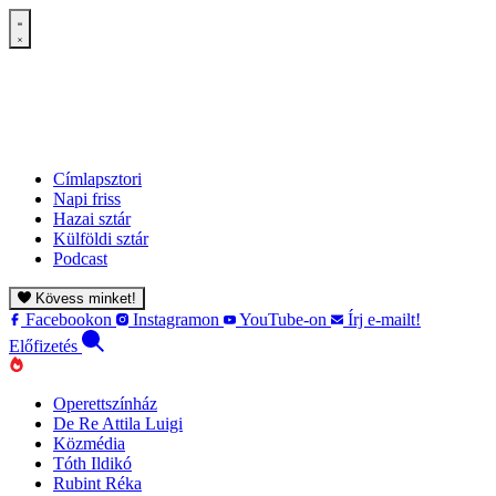
Címlapsztori
Napi friss
Hazai sztár
Külföldi sztár
Podcast
Kövess minket!
Facebookon
Instagramon
YouTube-on
Írj e-mailt!
Előfizetés
Operettszínház
De Re Attila Luigi
Közmédia
Tóth Ildikó
Rubint Réka