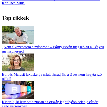
Kafi Rea MIlla
Top cikkek
„Nem élvezkedtem a műsoron” – Pálffy István megszólalt a Tények
megszűnéséről
Borbás Marcsit luxuskertje miatt támadják: a tévés nem hagyta szó
nélkül
Kiderült, ki lesz ott biztosan az ország leghülyébb celebje címért
zajló versenyben