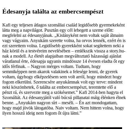
Édesanyja találta az embercsempészt
Kafi egy teljesen átlagos szomáliai család legidősebb gyermekeként
látta meg a napvilágot. Pusztán egy cél lebegett a szeme előtt:
megfelelni az édesanyjának. „Kislányként nem voltak saját álmaim
vagy vágyaim. Anyukám szerette volna, ha orvos lennék, ezért én is
ezt szerettem volna. Legidősebb gyerekként sokat segítettem neki a
ház körül és a testvéreim nevelésében – emlékszik vissza a story.hu-
nak a modell. Az életét alapjaiban megváltoztató házassági ajánlat
váratlanul érte, édesapja ugyanis mindössze 14 évesen eladta őt egy
idős férfinak. – Nagyon mérges voltam. Tudtam, hogy
semmiképpen nem akarok valakinek a felesége lenni, de gyerek
voltam, úgyhogy elképzelésem sem volt arról, hogy mindezt hogy
fogom elkerülni. Szerencsére anyukámnak volt egy terve: mindent
neki köszönhetek, ő találta az embercsempészt, teremtette elő a
pénzt rá, és szervezte meg a szökésemet.” Kafi 2014-ben hagyta el
Szomáliát. Az édesanyjától való búcsú pillanatai máig élénken élnek
benne. „Anyukám nagyon sírt – meséli. – Én azt mondogattam,
hogy majd jövök látogatóba. Naiv voltam. Nem hittem volna, hogy
ilyen hosszú ideig nem fogom őt újra látni.”