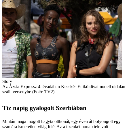
Story
Az Ázsia Expressz 4. évadában Kecskés Enikő divatmodell oldalán
szállt versenybe (Fotó: TV2)
Tíz napig gyalogolt Szerbiában
Miután maga mögött hagyta otthonát, egy éven át bolyongott egy
számára ismeretlen világ felé. Az a tizenkét hónap tele volt