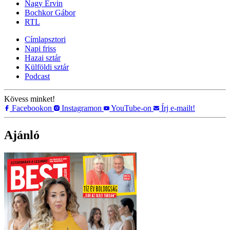
Nagy Ervin
Bochkor Gábor
RTL
Címlapsztori
Napi friss
Hazai sztár
Külföldi sztár
Podcast
Kövess minket!
Facebookon
Instagramon
YouTube-on
Írj e-mailt!
Ajánló