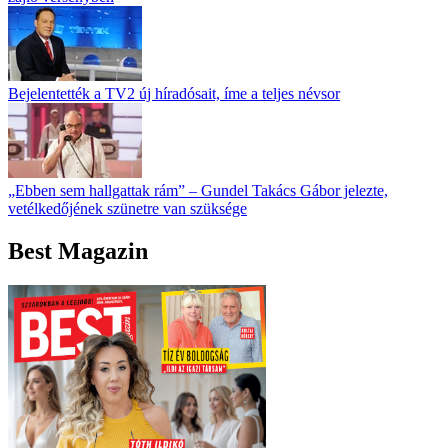
Bejelentették a TV2 új híradósait, íme a teljes névsor
„Ebben sem hallgattak rám” – Gundel Takács Gábor jelezte,
vetélkedőjének szünetre van szüksége
Best Magazin