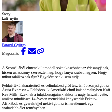
Story
kafi_nyito
Faragó György
Megosztás
A Szomáliából elmenekült modell sokat köszönhet az édesanyjának,
hiszen az asszony szervezte meg, hogy lánya szabad legyen. Hogy
mikor találkoznak újra? Egyelőre senki sem tudja.
Példaértékű akaraterőről és céltudatosságról tesz tanúbizonyságot az
Ázsia Expressz – Felfedezzük Amerikát! című kalandrealityben Kafi
Rea Milla. Ezeknek a tulajdonságainak akkor is nagy hasznát vette,
amikor mindössze 14 évesen menekülni kényszerült Fekete-
Afrikából, és gyerekfejjel nekivágott az ismeretlennek egy
szabadabb élet reményében.