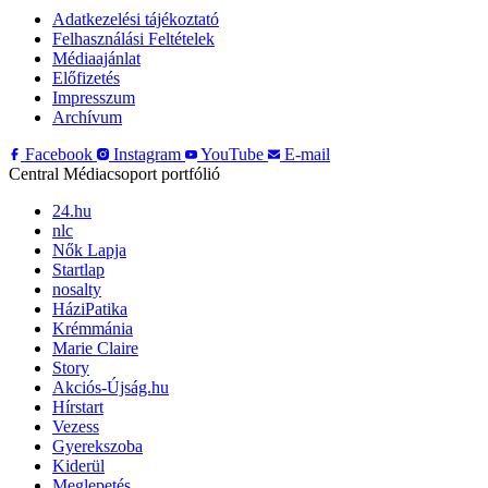
Adatkezelési tájékoztató
Felhasználási Feltételek
Médiaajánlat
Előfizetés
Impresszum
Archívum
Facebook
Instagram
YouTube
E-mail
Central Médiacsoport portfólió
24.hu
nlc
Nők Lapja
Startlap
nosalty
HáziPatika
Krémmánia
Marie Claire
Story
Akciós-Újság.hu
Hírstart
Vezess
Gyerekszoba
Kiderül
Meglepetés