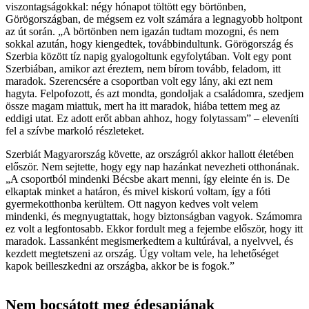
viszontagságokkal: négy hónapot töltött egy börtönben,
Görögországban, de mégsem ez volt számára a legnagyobb holtpont
az út során. „A börtönben nem igazán tudtam mozogni, és nem
sokkal azután, hogy kiengedtek, továbbindultunk. Görögország és
Szerbia között tíz napig gyalogoltunk egyfolytában. Volt egy pont
Szerbiában, amikor azt éreztem, nem bírom tovább, feladom, itt
maradok. Szerencsére a csoportban volt egy lány, aki ezt nem
hagyta. Felpofozott, és azt mondta, gondoljak a családomra, szedjem
össze magam miattuk, mert ha itt maradok, hiába tettem meg az
eddigi utat. Ez adott erőt abban ahhoz, hogy folytassam” – eleveníti
fel a szívbe markoló részleteket.
Szerbiát Magyarország követte, az országról akkor hallott életében
először. Nem sejtette, hogy egy nap hazánkat nevezheti otthonának.
„A csoportból mindenki Bécsbe akart menni, így eleinte én is. De
elkaptak minket a határon, és mivel kiskorú voltam, így a fóti
gyermekotthonba kerültem. Ott nagyon kedves volt velem
mindenki, és megnyugtattak, hogy biztonságban vagyok. Számomra
ez volt a legfontosabb. Ekkor fordult meg a fejembe először, hogy itt
maradok. Lassanként megismerkedtem a kultúrával, a nyelvvel, és
kezdett megtetszeni az ország. Úgy voltam vele, ha lehetőséget
kapok beilleszkedni az országba, akkor be is fogok.”
Nem bocsátott meg édesapjának