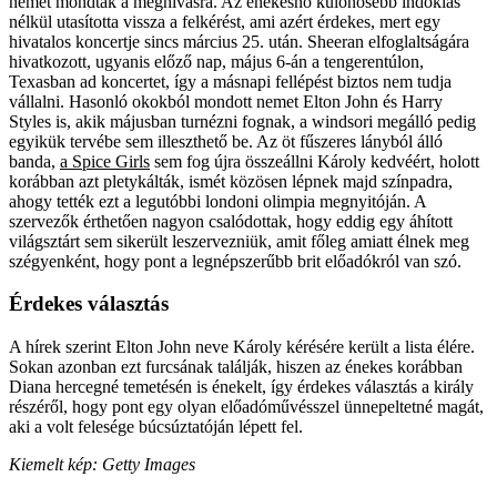
nemet mondtak a meghívásra. Az énekesnő különösebb indoklás
nélkül utasította vissza a felkérést, ami azért érdekes, mert egy
hivatalos koncertje sincs március 25. után. Sheeran elfoglaltságára
hivatkozott, ugyanis előző nap, május 6-án a tengerentúlon,
Texasban ad koncertet, így a másnapi fellépést biztos nem tudja
vállalni. Hasonló okokból mondott nemet Elton John és Harry
Styles is, akik májusban turnézni fognak, a windsori megálló pedig
egyikük tervébe sem illeszthető be. Az öt fűszeres lányból álló
banda,
a Spice Girls
sem fog újra összeállni Károly kedvéért, holott
korábban azt pletykálták, ismét közösen lépnek majd színpadra,
ahogy tették ezt a legutóbbi londoni olimpia megnyitóján. A
szervezők érthetően nagyon csalódottak, hogy eddig egy áhított
világsztárt sem sikerült leszervezniük, amit főleg amiatt élnek meg
szégyenként, hogy pont a legnépszerűbb brit előadókról van szó.
Érdekes választás
A hírek szerint Elton John neve Károly kérésére került a lista élére.
Sokan azonban ezt furcsának találják, hiszen az énekes korábban
Diana hercegné temetésén is énekelt, így érdekes választás a király
részéről, hogy pont egy olyan előadóművésszel ünnepeltetné magát,
aki a volt felesége búcsúztatóján lépett fel.
Kiemelt kép: Getty Images