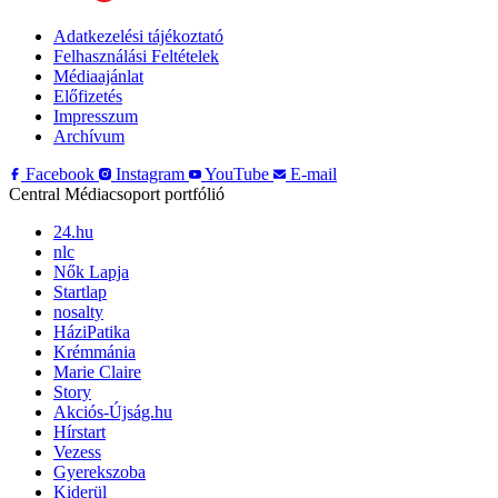
Adatkezelési tájékoztató
Felhasználási Feltételek
Médiaajánlat
Előfizetés
Impresszum
Archívum
Facebook
Instagram
YouTube
E-mail
Central Médiacsoport portfólió
24.hu
nlc
Nők Lapja
Startlap
nosalty
HáziPatika
Krémmánia
Marie Claire
Story
Akciós-Újság.hu
Hírstart
Vezess
Gyerekszoba
Kiderül