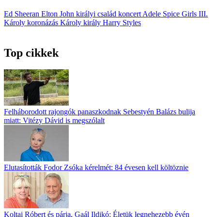
Ed Sheeran
Elton John
királyi család
koncert
Adele
Spice Girls
III.
Károly
koronázás
Károly király
Harry Styles
Top cikkek
Felháborodott rajongók panaszkodnak Sebestyén Balázs bulija
miatt: Vitézy Dávid is megszólalt
Elutasították Fodor Zsóka kérelmét: 84 évesen kell költöznie
Koltai Róbert és párja, Gaál Ildikó: Életük legnehezebb évén