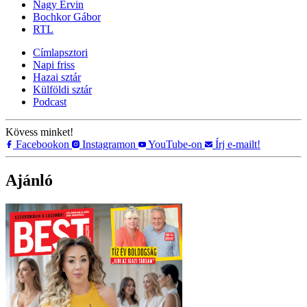
Nagy Ervin
Bochkor Gábor
RTL
Címlapsztori
Napi friss
Hazai sztár
Külföldi sztár
Podcast
Kövess minket!
Facebookon
Instagramon
YouTube-on
Írj e-mailt!
Ajánló