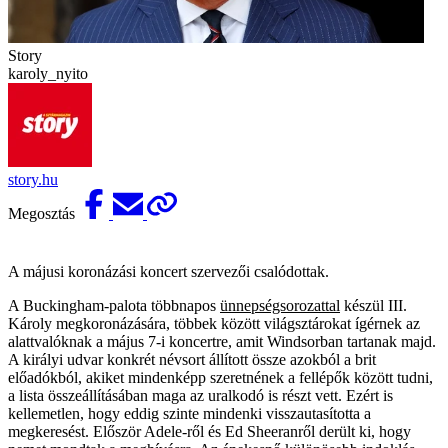
Story
karoly_nyito
story.hu
Megosztás
A májusi koronázási koncert szervezői csalódottak.
A Buckingham-palota többnapos
ünnepségsorozattal
készül III.
Károly megkoronázására, többek között világsztárokat ígérnek az
alattvalóknak a május 7-i koncertre, amit Windsorban tartanak majd.
A királyi udvar konkrét névsort állított össze azokból a brit
előadókból, akiket mindenképp szeretnének a fellépők között tudni,
a lista összeállításában maga az uralkodó is részt vett. Ezért is
kellemetlen, hogy eddig szinte mindenki visszautasította a
megkeresést. Először Adele-ről és Ed Sheeranről derült ki, hogy