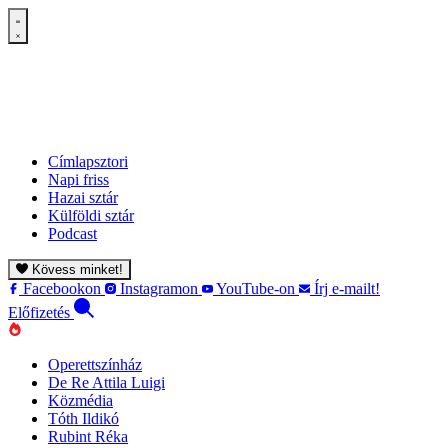
Címlapsztori
Napi friss
Hazai sztár
Külföldi sztár
Podcast
Kövess minket!
Facebookon
Instagramon
YouTube-on
Írj e-mailt!
Előfizetés
Operettszínház
De Re Attila Luigi
Közmédia
Tóth Ildikó
Rubint Réka