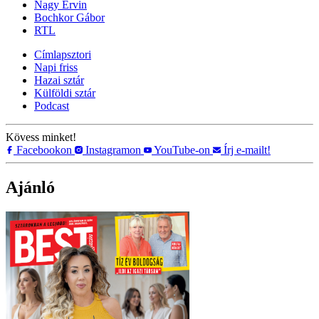
Nagy Ervin
Bochkor Gábor
RTL
Címlapsztori
Napi friss
Hazai sztár
Külföldi sztár
Podcast
Kövess minket!
Facebookon
Instagramon
YouTube-on
Írj e-mailt!
Ajánló