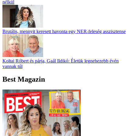
nélkül
Brutális, mennyit keresett havonta egy NER-feleség asszisztense
Koltai Róbert és párja, Gaál Ildikó: Életük legnehezebb évén
vannak túl
Best Magazin