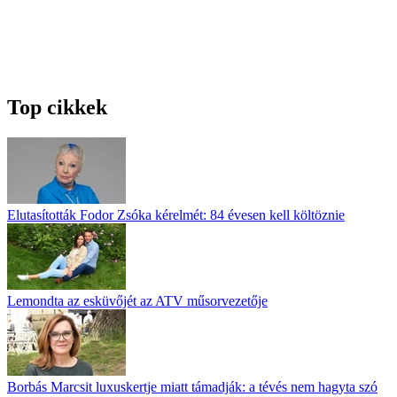
Top cikkek
Elutasították Fodor Zsóka kérelmét: 84 évesen kell költöznie
Lemondta az esküvőjét az ATV műsorvezetője
Borbás Marcsit luxuskertje miatt támadják: a tévés nem hagyta szó