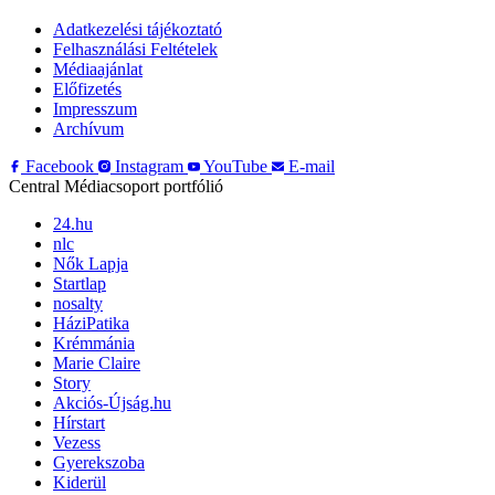
Adatkezelési tájékoztató
Felhasználási Feltételek
Médiaajánlat
Előfizetés
Impresszum
Archívum
Facebook
Instagram
YouTube
E-mail
Central Médiacsoport portfólió
24.hu
nlc
Nők Lapja
Startlap
nosalty
HáziPatika
Krémmánia
Marie Claire
Story
Akciós-Újság.hu
Hírstart
Vezess
Gyerekszoba
Kiderül