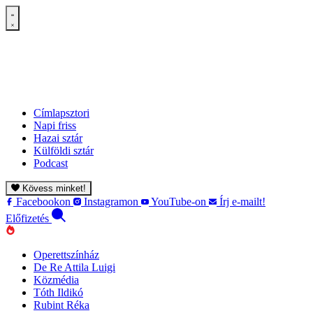
Címlapsztori
Napi friss
Hazai sztár
Külföldi sztár
Podcast
Kövess minket!
Facebookon
Instagramon
YouTube-on
Írj e-mailt!
Előfizetés
Operettszínház
De Re Attila Luigi
Közmédia
Tóth Ildikó
Rubint Réka