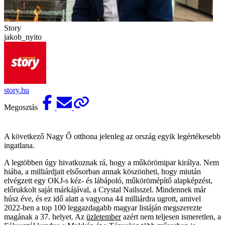
Story
jakob_nyito
story.hu
Megosztás
A következő Nagy Ő otthona jelenleg az ország egyik legértékesebb
ingatlana.
A legtöbben úgy hivatkoznak rá, hogy a műkörömipar királya. Nem
hiába, a milliárdjait elsősorban annak köszönheti, hogy miután
elvégzett egy OKJ-s kéz- és lábápoló, műkörömépítő alapképzést,
előrukkolt saját márkájával, a Crystal Nailsszel. Mindennek már
húsz éve, és ez idő alatt a vagyona 44 milliárdra ugrott, amivel
2022-ben a top 100 leggazdagabb magyar listáján megszerezte
magának a 37. helyet. Az
üzletember
azért nem teljesen ismeretlen, a