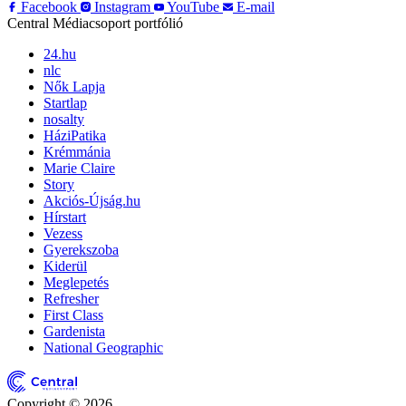
Facebook
Instagram
YouTube
E-mail
Central Médiacsoport portfólió
24.hu
nlc
Nők Lapja
Startlap
nosalty
HáziPatika
Krémmánia
Marie Claire
Story
Akciós-Újság.hu
Hírstart
Vezess
Gyerekszoba
Kiderül
Meglepetés
Refresher
First Class
Gardenista
National Geographic
Copyright © 2026