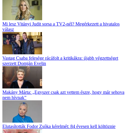
Mi lesz Vitányi Judit sorsa a TV2-nél? Megérkezett a hivatalos
válasz
Vastag Csaba felesége rácáfolt a kritikákra: újabb végzettséget
szerzett Domján Evelin
Makány Márta: „Egyszer csak azt vettem észre, hogy már sehova
nem hívnak”
Elutasították Fodor Zsóka kérelmét: 84 évesen kell költöznie