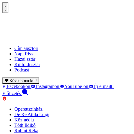
Címlapsztori
Napi friss
Hazai sztár
Külföldi sztár
Podcast
Kövess minket!
Facebookon
Instagramon
YouTube-on
Írj e-mailt!
Előfizetés
Operettszínház
De Re Attila Luigi
Közmédia
Tóth Ildikó
Rubint Réka