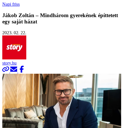
Napi friss
Jákob Zoltán – Mindhárom gyerekének építtetett
egy saját házat
2023. 02. 22.
story.hu