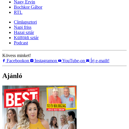
Nagy Ervin
Bochkor Gábor
RTL
Címlapsztori
Napi friss
Hazai sztár
Külföldi sztár
Podcast
Kövess minket!
Facebookon
Instagramon
YouTube-on
Írj e-mailt!
Ajánló