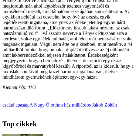
Fókusztól kezdve a Mokkán át a Tényekig több műsorban is
megfordult már, ahol legtöbbször tetemes vagyonáról és
luxuséletéről mesélt, amit láthatóan esze ágában sincs eltitkolni. Az
egyikben például azt ecsetelte, hogy övé az ország egyik
legértékesebb ingatlana, amelynek az értéke jelenleg egymilliárd-
háromszázmillió forint. „Először egy kisebb lakást néztem, az csak
hatszázmillió volt” – válaszolta nevetve a Tények Pluszban arra a
kérdésre, volt-e egy lélektani határ, ami felett már nem vásárolt volna
magának ingatlant. Végül nem érte be a kisebbel, mint mesélte, a 44
milliárdból futotta, hogy annak a dupláját kifizesse az új otthonáért,
amit lakberendezőkkel teljesen átalakíttatott. Érdekességként
megjegyezte, hogy a berendezés, illetve a dekoráció egy része
kígyóbőrből és márványból készült. A riportból az is kiderült, hogy a
luxuslakáson kívül még közel harminc ingatlana van, illetve
mindhárom gyermekének építtetett egy-egy házat.
Kiemelt kép: TV2
család
apaság
A Nagy Ő
otthon
ház
milliárdos
Jákob Zoltán
Top cikkek