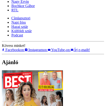
Nagy Ervin
Bochkor Gábor
RTL
Címlapsztori
Napi friss
Hazai sztár
Külföldi sztár
Podcast
Kövess minket!
Facebookon
Instagramon
YouTube-on
Írj e-mailt!
Ajánló