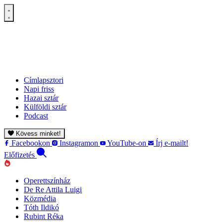
Címlapsztori
Napi friss
Hazai sztár
Külföldi sztár
Podcast
Kövess minket!
Facebookon
Instagramon
YouTube-on
Írj e-mailt!
Előfizetés
Operettszínház
De Re Attila Luigi
Közmédia
Tóth Ildikó
Rubint Réka