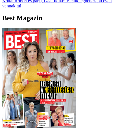
Koltai Róbert és párja, Gaál Ildikó: Életük legnehezebb évén
vannak túl
Best Magazin