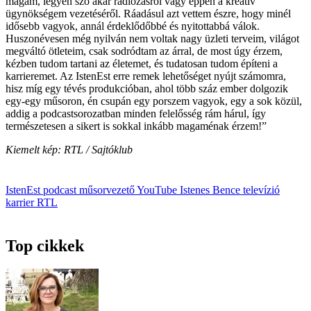
magam, legyen szó akár rádiózásról vagy éppen a kreatív
ügynökségem vezetéséről. Ráadásul azt vettem észre, hogy minél
idősebb vagyok, annál érdeklődőbbé és nyitottabbá válok.
Huszonévesen még nyilván nem voltak nagy üzleti terveim, világot
megváltó ötleteim, csak sodródtam az árral, de most úgy érzem,
kézben tudom tartani az életemet, és tudatosan tudom építeni a
karrieremet. Az IstenEst erre remek lehetőséget nyújt számomra,
hisz míg egy tévés produkcióban, ahol több száz ember dolgozik
egy-egy műsoron, én csupán egy porszem vagyok, egy a sok közül,
addig a podcastsorozatban minden felelősség rám hárul, így
természetesen a sikert is sokkal inkább magaménak érzem!”
Kiemelt kép: RTL / Sajtóklub
IstenEst
podcast
műsorvezető
YouTube
Istenes Bence
televízió
karrier
RTL
Top cikkek