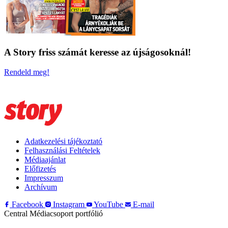
A Story friss számát keresse az újságosoknál!
Rendeld meg!
Adatkezelési tájékoztató
Felhasználási Feltételek
Médiaajánlat
Előfizetés
Impresszum
Archívum
Facebook
Instagram
YouTube
E-mail
Central Médiacsoport portfólió