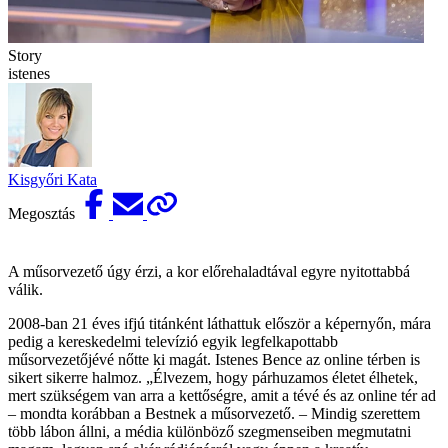
Story
istenes
Kisgyőri Kata
Megosztás
A műsorvezető úgy érzi, a kor előrehaladtával egyre nyitottabbá
válik.
2008-ban 21 éves ifjú titánként láthattuk először a képernyőn, mára
pedig a kereskedelmi televízió egyik legfelkapottabb
műsorvezetőjévé nőtte ki magát. Istenes Bence az online térben is
sikert sikerre halmoz. „Élvezem, hogy párhuzamos életet élhetek,
mert szükségem van arra a kettőségre, amit a tévé és az online tér ad
– mondta korábban a Bestnek a műsorvezető. – Mindig szerettem
több lábon állni, a média különböző szegmenseiben megmutatni