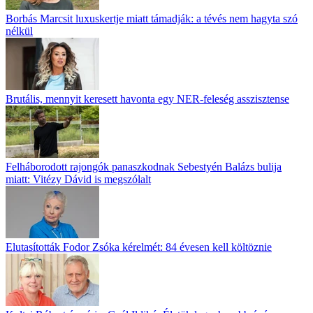
Borbás Marcsit luxuskertje miatt támadják: a tévés nem hagyta szó
nélkül
Brutális, mennyit keresett havonta egy NER-feleség asszisztense
Felháborodott rajongók panaszkodnak Sebestyén Balázs bulija
miatt: Vitézy Dávid is megszólalt
Elutasították Fodor Zsóka kérelmét: 84 évesen kell költöznie