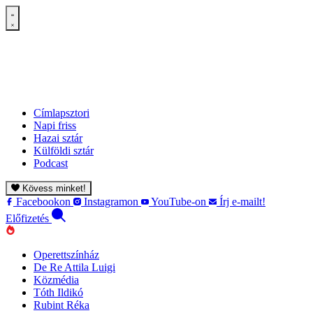
Címlapsztori
Napi friss
Hazai sztár
Külföldi sztár
Podcast
Kövess minket!
Facebookon
Instagramon
YouTube-on
Írj e-mailt!
Előfizetés
Operettszínház
De Re Attila Luigi
Közmédia
Tóth Ildikó
Rubint Réka