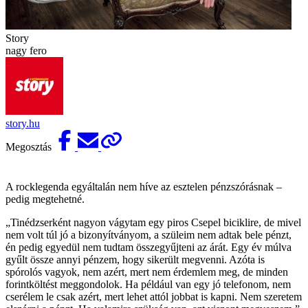
Story
nagy fero
story.hu
Megosztás
A rocklegenda egyáltalán nem híve az esztelen pénzszórásnak –
pedig megtehetné.
„Tinédzserként nagyon vágytam egy piros Csepel biciklire, de mivel
nem volt túl jó a bizonyítványom, a szüleim nem adtak bele pénzt,
én pedig egyedül nem tudtam összegyűjteni az árát. Egy év múlva
gyűlt össze annyi pénzem, hogy sikerült megvenni. Azóta is
spórolós vagyok, nem azért, mert nem érdemlem meg, de minden
forintköltést meggondolok. Ha például van egy jó telefonom, nem
cserélem le csak azért, mert lehet attól jobbat is kapni. Nem szeretem