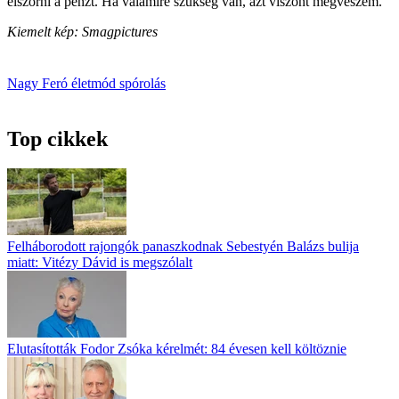
elszórni a pénzt. Ha valamire szükség van, azt viszont megveszem.”
Kiemelt kép: Smagpictures
Nagy Feró
életmód
spórolás
Top cikkek
Felháborodott rajongók panaszkodnak Sebestyén Balázs bulija
miatt: Vitézy Dávid is megszólalt
Elutasították Fodor Zsóka kérelmét: 84 évesen kell költöznie