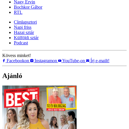
Nagy Ervin
Bochkor Gábor
RTL
Címlapsztori
Napi friss
Hazai sztár
Külföldi sztár
Podcast
Kövess minket!
Facebookon
Instagramon
YouTube-on
Írj e-mailt!
Ajánló