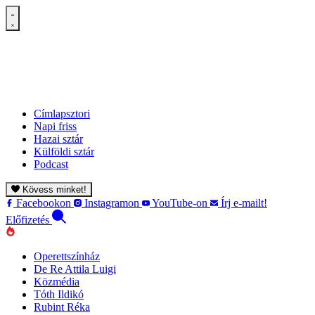
Címlapsztori
Napi friss
Hazai sztár
Külföldi sztár
Podcast
Kövess minket!
Facebookon
Instagramon
YouTube-on
Írj e-mailt!
Előfizetés
Operettszínház
De Re Attila Luigi
Közmédia
Tóth Ildikó
Rubint Réka