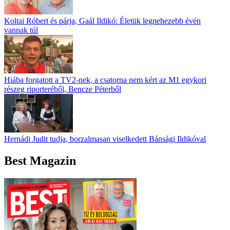
Koltai Róbert és párja, Gaál Ildikó: Életük legnehezebb évén
vannak túl
Hiába forgatott a TV2-nek, a csatorna nem kért az M1 egykori
részeg riporteréből, Bencze Péterből
Hernádi Judit tudja, borzalmasan viselkedett Bánsági Ildikóval
Best Magazin