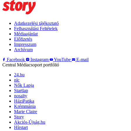
Adatkezelési tájékoztató
Felhasználási Feltételek
Médiaajánlat
Előfizetés
Impresszum
Archívum
Facebook
Instagram
YouTube
E-mail
Central Médiacsoport portfólió
24.hu
nlc
Nők Lapja
Startlap
nosalty
HáziPatika
Krémmánia
Marie Claire
Story
Akciós-Újság.hu
Hírstart