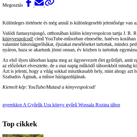
Megosztás
Különleges története és még annál is különlegesebb jelentősége van a
Valódi fantasyrajongó, otthonában külön könyvespolcon tartja J. R. R
könyvespolcod!
című YouTube-műsorban elmesélte, hatéves korában vo
valamint bátorságpróbákat, éjszakai meséléseket tartottak, mindez ped
nyáron, haza se akartunk jönni onnan, év közben is tartottuk egymáss
Az első ilyen táborban kapta meg az úgynevezett élet gyűrűjét, amit eg
az előzőeket elvesztette, de a mai napig működő táborokból mindig kü
Azt is jelenti, hogy a világ sokkal misztikusabb hely, mint ahogy az
Szabados Áginak, a műsor házigazdájának.
Kiemelt kép: YouTube/Mutasd a könyvespolcod!
gyerekkor
A Gyűrűk Ura
könyv
gyűrű
Wossala Rozina
tábor
Top cikkek