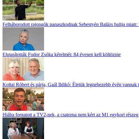
Felháborodott rajongók panaszkodnak Sebestyén Balázs bulija miatt: 
Elutasították Fodor Zsóka kérelmét: 84 évesen kell költöznie
Koltai Róbert és párja, Gaál Ildikó: Életük legnehezebb évén vannak 
Hiába forgatott a TV2-nek, a csatorna nem kért az M1 egykori részeg 