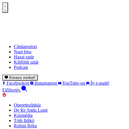
Címlapsztori
Napi friss
Hazai sztár
Külföldi sztár
Podcast
Kövess minket!
Facebookon
Instagramon
YouTube-on
Írj e-mailt!
Előfizetés
Operettszínház
De Re Attila Luigi
Közmédia
Tóth Ildikó
Rubint Réka