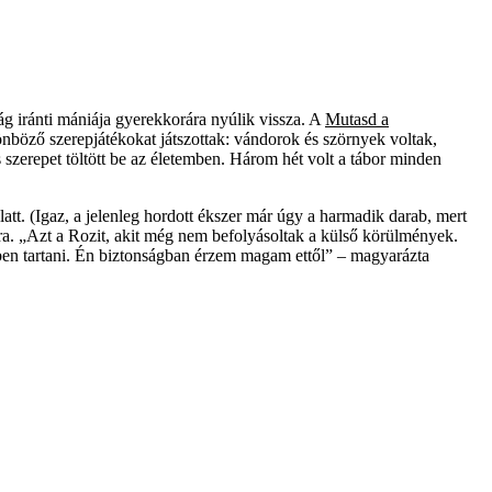
g iránti mániája gyerekkorára nyúlik vissza. A
Mutasd a
böző szerepjátékokat játszottak: vándorok és szörnyek voltak,
 szerepet töltött be az életemben. Három hét volt a tábor minden
att. (Igaz, a jelenleg hordott ékszer már úgy a harmadik darab, mert
ra. „Azt a Rozit, akit még nem befolyásoltak a külső körülmények.
szben tartani. Én biztonságban érzem magam ettől” – magyarázta