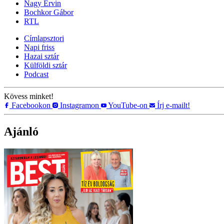
Nagy Ervin
Bochkor Gábor
RTL
Címlapsztori
Napi friss
Hazai sztár
Külföldi sztár
Podcast
Kövess minket!
Facebookon
Instagramon
YouTube-on
Írj e-mailt!
Ajánló