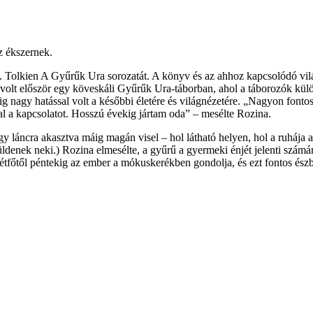
z ékszernek.
. Tolkien A Gyűrűk Ura sorozatát. A könyv és az ahhoz kapcsolódó vilá
lt először egy köveskáli Gyűrűk Ura-táborban, ahol a táborozók külön
ig nagy hatással volt a későbbi életére és világnézetére. „Nagyon fontos
al a kapcsolatot. Hosszú évekig jártam oda” – mesélte Rozina.
y láncra akasztva máig magán visel – hol látható helyen, hol a ruhája al
ldenek neki.) Rozina elmesélte, a gyűrű a gyermeki énjét jelenti számá
t hétfőtől péntekig az ember a mókuskerékben gondolja, és ezt fontos é