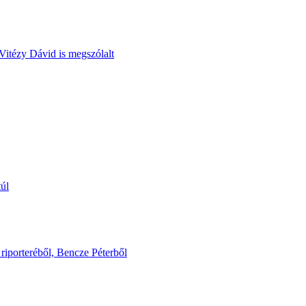
Vitézy Dávid is megszólalt
túl
riporteréből, Bencze Péterből