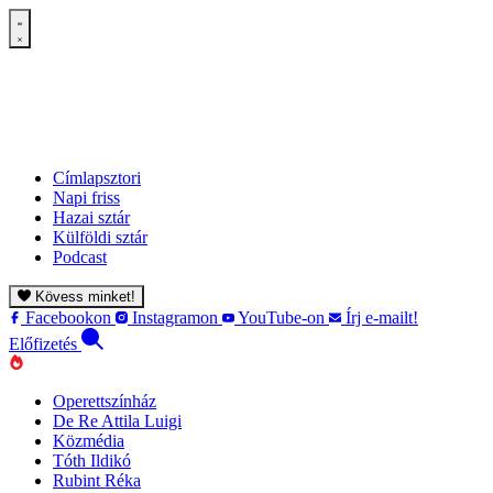
Címlapsztori
Napi friss
Hazai sztár
Külföldi sztár
Podcast
Kövess minket!
Facebookon
Instagramon
YouTube-on
Írj e-mailt!
Előfizetés
Operettszínház
De Re Attila Luigi
Közmédia
Tóth Ildikó
Rubint Réka