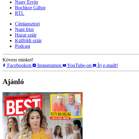
Nagy Ervin
Bochkor Gábor
RTL
Címlapsztori
Napi friss
Hazai sztár
Külföldi sztár
Podcast
Kövess minket!
Facebookon
Instagramon
YouTube-on
Írj e-mailt!
Ajánló