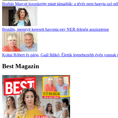
Borbás Marcsit luxuskertje miatt támadják: a tévés nem hagyta szó né
Brutális, mennyit keresett havonta egy NER-feleség asszisztense
Koltai Róbert és párja, Gaál Ildikó: Életük legnehezebb évén vannak 
Best Magazin