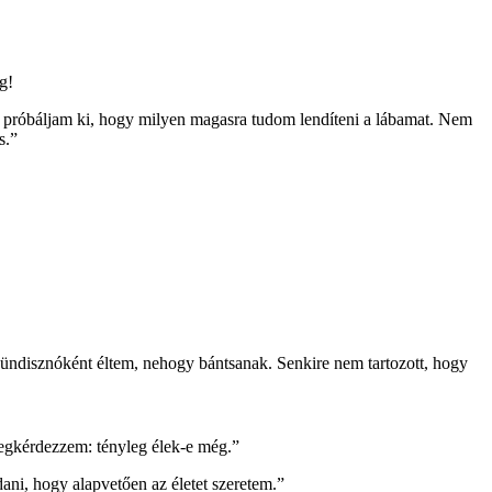
g!
e próbáljam ki, hogy milyen magasra tudom lendíteni a lábamat. Nem
s.”
ündisznóként éltem, nehogy bántsanak. Senkire nem tartozott, hogy
megkérdezzem: tényleg élek-e még.”
ani, hogy alapvetően az életet szeretem.”