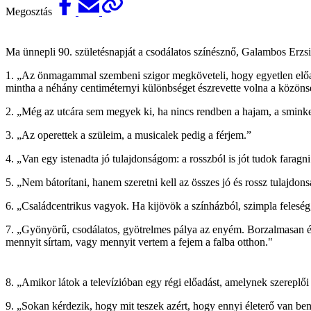
Megosztás
Ma ünnepli 90. születésnapját a csodálatos színésznő, Galambos Erzsi.
1. „Az önmagammal szembeni szigor megköveteli, hogy egyetlen előad
mintha a néhány centiméternyi különbséget észrevette volna a közön
2. „Még az utcára sem megyek ki, ha nincs rendben a hajam, a smin
3. „Az operettek a szüleim, a musicalek pedig a férjem.”
4. „Van egy istenadta jó tulajdonságom: a rosszból is jót tudok farag
5. „Nem bátorítani, hanem szeretni kell az összes jó és rossz tulajdo
6. „Családcentrikus vagyok. Ha kijövök a színházból, szimpla feleség,
7. „Gyönyörű, csodálatos, gyötrelmes pálya az enyém. Borzalmasan é
mennyit sírtam, vagy mennyit vertem a fejem a falba otthon."
8. „Amikor látok a televízióban egy régi előadást, amelynek szerepl
9. „Sokan kérdezik, hogy mit teszek azért, hogy ennyi életerő van be