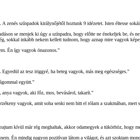
 A zenés színpadok királynőjétől hoztunk 9 idézetet. Isten éltesse sokái
áson se menjek ki úgy a színpadra, hogy előtte ne énekeljek be, és n
ség, sokkal inkább nekem kellett tudnom, hogy aznap mire vagyok képe
kem. Én így vagyok önazonos.”
ni. Egyedül az tesz iriggyé, ha beteg vagyok, más meg egészséges.”
nságommal együtt.”
 anya vagyok, aki főz, mos, bevásárol, takarít.”
rzékeny vagyok, amit soha senki nem hitt el rólam a szakmában, mert s
ői rajtam kívül már rég meghaltak, akkor odamegyek a tükörhöz, hogy 
nnem. Én mindig nagyon pozitívan látom a világot, és azt szoktam mond