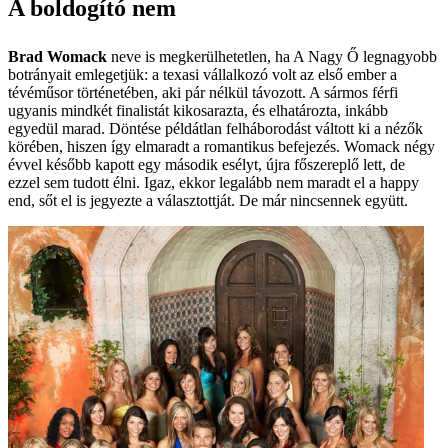
A boldogító nem
Brad Womack
neve is megkerülhetetlen, ha A Nagy Ő legnagyobb
botrányait emlegetjük: a texasi vállalkozó volt az első ember a
tévéműsor történetében, aki pár nélkül távozott. A sármos férfi
ugyanis mindkét finalistát kikosarazta, és elhatározta, inkább
egyedül marad. Döntése példátlan felháborodást váltott ki a nézők
körében, hiszen így elmaradt a romantikus befejezés. Womack négy
évvel később kapott egy második esélyt, újra főszereplő lett, de
ezzel sem tudott élni. Igaz, ekkor legalább nem maradt el a happy
end, sőt el is jegyezte a választottját. De már nincsennek együtt.