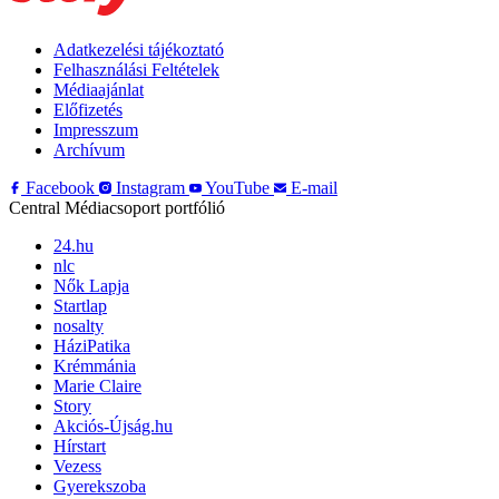
Adatkezelési tájékoztató
Felhasználási Feltételek
Médiaajánlat
Előfizetés
Impresszum
Archívum
Facebook
Instagram
YouTube
E-mail
Central Médiacsoport portfólió
24.hu
nlc
Nők Lapja
Startlap
nosalty
HáziPatika
Krémmánia
Marie Claire
Story
Akciós-Újság.hu
Hírstart
Vezess
Gyerekszoba