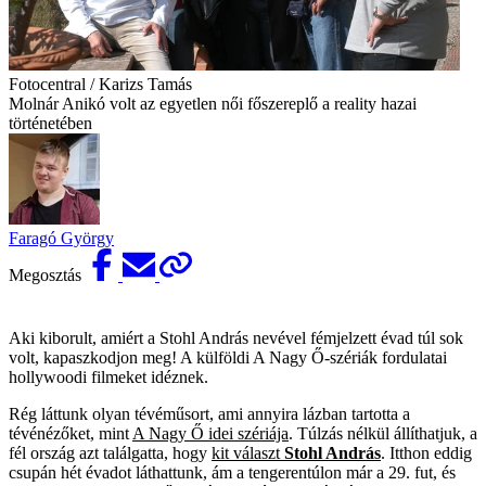
Fotocentral / Karizs Tamás
Molnár Anikó volt az egyetlen női főszereplő a reality hazai
történeté­ben
Faragó György
Megosztás
Aki kiborult, amiért a Stohl András nevével fémjelzett évad túl sok
volt, kapaszkodjon meg! A külföldi A Nagy Ő-szériák fordulatai
hollywoodi filmeket idéznek.
Rég láttunk olyan tévéműsort, ami annyira lázban tartotta a
tévénézőket, mint
A Nagy Ő idei szériája
. Túlzás nélkül állíthatjuk, a
fél ország azt találgatta, hogy
kit választ
Stohl András
. Itthon eddig
csupán hét évadot láthattunk, ám a tengerentúlon már a 29. fut, és