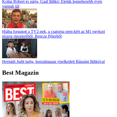
Koltai Róbert és párja, Gaál Ildikó: Életük legnehezebb évén
vannak túl
Hiába forgatott a TV2-nek, a csatorna nem kért az M1 egykori
részeg riporteréből, Bencze Péterből
Hernádi Judit tudja, borzalmasan viselkedett Bánsági Ildikóval
Best Magazin