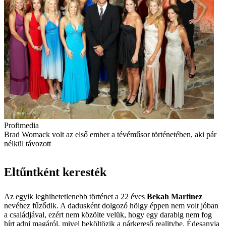
Profimedia
Brad Womack volt az első ember a tévéműsor történetében, aki pár
nélkül távozott
Eltűntként keresték
Az egyik leghihetetlenebb történet a 22 éves
Bekah Martinez
nevéhez fűződik. A dadusként dolgozó hölgy éppen nem volt jóban
a családjával, ezért nem közölte velük, hogy egy darabig nem fog
hírt adni magáról, mivel beköltözik a párkereső realitybe. Édesanyja