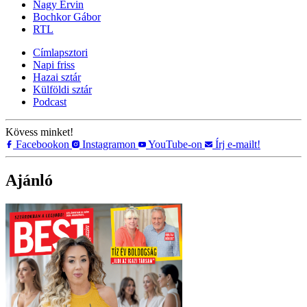
Nagy Ervin
Bochkor Gábor
RTL
Címlapsztori
Napi friss
Hazai sztár
Külföldi sztár
Podcast
Kövess minket!
Facebookon
Instagramon
YouTube-on
Írj e-mailt!
Ajánló