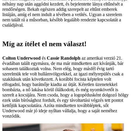
néhány nap után aggódni kezdett, és bejelentette lánya eltűnését a
rendőrségen. Bekah egészen addig szerepelt az eltűnt emberek
listáján, amíg el nem indult a tévében a vetítés. Ugyan a szerelem
nem talált rá a műsorban, később legalább rendezte kapcsolatát a
családjával.
Míg az ítélet el nem választ!
Colton Underwood
és
Cassie Randolph
az amerikai verzió 21.
évadában talált egymásra, de ma már mindketten azt kívánják, bár
sohasem találkoztak volna. Nem elég, hogy másfél évig tartó
szerelmük tele volt hullámvölgyekkel, az igazi mélyrepülés csak a
szakításuk után következett. A korábbi focista képtelen volt
elfogadni, hogy barátnője kiadta az útját. Kéretlen üzenetekkel
bombázta, a nő lakása körül ólálkodott, és még nyomkövetőt is
szerelt a kocsijára. Nem csoda, hogy a logopédusként dolgozó hölgy
ezek után bírósághoz fordult, és egy távoltartási végzés tett pontot
kettőjük kapcsolatára. Azóta mindketten továbbléptek, sőt
Underwood már jó ideje nyíltan vállalja, hogy a saját neméhez
vonzódik.