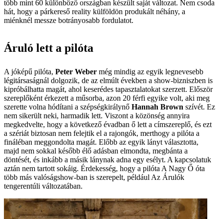
több mint 60 különböző országban készült saját változat. Nem csoda
hát, hogy a párkereső reality külföldön produkált néhány, a
miénknél messze botrányosabb fordulatot.
Áruló lett a pilóta
A jóképű pilóta,
Peter Weber
­ még mindig az egyik legnevesebb
légitársaságnál dolgozik, de az elmúlt években a show-bizniszben is
kipróbálhatta magát, ahol keserédes tapasztalatokat szerzett. Először
szereplőként érkezett a műsorba, azon 20 férfi egyike volt, aki meg
szerette volna hódítani a szépségkirálynő
Hannah Brown
szívét. Ez
nem sikerült neki, harmadik lett. Viszont a közönség annyira
megkedvelte, hogy a következő évadban ő lett a címszereplő, és ezt
a szériát biztosan nem felejtik el a rajongók, merthogy a pilóta a
fináléban meggondolta magát. Előbb az egyik lányt választotta,
majd nem sokkal később élő adásban elmondta, megbánta a
döntését, és inkább a másik lánynak adna egy esélyt. A kapcsolatuk
aztán nem tartott sokáig. Érdekesség, hogy a pilóta A Nagy Ő óta
több más valóságshow-ban is szerepelt, például Az Árulók
tengerentúli változatában.