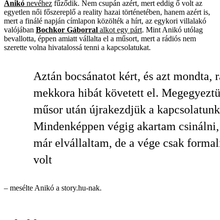
Anikó
nevéhez
fűződik. Nem csupán azért, mert eddig ő volt az
egyetlen női főszereplő a reality hazai történeté­ben, hanem azért is,
mert a finálé napján címlapon közölték a hírt, az egykori villalakó
valójában
Bochkor Gáborral
alkot egy párt
. Mint Anikó utólag
bevallotta, éppen amiatt vállalta el a műsort, mert a rádiós nem
szerette volna hivatalossá tenni a kapcsolatukat.
Aztán bocsánatot kért, és azt mondta, r
mekkora hibát követett el. Megegyeztü
műsor után újrakezdjük a kapcsolatunk
Mindenképpen végig akartam csinálni,
már elvállaltam, de a vége csak formal
volt
– mesélte Anikó a story.hu-nak.