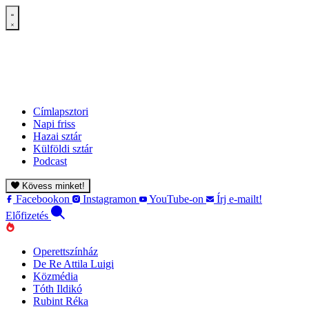
Címlapsztori
Napi friss
Hazai sztár
Külföldi sztár
Podcast
Kövess minket!
Facebookon
Instagramon
YouTube-on
Írj e-mailt!
Előfizetés
Operettszínház
De Re Attila Luigi
Közmédia
Tóth Ildikó
Rubint Réka