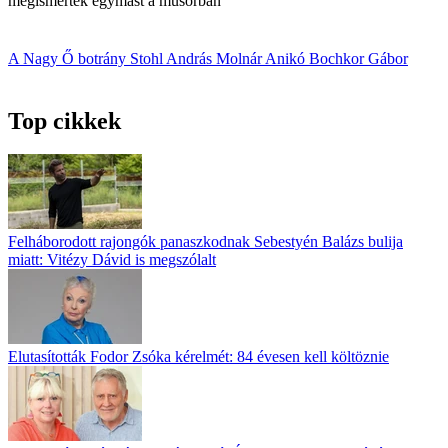
megismerték egymást a műsorban
A Nagy Ő
botrány
Stohl András
Molnár Anikó
Bochkor Gábor
Top cikkek
Felháborodott rajongók panaszkodnak Sebestyén Balázs bulija
miatt: Vitézy Dávid is megszólalt
Elutasították Fodor Zsóka kérelmét: 84 évesen kell költöznie