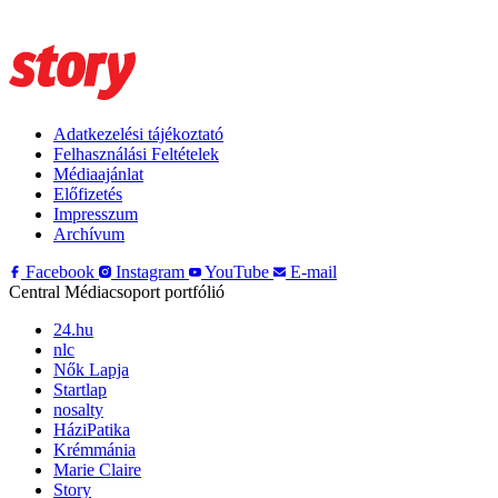
Adatkezelési tájékoztató
Felhasználási Feltételek
Médiaajánlat
Előfizetés
Impresszum
Archívum
Facebook
Instagram
YouTube
E-mail
Central Médiacsoport portfólió
24.hu
nlc
Nők Lapja
Startlap
nosalty
HáziPatika
Krémmánia
Marie Claire
Story