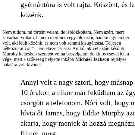
gyémántóra is volt rajta. Köszönt, és le
közénk.
Nem tudom, mi történt velem, de leblokkoltam. Nem azért, mert
zavarban voltam, hanem mert nem egy filmsztár, hanem egy ember
volt, aki leült közénk, és nem volt semmi kisugárzása. Teljesen
hétköznapi volt” – emlékezett vissza Anikó, akivel aztán később
Murphy kettesben szeretett volna beszélgetni, de kínos csevej lett a
vége, mert a szőkeség helyette inkább
Michael Jackson
rejtélyes
halálára volt kíváncsi.
Annyi volt a nagy sztori, hogy másnap 
10 órakor, amikor már feküdtem az ág
csörgött a telefonom. Nóri volt, hogy 
hívta őt James, hogy Eddie Murphy azt
akarja, hogy menjek át hozzá megnézn
filmet, most.