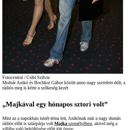
Fotocentral / Csibi Szilvia
Molnár Anikó és Bochkor Gábor között anno nagy szerelem dúlt, a
rádiós meg is kérte a szőkeség kezét
„Majkával egy hónapos sztori volt”
Mint az a napokban ismét téma lett, Anikónak már a nagy dumás
rádiós előtt is sztárpárja volt
Majka
személyében
, akivel még a
villába való beköltözése előtt jött össze.