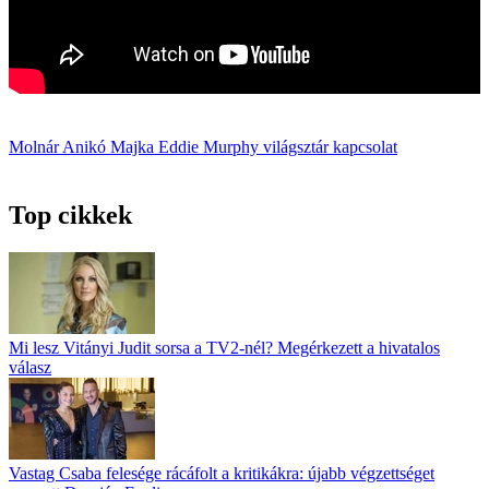
Molnár Anikó
Majka
Eddie Murphy
világsztár
kapcsolat
Top cikkek
Mi lesz Vitányi Judit sorsa a TV2-nél? Megérkezett a hivatalos
válasz
Vastag Csaba felesége rácáfolt a kritikákra: újabb végzettséget