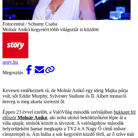
Fotocentral / Schumy Csaba
Molnár Anikó kegyeiért több világsztár is küzdött
story.hu
Megosztás
Kevesen emlékeznek rá, de Molnár Anikó egy ideig Majka párja
volt, sőt Eddie Murphy, Sylvester Stallone és II. Albert monacói
herceg is meg akarta szerezni őt.
Éppen 23 évvel ezelőtt, a ValóVilág második szériájában
bukkant fel
először
Molnár Anikó
, aki noha utolsó beköltözőként lépte át a
villa ajtaját, utolsók között is távozott. A valóságshow második
helyzettjeként hamar megkapta a TV2-n A Nagy Ő című műsor
címszerepét is. Ám hiába a sok kegyeiért küzdő férfi, az ő szíve már