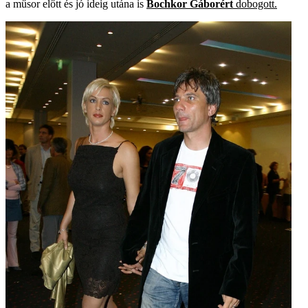
a műsor előtt és jó ideig utána is
Bochkor Gáborért
dobogott.