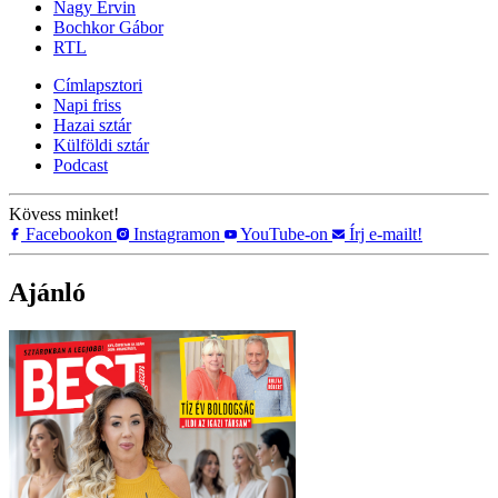
Nagy Ervin
Bochkor Gábor
RTL
Címlapsztori
Napi friss
Hazai sztár
Külföldi sztár
Podcast
Kövess minket!
Facebookon
Instagramon
YouTube-on
Írj e-mailt!
Ajánló