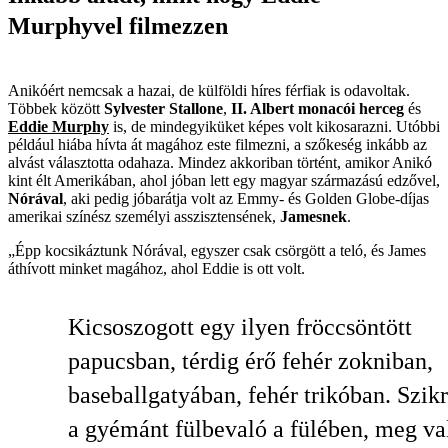
Murphyvel filmezzen
Anikóért nemcsak a hazai, de külföldi híres férfiak is odavoltak.
Többek között
Sylvester Stallone
,
II. Albert monacói herceg
és
Eddie Murphy
is, de mindegyiküket képes volt kikosarazni. Utóbbi
például hiába hívta át magához este filmezni, a szőkeség inkább az
alvást választotta odahaza. Mindez akkoriban történt, amikor Anikó
kint élt Amerikában, ahol jóban lett egy magyar származású edzővel,
Nórával
, aki pedig jóbarátja volt az Emmy- és Golden Globe-díjas
amerikai színész személyi asszisztensének,
Jamesnek
.
„Épp kocsikáztunk Nórával, egyszer csak csörgött a teló, és James
áthívott minket magához, ahol Eddie is ott volt.
Kicsoszogott egy ilyen fröccsöntött
papucsban, térdig érő fehér zokniban,
baseballgatyában, fehér trikóban. Szikr
a gyémánt fülbevaló a fülében, meg v