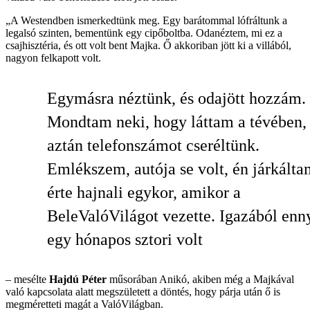
„A Westendben ismerkedtünk meg. Egy barátommal lófráltunk a
legalsó szinten, bementünk egy cipőboltba. Odanéztem, mi ez a
csajhisztéria, és ott volt bent Majka. Ő akkoriban jött ki a villából,
nagyon felkapott volt.
Egymásra néztünk, és odajött hozzám.
Mondtam neki, hogy láttam a tévében,
aztán telefonszámot cseréltünk.
Emlékszem, autója se volt, én járkálta
érte hajnali egykor, amikor a
BeleValóVilágot vezette. Igazából enny
egy hónapos sztori volt
– mesélte
Hajdú Péter
műsorában Anikó, akiben még a Majkával
való kapcsolata alatt megszületett a döntés, hogy párja után ő is
megméretteti magát a ValóVilágban.