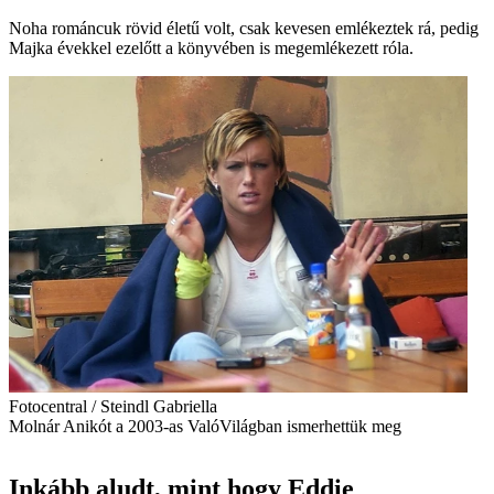
Noha románcuk rövid életű volt, csak kevesen emlékeztek rá, pedig
Majka évekkel ezelőtt a könyvében is megemlékezett róla.
Fotocentral / Steindl Gabriella
Molnár Anikót a 2003-as ValóVilágban ismerhettük meg
Inkább aludt, mint hogy Eddie