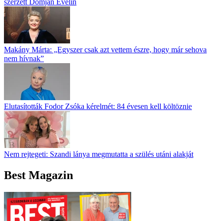
szerzett Domján Evelin
Makány Márta: „Egyszer csak azt vettem észre, hogy már sehova
nem hívnak”
Elutasították Fodor Zsóka kérelmét: 84 évesen kell költöznie
Nem rejtegeti: Szandi lánya megmutatta a szülés utáni alakját
Best Magazin