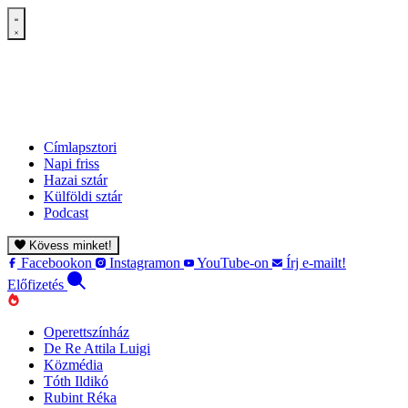
Címlapsztori
Napi friss
Hazai sztár
Külföldi sztár
Podcast
Kövess minket!
Facebookon
Instagramon
YouTube-on
Írj e-mailt!
Előfizetés
Operettszínház
De Re Attila Luigi
Közmédia
Tóth Ildikó
Rubint Réka