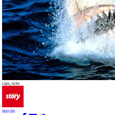
capa_nyito
story.hu