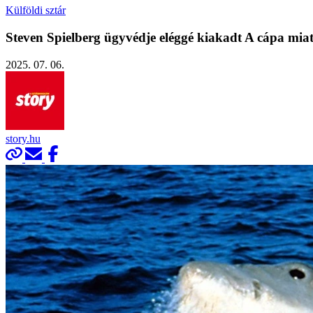
Külföldi sztár
Steven Spielberg ügyvédje eléggé kiakadt A cápa miat
2025. 07. 06.
story.hu