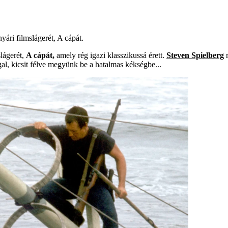
ri film­slágerét, A cápát.
lágerét,
A cápát,
amely rég igazi klasszikussá érett.
Steven Spielberg
r
al, kicsit félve megyünk be a hatalmas kékségbe...