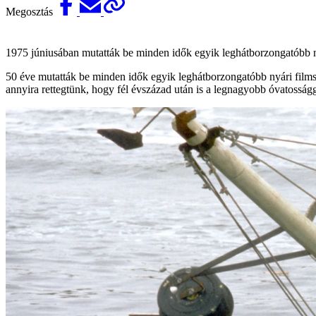
Megosztás
1975 júniusában mutatták be minden idők egyik leghátborzongatóbb nyá
50 éve mutatták be minden idők egyik leghátborzongatóbb nyári film­s
annyira rettegtünk, hogy fél évszázad után is a legnagyobb óvatosságg