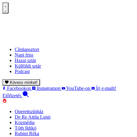
Címlapsztori
Napi friss
Hazai sztár
Külföldi sztár
Podcast
Kövess minket!
Facebookon
Instagramon
YouTube-on
Írj e-mailt!
Előfizetés
Operettszínház
De Re Attila Luigi
Közmédia
Tóth Ildikó
Rubint Réka