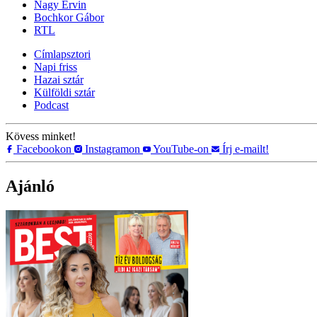
Nagy Ervin
Bochkor Gábor
RTL
Címlapsztori
Napi friss
Hazai sztár
Külföldi sztár
Podcast
Kövess minket!
Facebookon
Instagramon
YouTube-on
Írj e-mailt!
Ajánló