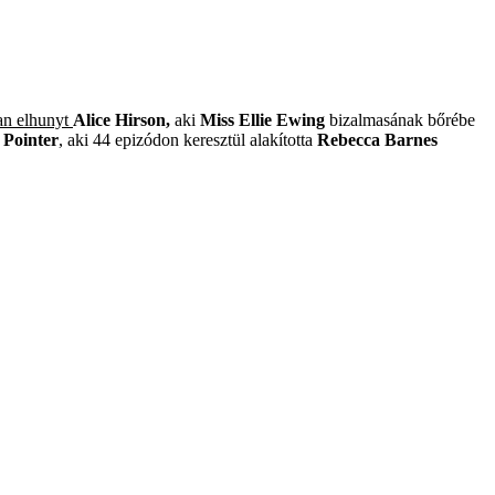
an elhunyt
Alice Hirson,
aki
Miss Ellie Ewing
bizalmasának bőrébe
a Pointer
, aki 44 epizódon keresztül alakította
Rebecca Barnes