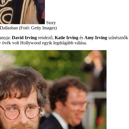
Story
a Dallasban (Fotó: Getty Images)
sanyja:
David Irving
rendező,
Katie Irving
és
Amy Irving
színésznők
y övék volt Hollywood egyik legdrágább válása.