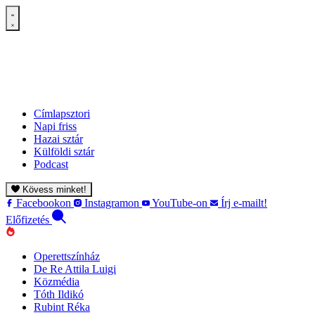
Címlapsztori
Napi friss
Hazai sztár
Külföldi sztár
Podcast
Kövess minket!
Facebookon
Instagramon
YouTube-on
Írj e-mailt!
Előfizetés
Operettszínház
De Re Attila Luigi
Közmédia
Tóth Ildikó
Rubint Réka