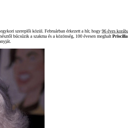
egykori szereplői közül. Februárban érkezett a hír, hogy
96 éves koráb
zínésztől búcsúzik a szakma és a közönség, 100 évesen meghalt
Priscill
yját. ​