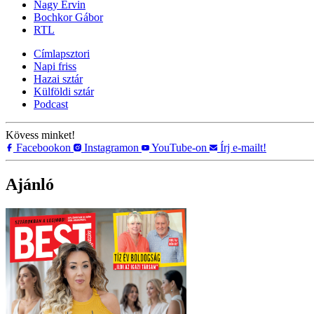
Nagy Ervin
Bochkor Gábor
RTL
Címlapsztori
Napi friss
Hazai sztár
Külföldi sztár
Podcast
Kövess minket!
Facebookon
Instagramon
YouTube-on
Írj e-mailt!
Ajánló