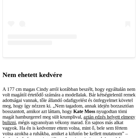
Nem ehetett kedvére
A 177 cm magas Cindy arról korábban beszélt, hogy egyáltalán nem
volt magától értetődő számára a modell­alak. Bár kétségtelenül remek
adottságai vannak, tőle állandó odafigyelést és önfegyelmet követel
meg, hogy így nézzen ki. „Nem tagadom, annak idején borzasztóan
bosszantott, amikor azt láttam, hogy
Kate Moss
nyugodtan tömi
magát hamburgerrel meg sült krumplival,
aztán edzés helyett elmegy
bulizni
, mégis ugyanolyan vékony marad. Én sajnos más alkat
vagyok. Ha én is kedvemre ettem volna, mint ő, bele sem fértem
volna azokba a ruhákba, amiket a kifutón be kellett mutatnom” –