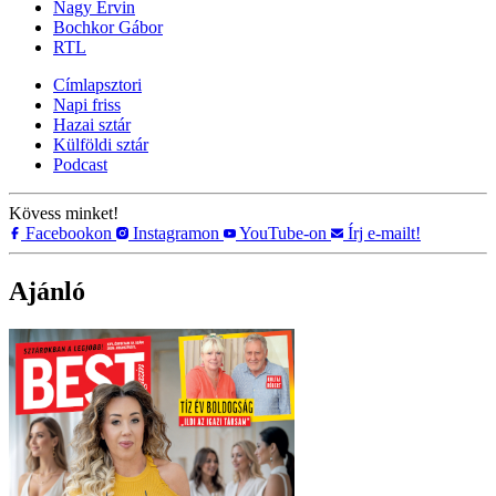
Nagy Ervin
Bochkor Gábor
RTL
Címlapsztori
Napi friss
Hazai sztár
Külföldi sztár
Podcast
Kövess minket!
Facebookon
Instagramon
YouTube-on
Írj e-mailt!
Ajánló