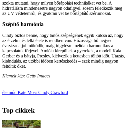
szokta mutatni, hogy milyen bőrápolási technikákat vet be. A
hidratálásra mindenesetre nagyon odafigyel, sosem feledkezik meg
az UV-védelemről, és gyakran vet be bőrtápláló szérumokat.
Szépítő harmónia
Cindy biztos benne, hogy tartós szépségének egyik kulcsa az, hogy
az érzelmi és lelki élete is rendben van. Házassága bő negyed
évszázada jól működik, máig irigylésre méltóan harmonikus a
kapcsolatuk férjével. Amióta kirepültek a gyerekek, a modell Kaia
Gerber és a bátyja, Presley, kiélvezik a kettesben töltött időt. Utazás,
kirándulás, az utóbbi időben kertészkedés – ezek mindig nagyon
feltöltik őket.
Kiemelt kép: Getty Images
életmód
Kate Moss
Cindy Crawford
Top cikkek