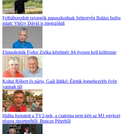
Felháborodott rajongók panaszkodnak Sebestyén Balázs bulija
miatt: Vitézy Dávid is megszólalt
Elutasították Fodor Zsóka kérelmét: 84 évesen kell költöznie
Koltai Róbert és párja, Gaál Ildikó: Életük legnehezebb évén
vannak túl
Hiába forgatott a TV2-nek, a csatorna nem kért az M1 egykori
részeg riporteréből, Bencze Péterből