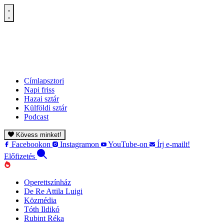
Címlapsztori
Napi friss
Hazai sztár
Külföldi sztár
Podcast
Kövess minket!
Facebookon
Instagramon
YouTube-on
Írj e-mailt!
Előfizetés
Operettszínház
De Re Attila Luigi
Közmédia
Tóth Ildikó
Rubint Réka