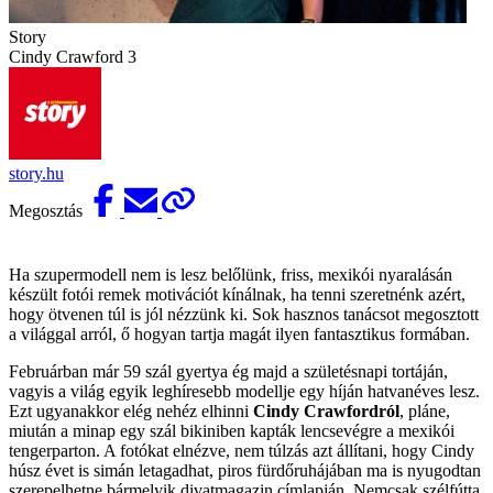
Story
Cindy Crawford 3
story.hu
Megosztás
Ha szupermodell nem is lesz belőlünk, friss, mexikói nyaralásán
készült fotói remek motivációt kínálnak, ha tenni szeretnénk azért,
hogy ötvenen túl is jól nézzünk ki. Sok hasznos tanácsot megosztott
a világgal arról, ő hogyan tartja magát ilyen fantasztikus formában.
Februárban már 59 szál gyertya ég majd a születésnapi tortáján,
vagyis a világ egyik leghíresebb modellje egy híján hatvanéves lesz.
Ezt ugyanakkor elég nehéz elhinni
Cindy Crawfordról
, pláne,
miután a minap egy szál bikiniben kapták lencsevégre a mexikói
tengerparton. A fotókat elnézve, nem túlzás azt állítani, hogy Cindy
húsz évet is simán letagadhat, piros fürdőruhájában ma is nyugodtan
szerepelhetne bármelyik divatmagazin címlapján. Nemcsak szélfútta,