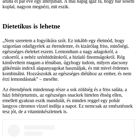
árulta el pár éve egy interjúban. A mai napig igaz rá, hogy bár sosem
koplal, nagyon megnézi, mit eszik.
Dietetikus is lehetne
„Nem szeretem a fogyókúra szót. Ez inkább egy életmód, hogy
szigorúan odafigyelek az étrendemre, és kizárólag friss, minőségi,
egészséges ételeket eszem. Lemondtam a nagy adagokról, a
cukorról, a nehéz szénhidrátokról, a hizlaló finomságokról. Rég
kiműveltem magam a témában, úgyhogy tudom, milyen alacsony
glikémiás indexű alapanyagokat használjak, és mit mivel érdemes
kombinálni. Hozzászokik az egészséges diétához az ember, és nem
érzi lemondásnak” – mesélte.
Az étrendjének mindennap része a sok zöldség és a friss saláta, a
házi fehérjeturmix, az egészséges snackek­ hirtelen éhség ellen,
emellett gyakran eszik mandulát, és minden reggel egy pohár
langyos citromos vízzel indítja a napot. Ez nemcsak az emésztésnek
tesz jót, de a vitaminkészletnek is.