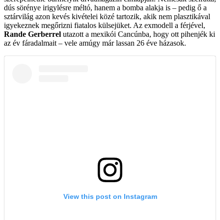
dús sörénye irigylésre méltó, hanem a bomba alakja is – pedig ő a
sztárvilág azon kevés kivételei közé tartozik, akik nem plasztikával
igyekeznek megőrizni fiatalos külsejüket. Az exmodell a férjével,
Rande Gerberrel
utazott a mexikói Cancúnba, hogy ott pihenjék ki
az év fáradalmait – vele amúgy már lassan 26 éve házasok.