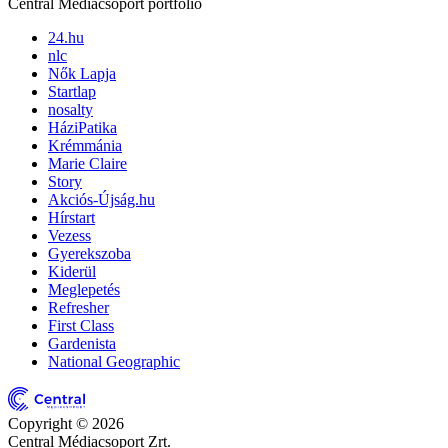
Central Médiacsoport portfólió
24.hu
nlc
Nők Lapja
Startlap
nosalty
HáziPatika
Krémmánia
Marie Claire
Story
Akciós-Újság.hu
Hírstart
Vezess
Gyerekszoba
Kiderül
Meglepetés
Refresher
First Class
Gardenista
National Geographic
Copyright © 2026
Central Médiacsoport Zrt.