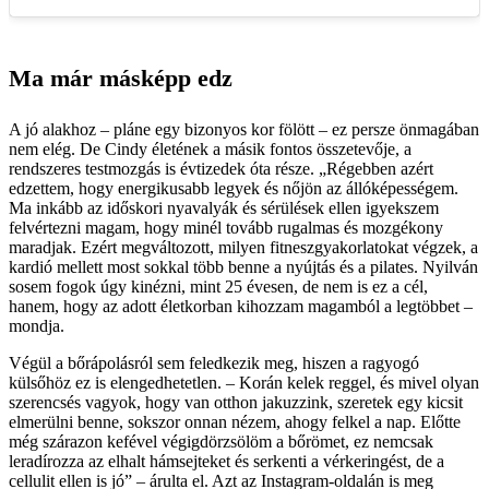
Ma már másképp edz
A jó alakhoz – pláne egy bizonyos kor fölött – ez persze önmagában
nem elég. De Cindy életének a másik fontos összetevője, a
rendszeres testmozgás is évtizedek óta része. „Régebben azért
edzettem, hogy energikusabb legyek és nőjön az állóképességem.
Ma inkább az időskori nyavalyák és sérülések ellen igyekszem
felvértezni magam, hogy minél tovább rugalmas és mozgékony
maradjak. Ezért megváltozott, milyen fitneszgyakorlatokat végzek, a
kardió mellett most sokkal több benne a nyújtás és a pilates. Nyilván
sosem fogok úgy kinézni, mint 25 évesen, de nem is ez a cél,
hanem, hogy az adott életkorban kihozzam magamból a legtöbbet –
mondja.
Végül a bőrápolásról sem feledkezik meg, hiszen a ragyogó
külsőhöz ez is elengedhetetlen. – Korán kelek reggel, és mivel olyan
szerencsés vagyok, hogy van otthon jakuzzink, szeretek egy kicsit
elmerülni benne, sokszor onnan nézem, ahogy felkel a nap. Előtte
még szárazon kefével végigdörzsölöm a bőrömet, ez nemcsak
leradírozza az elhalt hámsejteket és serkenti a vérkeringést, de a
cellulit ellen is jó” – árulta el. Azt az Instagram-oldalán is meg