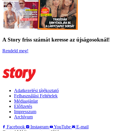
A Story friss számát keresse az újságosoknál!
Rendeld meg!
Adatkezelési tájékoztató
Felhasználási Feltételek
Médiaajánlat
Előfizetés
Impresszum
Archívum
Facebook
Instagram
YouTube
E-mail