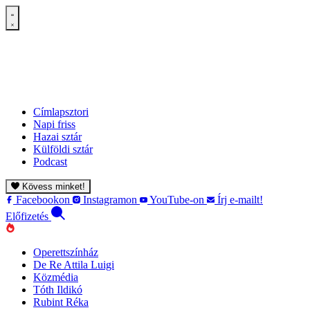
Címlapsztori
Napi friss
Hazai sztár
Külföldi sztár
Podcast
Kövess minket!
Facebookon
Instagramon
YouTube-on
Írj e-mailt!
Előfizetés
Operettszínház
De Re Attila Luigi
Közmédia
Tóth Ildikó
Rubint Réka