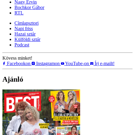
Nagy Ervin
Bochkor Gábor
RTL
Címlapsztori
Napi friss
Hazai sztár
Külföldi sztár
Podcast
Kövess minket!
Facebookon
Instagramon
YouTube-on
Írj e-mailt!
Ajánló