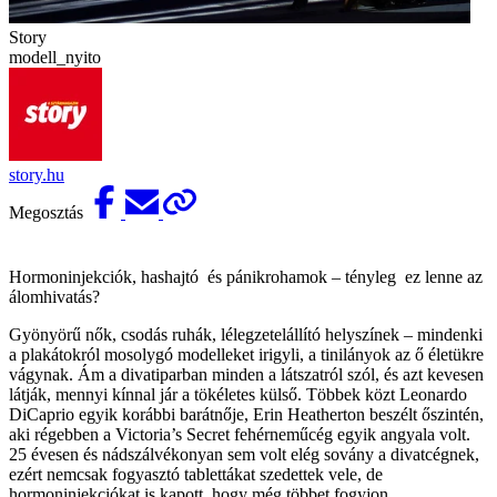
Story
modell_nyito
story.hu
Megosztás
Hormoninjekciók, hashajtó és pánikrohamok – tényleg ez lenne az
álomhivatás?
Gyönyörű nők, csodás ruhák, lélegzetel­állító helyszínek – mindenki
a plakátokról mosolygó modelleket irigyli, a tinilányok az ő életükre
vágynak. Ám a divatiparban minden a látszatról szól, és azt kevesen
látják, mennyi kínnal jár a tökéletes külső. Többek közt Leonardo
DiCaprio egyik korábbi barátnője, Erin Heatherton beszélt őszintén,
aki régebben a Victoria’s Secret fehérne­műcég egyik angyala volt.
25 évesen és nádszálvé­konyan sem volt elég so­vány a divatcégnek,
ezért nemcsak fogyasztó tab­lettákat szedettek vele, de
hormoninjekciókat is kapott, hogy még többet fogy­jon.