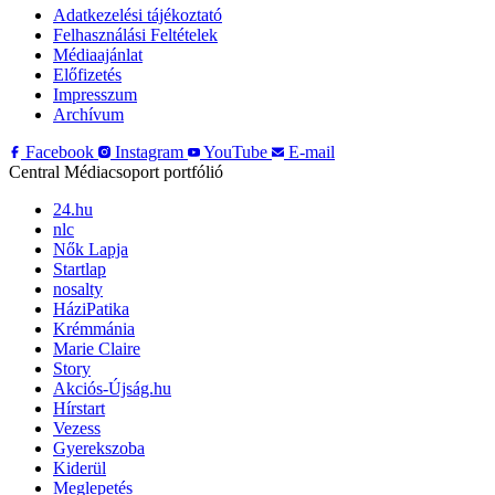
Adatkezelési tájékoztató
Felhasználási Feltételek
Médiaajánlat
Előfizetés
Impresszum
Archívum
Facebook
Instagram
YouTube
E-mail
Central Médiacsoport portfólió
24.hu
nlc
Nők Lapja
Startlap
nosalty
HáziPatika
Krémmánia
Marie Claire
Story
Akciós-Újság.hu
Hírstart
Vezess
Gyerekszoba
Kiderül
Meglepetés