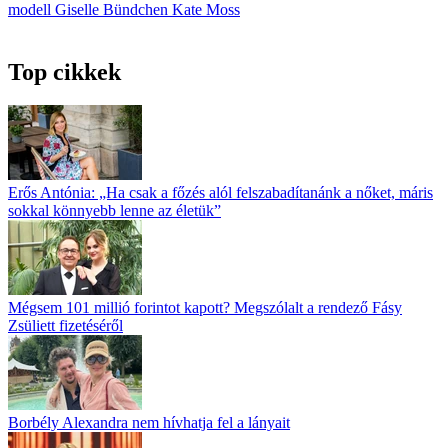
modell
Giselle Bündchen
Kate Moss
Top cikkek
Erős Antónia: „Ha csak a főzés alól fel­szabadítanánk a nőket, máris
sokkal könnyebb lenne az életük”
Mégsem 101 millió forintot kapott? Megszólalt a rendező Fásy
Zsüliett fizetéséről
Borbély Alexandra nem hívhatja fel a lányait