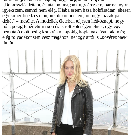
„Depressziós lettem, és utáltam magam, úgy éreztem, bármennyire
igyekszem, sem­mi nem elég. Hiába estem haza holtfáradtan, éhesen
egy kime­rítő edzés után, inkább nem et­tem, nehogy hízzak pár
dekát” – mesélte. A modellek életében teljesen hétköznapi, hogy
hóna­pokig fehérjeturmixon és párolt zöldségen élnek, egy-egy
bemu­tató előtt pedig konkrétan na­pokig koplalnak. Van, aki még
elég folyadékot sem vesz magá­hoz, nehogy attól is „kövérebb­nek”
tűnjön.