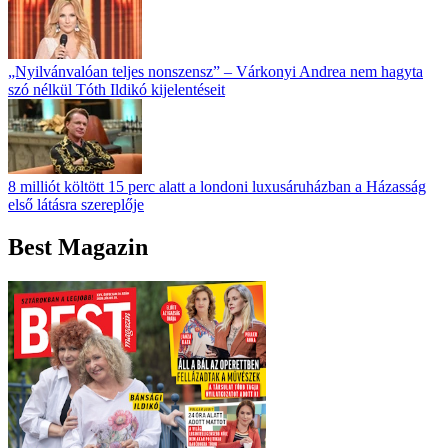
„Nyilvánvalóan teljes nonszensz” – Várkonyi Andrea nem hagyta
szó nélkül Tóth Ildikó kijelentéseit
8 milliót költött 15 perc alatt a londoni luxusáruházban a Házasság
első látásra szereplője
Best Magazin