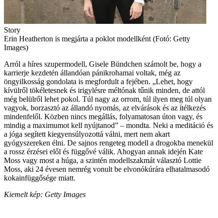
Story
Erin Heatherton is megjárta a poklot modellként (Fotó: Getty
Images)
Arról a híres szupermodell, Gisele Bündchen számolt be, hogy a
karrierje kezdetén ál­landóan pánikrohamai voltak, még az
öngyilkosság gondolata is megfordult a fejében. „Lehet, hogy
kívülről tökéletesnek és irigylésre méltónak tűnik min­den, de attól
még belülről le­het pokol. Túl nagy az orrom, túl ilyen meg túl olyan
vagyok, borzasztó az állandó nyomás, az elvárások és az ítélkezés
min­denfelől. Közben nincs megál­lás, folyamatosan úton vagy, és
mindig a maximumot kell nyúj­tanod” – mondta. Neki a medi­táció és
a jóga segített kiegyen­súlyozottá válni, mert nem akart
gyógyszereken élni. De sajnos rengeteg modell a drogokba me­nekül
a rossz érzései elől és füg­gővé válik. Ahogyan annak ide­jén Kate
Moss vagy most a húga, a szintén modellszakmát válasz­tó Lottie
Moss, aki 24 évesen nemrég vonult be elvonókúrára elhatalmasodó
kokainfüggősége miatt.
Kiemelt kép: Getty Images