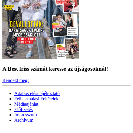
A Best friss számát keresse az újságosoknál!
Rendeld meg!
Adatkezelési tájékoztató
Felhasználási Feltételek
Médiaajánlat
Előfizetés
Impresszum
Archívum