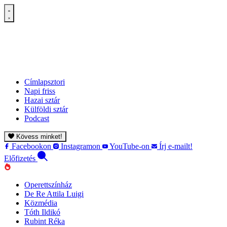
Címlapsztori
Napi friss
Hazai sztár
Külföldi sztár
Podcast
Kövess minket!
Facebookon
Instagramon
YouTube-on
Írj e-mailt!
Előfizetés
Operettszínház
De Re Attila Luigi
Közmédia
Tóth Ildikó
Rubint Réka