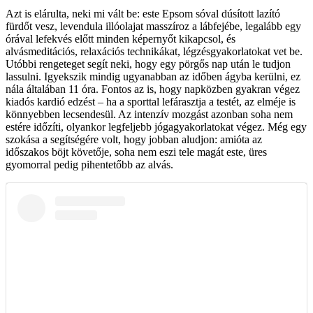
Azt is elárulta, neki mi vált be: este Epsom sóval dúsított lazító
fürdőt vesz, levendula illóolajat masszíroz a lábfejébe, legalább egy
órával lefekvés előtt minden képernyőt kikapcsol, és
alvásmeditációs, relaxációs technikákat, légzésgyakorlatokat vet be.
Utóbbi rengeteget segít neki, hogy egy pörgős nap után le tudjon
lassulni. Igyekszik mindig ugyanabban az időben ágyba kerülni, ez
nála általában 11 óra. Fontos az is, hogy napközben gyakran végez
kiadós kardió edzést – ha a sporttal lefárasztja a testét, az elméje is
könnyebben lecsendesül. Az intenzív mozgást azonban soha nem
estére időzíti, olyankor legfeljebb jógagyakorlatokat végez. Még egy
szokása a segítségére volt, hogy jobban aludjon: amióta az
időszakos böjt követője, soha nem eszi tele magát este, üres
gyomorral pedig pihentetőbb az alvás.