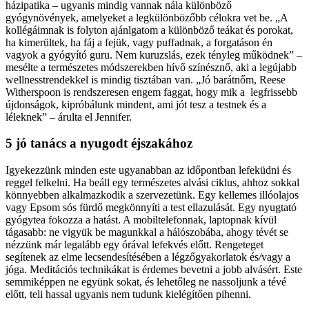
házipatika – ugyanis mindig vannak nála különböző
gyógynövények, amelyeket a legkülönbözőbb célokra vet be. „A
kollégáimnak is folyton ajánlgatom a különböző teákat és porokat,
ha kimerültek, ha fáj a fejük, vagy puffadnak, a forgatáson én
vagyok a gyógyító guru. Nem kuruzslás, ezek tényleg működnek” –
mesélte a természetes módszerekben hívő színésznő, aki a legújabb
wellness­trendekkel is mindig tisztában van. „Jó barátnőm, Reese
Witherspoon is rendszeresen engem faggat, hogy mik a legfrissebb
újdonságok, kipróbálunk mindent, ami jót tesz a testnek és a
léleknek” – árulta el Jennifer.
5 jó tanács a nyugodt éjszakához
Igyekezzünk minden este ugyanabban az időpontban lefeküdni és
reggel felkelni. Ha beáll egy természetes alvási ciklus, ahhoz sokkal
könnyebben alkalmazkodik a szervezetünk. Egy kellemes illóolajos
vagy Epsom sós fürdő megkönnyíti a test ellazulását. Egy nyugtató
gyógytea fokozza a hatást. A mobiltelefonnak, laptopnak kívül
tágasabb: ne vigyük be magunkkal a hálószobába, ahogy tévét se
nézzünk már legalább egy órával lefekvés előtt. Rengeteget
segítenek az elme lecsendesítésében a légzőgyakorlatok és/vagy a
jóga. Meditációs technikákat is érdemes bevetni a jobb alvásért. Este
semmiképpen ne együnk sokat, és lehetőleg ne nassoljunk a tévé
előtt, teli hassal ugyanis nem tudunk kielégítően pihenni.