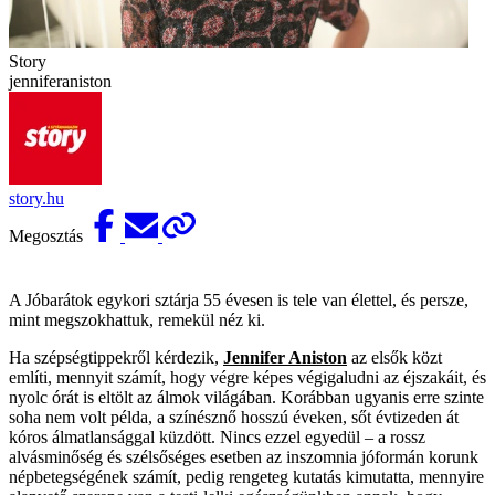
Story
jenniferaniston
story.hu
Megosztás
A Jóbarátok egykori sztárja 55 évesen is tele van élettel, és persze,
mint megszokhattuk, remekül néz ki.
Ha szépségtippekről kérdezik,
Jennifer Aniston
az elsők közt
említi, mennyit számít, hogy végre képes végigaludni az éjszakáit, és
nyolc órát is eltölt az álmok világában. Korábban ugyanis erre szinte
soha nem volt példa, a színésznő hosszú éveken, sőt évtizeden át
kóros álmatlansággal küzdött. Nincs ezzel egyedül – a rossz
alvásminőség és szélsőséges esetben az inszomnia jóformán korunk
népbetegségének számít, pedig rengeteg kutatás kimutatta, mennyire