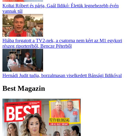
Koltai Róbert és párja, Gaál Ildikó: Életük legnehezebb évén
vannak túl
Hiába forgatott a TV2-nek, a csatorna nem kért az M1 egykori
részeg riporteréből, Bencze Péterből
Hernádi Judit tudja, borzalmasan viselkedett Bánsági Ildikóval
Best Magazin