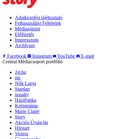
Adatkezelési tájékoztató
Felhasználási Feltételek
Médiaajánlat
Előfizetés
Impresszum
Archívum
Facebook
Instagram
YouTube
E-mail
Central Médiacsoport portfólió
24.hu
nlc
Nők Lapja
Startlap
nosalty
HáziPatika
Krémmánia
Marie Claire
Story
Akciós-Újság.hu
Hírstart
Vezess