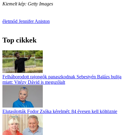
Kiemelt kép: Getty Images
életmód
Jennifer Aniston
Top cikkek
Felháborodott rajongók panaszkodnak Sebestyén Balázs bulija
miatt: Vitézy Dávid is megszólalt
Elutasították Fodor Zsóka kérelmét: 84 évesen kell költöznie