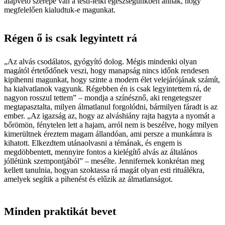
alapvető szerepe van a testi-lelki egészségünkben annak, hogy
megfelelően kialudtuk-e magunkat.
Régen ő is csak legyintett rá
„Az alvás csodálatos, gyógyító dolog. Mégis mindenki olyan
magától értetődőnek veszi, hogy manapság nincs időnk rendesen
kipihenni magunkat, hogy szinte a modern élet velejárójának számít,
ha kialvatlanok vagyunk. Régebben én is csak legyintettem rá, de
nagyon rosszul tettem” – mondja a színésznő, aki rengetegszer
megtapasztalta, milyen álmatlanul forgolódni, bármilyen fáradt is az
ember. „Az igazság az, hogy az alváshiány rajta hagyta a nyomát a
bőrömön, fénytelen lett a hajam, arról nem is beszélve, hogy milyen
kimerültnek éreztem magam állandóan, ami persze a munkámra is
kihatott. Elkezdtem utánaolvasni a témának, és engem is
megdöbbentett, mennyire fontos a kielégítő alvás az általános
jóllétünk szempontjából” – mesélte. Jennifernek konkrétan meg
kellett tanulnia, hogyan szoktassa rá magát olyan esti rituálékra,
amelyek segítik a pihenést és elűzik az álmatlanságot.
Minden praktikát bevet