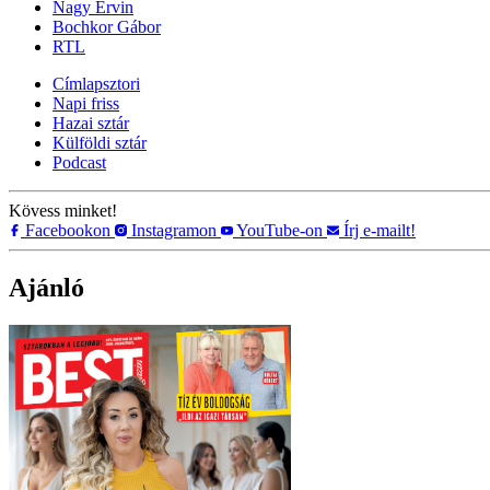
Nagy Ervin
Bochkor Gábor
RTL
Címlapsztori
Napi friss
Hazai sztár
Külföldi sztár
Podcast
Kövess minket!
Facebookon
Instagramon
YouTube-on
Írj e-mailt!
Ajánló