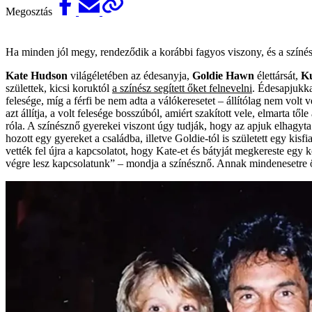
Megosztás
Ha minden jól megy, rendeződik a korábbi fagyos viszony, és a színészn
Kate Hudson
világéletében az édesanyja,
Goldie Hawn
élettársát,
Ku
születtek, kicsi koruktól
a színész segített őket felnevelni
. Édesapjukk
felesége, míg a férfi be nem adta a válókeresetet – állítólag nem volt
azt állítja, a volt felesége bosszúból, amiért szakított vele, elmarta 
róla. A színésznő gyerekei viszont úgy tudják, hogy az apjuk elhagyta 
hozott egy gyereket a családba, illetve Goldie-tól is született egy k
vették fel újra a kapcsolatot, hogy Kate-­et és bátyját megkereste eg
végre lesz kapcsolatunk” – mondja a színésznő. Annak mindenesetre 