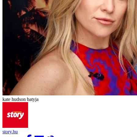
kate hudson batyja
story.hu