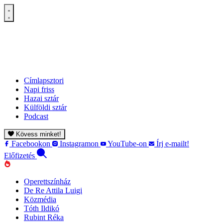
Címlapsztori
Napi friss
Hazai sztár
Külföldi sztár
Podcast
Kövess minket!
Facebookon
Instagramon
YouTube-on
Írj e-mailt!
Előfizetés
Operettszínház
De Re Attila Luigi
Közmédia
Tóth Ildikó
Rubint Réka