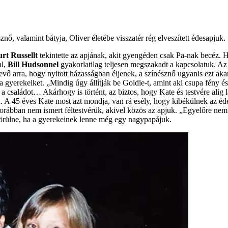
ő, valamint bátyja, Oliver életébe visszatér rég elveszített édesapjuk.
rt Russellt
tekintette az apjának, akit gyengéden csak Pa-nak becéz. H
al,
Bill Hudsonnel
gyakorlatilag teljesen megszakadt a kapcsolatuk. Az
 vevő arra, hogy nyitott házasságban éljenek, a színésznő ugyanis ezt ak
tőle a gyerekeiket. „Mindig úgy állítják be Goldie-t, amint aki csupa fén
a családot… Akárhogy is történt, az biztos, hogy Kate és testvére alig lá
isfia. A 45 éves Kate most azt mondja, van rá esély, hogy kibékülnek az
y korábban nem ismert féltestvérük, akivel közös az apjuk. „Egyelőre ne
örülne, ha a gyerekeinek lenne még egy nagypapájuk.