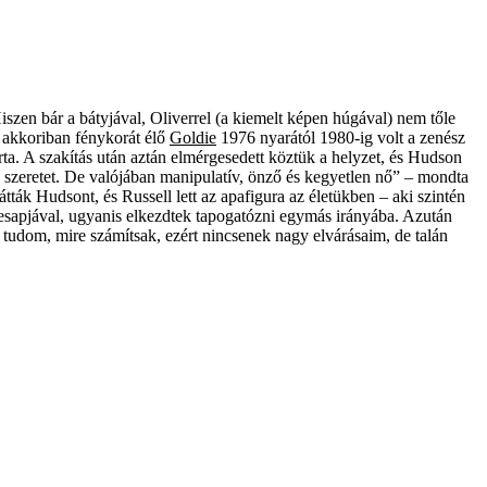
iszen bár a bátyjával, Oliverrel (a kiemelt képen húgával) nem tőle
 akkoriban fénykorát élő
Goldie­
1976 nyarától 1980-ig volt a zenész
arta. A szakítás után aztán elmérgesedett köztük a helyzet, és Hudson
y és szeretet. De valójában manipulatív, önző és kegyetlen nő” – mondta
tták Hudsont, és Russell lett az apafigura az életükben – aki szintén
 édesapjával, ugyanis elkezdtek tapogatózni egymás irányába. Azután
m tudom, mire számítsak, ezért nincsenek nagy elvárásaim, de talán