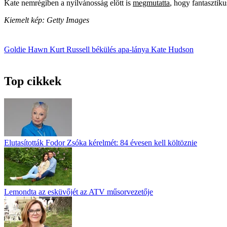
Kate nemrégiben a nyilvánosság előtt is
megmutatta
, hogy fantasztik
Kiemelt kép: Getty Images
Goldie Hawn
Kurt Russell
békülés
apa-lánya
Kate Hudson
Top cikkek
Elutasították Fodor Zsóka kérelmét: 84 évesen kell költöznie
Lemondta az esküvőjét az ATV műsorvezetője