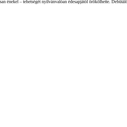
usan énekel – tehetségét nyilvánvalóan édesapjától örökölhette. Debütá