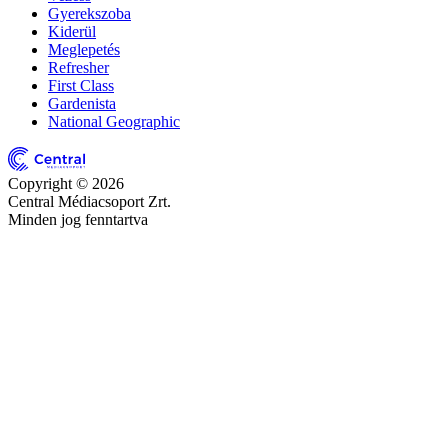
Gyerekszoba
Kiderül
Meglepetés
Refresher
First Class
Gardenista
National Geographic
Copyright © 2026
Central Médiacsoport Zrt.
Minden jog fenntartva