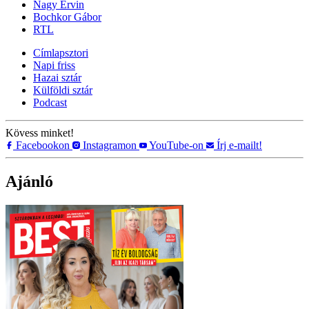
Nagy Ervin
Bochkor Gábor
RTL
Címlapsztori
Napi friss
Hazai sztár
Külföldi sztár
Podcast
Kövess minket!
Facebookon
Instagramon
YouTube-on
Írj e-mailt!
Ajánló