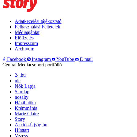
Adatkezelési tájékoztató
Felhasználási Feltételek
Médiaajánlat
Előfizetés
Impresszum
Archívum
Facebook
Instagram
YouTube
E-mail
Central Médiacsoport portfólió
24.hu
nlc
Nők Lapja
Startlap
nosalty
HáziPatika
Krémmánia
Marie Claire
Story
Akciós-Újság.hu
Hírstart
Vezess