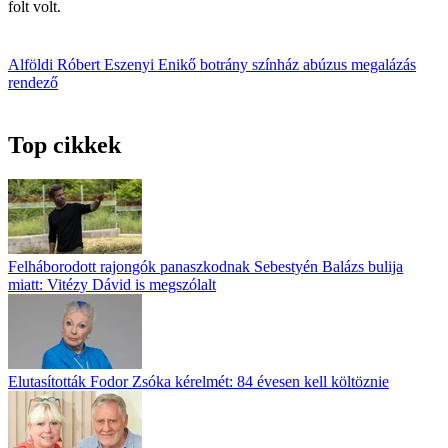
folt volt.
Alföldi Róbert
Eszenyi Enikő
botrány
színház
abúzus
megalázás
rendező
Top cikkek
Felháborodott rajongók panaszkodnak Sebestyén Balázs bulija
miatt: Vitézy Dávid is megszólalt
Elutasították Fodor Zsóka kérelmét: 84 évesen kell költöznie