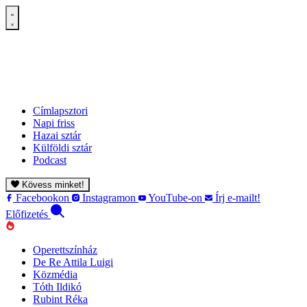
Címlapsztori
Napi friss
Hazai sztár
Külföldi sztár
Podcast
Kövess minket!
Facebookon
Instagramon
YouTube-on
Írj e-mailt!
Előfizetés
Operettszínház
De Re Attila Luigi
Közmédia
Tóth Ildikó
Rubint Réka