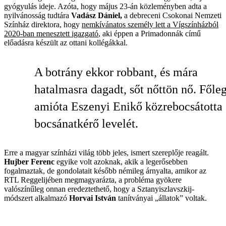
gyógyulás ideje. Azóta, hogy május 23-án közleményben adta a
nyilvánosság tudtára
Vadász
Dániel,
a debreceni Csokonai Nemzeti
Színház direktora, hogy
nemkívánatos személy lett a Vígszínházból
2020-ban menesztett igazgató
, aki éppen a Primadonnák című
előadásra készült az ottani kollégákkal.
A botrány ekkor robbant, és mára
hatalmasra dagadt, sőt nőttön nő. Főleg
amióta Eszenyi Enikő közrebocsátotta
bocsánatkérő levelét.
Erre a magyar színházi világ több jeles, ismert szereplője reagált.
Hujber
Ferenc
egyike volt azoknak, akik a legerősebben
fogalmaztak, de gondolatait később némileg árnyalta, amikor az
RTL Reggelijében megmagyarázta, a probléma gyökere
valószínűleg onnan eredeztethető, hogy a Sztanyiszlavszkij-
módszert alkalmazó
Horvai
István
tanítványai „állatok” voltak.