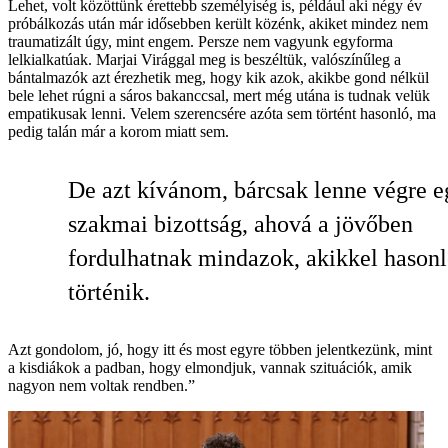
Lehet, volt közöttünk érettebb személyiség is, például aki négy év
próbálkozás után már idősebben került közénk, akiket mindez nem
traumatizált úgy, mint engem. Persze nem vagyunk egyforma
lelkialkatúak. Marjai Virággal meg is beszéltük, valószínűleg a
bántalmazók azt érezhetik meg, hogy kik azok, akikbe gond nélkül
bele lehet rúgni a sáros bakanccsal, mert még utána is tudnak velük
empatikusak lenni. Velem szerencsére azóta sem történt hasonló, ma
pedig talán már a korom miatt sem.
De azt kívánom, bárcsak lenne végre e
szakmai bizottság, ahová a jövőben
fordulhatnak mindazok, akikkel hason
történik.
Azt gondolom, jó, hogy itt és most egyre többen jelentkezünk, mint
a kisdiákok a padban, hogy elmondjuk, vannak szituációk, amik
nagyon nem voltak rendben.”