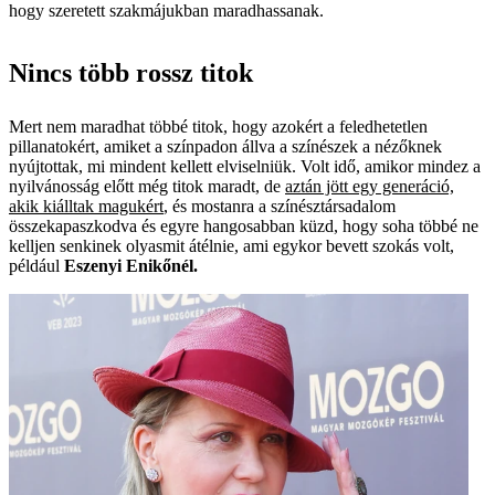
hogy szeretett szakmájukban maradhassanak.
Nincs több rossz titok
Mert nem maradhat többé titok, hogy azokért a feledhetetlen
pillanatokért, amiket a színpadon állva a színészek a nézőknek
nyújtottak, mi mindent kellett elviselniük. Volt idő, amikor mindez a
nyilvánosság előtt még titok maradt, de
aztán jött egy generáció,
akik kiálltak magukért
, és mostanra a színésztársadalom
összekapaszkodva és egyre hangosabban küzd, hogy soha többé ne
kelljen senkinek olyasmit átélnie, ami egykor bevett szokás volt,
például
Eszenyi
Enikőnél.