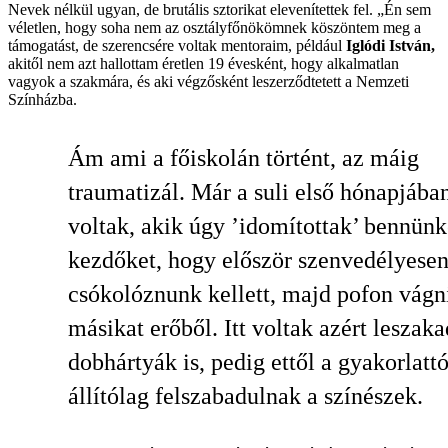
Nevek nélkül ugyan, de brutális sztorikat elevenítettek fel. „Én sem
véletlen, hogy soha nem az osztályfőnökömnek köszöntem meg a
támogatást, de szerencsére voltak mentoraim, például
Iglódi
István,
akitől nem azt hallottam éretlen 19 évesként, hogy alkalmatlan
vagyok a szakmára, és aki végzősként leszerződtetett a Nemzeti
Színházba.
Ám ami a főiskolán történt, az máig
traumatizál. Már a suli első hónapjába
voltak, akik úgy ’idomítottak’ bennünk
kezdőket, hogy először szenvedélyese
csókolóznunk kellett, majd pofon vágn
másikat erőből. Itt voltak azért leszaka
dobhártyák is, pedig ettől a gyakorlattó
állítólag felszabadulnak a színészek.