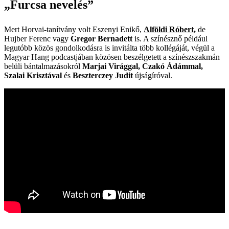
„Furcsa nevelés”
Mert Horvai-tanítvány volt Eszenyi Enikő,
Alföldi Róbert
,
de
Hujber Ferenc vagy
Gregor
Bernadett
is. A színésznő például
legutóbb közös gondolkodásra is invitálta több kollégáját, végül a
Magyar Hang podcastjában közösen beszélgetett a színészszakmán
belüli bántalmazásokról
Marjai
Virággal,
Czakó
Ádámmal,
Szalai
Krisztával
és
Beszterczey
Judit
újságíróval.