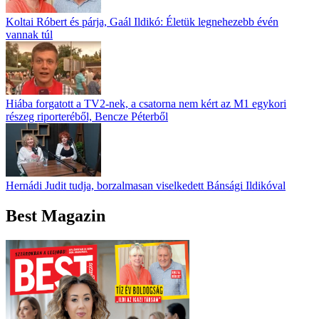
Koltai Róbert és párja, Gaál Ildikó: Életük legnehezebb évén
vannak túl
Hiába forgatott a TV2-nek, a csatorna nem kért az M1 egykori
részeg riporteréből, Bencze Péterből
Hernádi Judit tudja, borzalmasan viselkedett Bánsági Ildikóval
Best Magazin