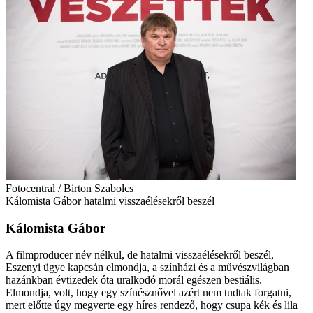
Fotocentral / Birton Szabolcs
Kálomista Gábor hatalmi visszaélésekről beszél
Kálomista Gábor
A filmproducer név nélkül, de hatalmi visszaélésekről beszél,
Eszenyi ügye kapcsán elmondja, a színházi és a művészvilágban
hazánkban évtizedek óta uralkodó morál egészen bestiá­lis.
Elmondja, volt, hogy egy színésznővel azért nem tudtak forgatni,
mert előtte úgy megverte egy híres rendező, hogy csupa kék és lila