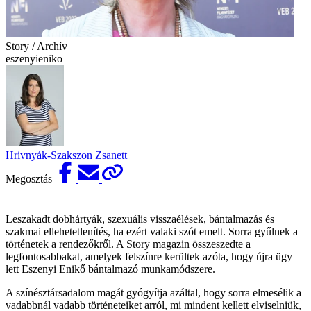
Story / Archív
eszenyieniko
Hrivnyák-Szakszon Zsanett
Megosztás
Leszakadt dobhártyák, szexuális visszaélések, bántalmazás és
szakmai ellehetetlenítés, ha ezért valaki szót emelt. Sorra gyűlnek a
történetek a rendezőkről. A Story magazin összeszedte a
legfontosabbakat, amelyek felszínre kerültek azóta, hogy újra ügy
lett Eszenyi Enikő bántalmazó munkamódszere.
A színésztársadalom magát gyógyítja azáltal, hogy sorra elmesélik a
vadabbnál vadabb történeteiket arról, mi mindent kellett elviselniük,