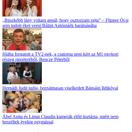
„Büszkébb lány voltam annál, hogy osztozzam rajta” – Flipper Öcsi
sem tudott éket verni Bálint Antóniáék barátságába
Hiába forgatott a TV2-nek, a csatorna nem kért az M1 egykori
részeg riporteréből, Bencze Péterből
Hernádi Judit tudja, borzalmasan viselkedett Bánsági Ildikóval
Ábel Anita és Liptai Claudia kamerák előtt tisztázta, miért nem
beszéltek évekig egymással