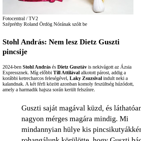
Fotocentral / TV2
Szépréthy Roland Ördög Nórának szólt be
Stohl András: Nem lesz Dietz Guszti
pincsije
2024-ben
Stohl András
és
Dietz Gusztáv
is nekivágott az Ázsia
Expressz­nek. Míg előbbi
Till Attilával
alkotott párost, addig a
korábbi ketrecharcos feleségével,
Laky Zsuzsival
indult neki a
kalandnak. A két férfi között azonban komoly feszültség húzódott,
amely a harmadik hajsza során került felszínre.
Guszti saját magával küzd, és láthatóa
nagyon mérges magára mindig. Mi
mindannyian hülye kis pincsikutyákké
rohangálunk körülötte, hogy Guszti bác