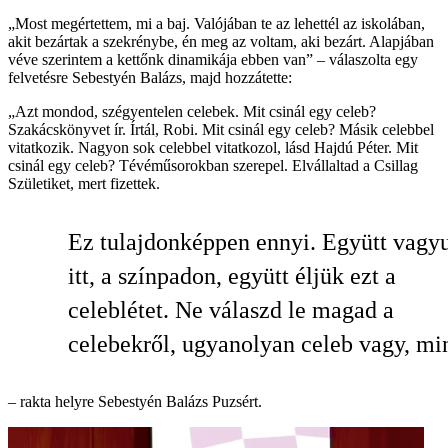
„Most megértettem, mi a baj. Valójában te az lehettél az iskolában,
akit bezártak a szekrénybe, én meg az voltam, aki bezárt. Alapjában
véve szerintem a kettőnk dinamikája ebben van” – válaszolta egy
felvetésre Sebestyén Balázs, majd hozzátette:
„Azt mondod, szégyentelen celebek. Mit csinál egy celeb?
Szakácskönyvet ír. Írtál, Robi. Mit csinál egy celeb? Másik celebbel
vitatkozik. Nagyon sok celebbel vitatkozol, lásd Hajdú Péter. Mit
csinál egy celeb? Tévéműsorokban szerepel. Elvállaltad a Csillag
Születiket, mert fizettek.
Ez tulajdonképpen ennyi. Együtt vagy
itt, a színpadon, együtt éljük ezt a
celeblétet. Ne válaszd le magad a
celebekről, ugyanolyan celeb vagy, mi
– rakta helyre Sebestyén Balázs Puzsért.