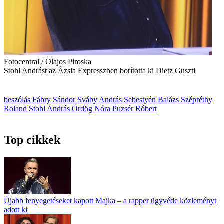
Fotocentral / Olajos Piroska
Stohl Andrást az Ázsia Expresszben borította ki Dietz Guszti
beszólás
Fábry Sándor
Sváby András
Sebestyén Balázs
Szépréthy
Roland
Stohl András
Ördög Nóra
Puzsér Róbert
Top cikkek
Újabb fenyegetéseket kapott Majka – a rapper ügyvéde közleményt
adott ki