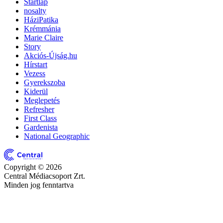
Startlap
nosalty
HáziPatika
Krémmánia
Marie Claire
Story
Akciós-Újság.hu
Hírstart
Vezess
Gyerekszoba
Kiderül
Meglepetés
Refresher
First Class
Gardenista
National Geographic
Copyright © 2026
Central Médiacsoport Zrt.
Minden jog fenntartva