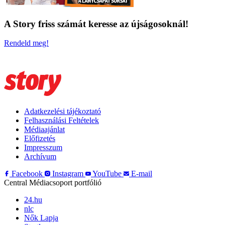
A Story friss számát keresse az újságosoknál!
Rendeld meg!
Adatkezelési tájékoztató
Felhasználási Feltételek
Médiaajánlat
Előfizetés
Impresszum
Archívum
Facebook
Instagram
YouTube
E-mail
Central Médiacsoport portfólió
24.hu
nlc
Nők Lapja