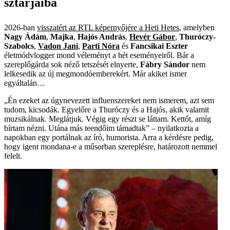
sztárjaiba
2026-ban
visszatért az RTL képernyőjére a Heti Hetes
, amelyben
Nagy Ádám
,
Majka
,
Hajós András
,
Hevér Gábor
,
Thuróczy­
Szabolcs
,
Vadon Jani
,
Parti Nóra
és
Fancsikai Eszter
életmódvlogger mond véleményt a hét eseményeiről. Bár a
szereplőgárda sok néző tetszését elnyerte,
Fábry Sándor
nem
lelkesedik az új megmondóemberekért. Már akiket ismer
egyáltalán…
„Én ezeket az úgynevezett influenszereket nem ismerem, azt sem
tudom, kicsodák. Egyelőre a Thuróczy és a Hajós, akik valamit
muzsikálnak. Meglátjuk. Végig egy részt se láttam. Kettőt, amíg
bírtam nézni. Utána más teendőim támadtak” – nyilatkozta a
napokban egy portálnak az író, humorista. Arra a kérdésre pedig,
hogy igent mondana-e a műsorban szereplésre, határozott nemmel
felelt.