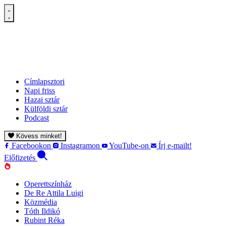
Címlapsztori
Napi friss
Hazai sztár
Külföldi sztár
Podcast
Kövess minket!
Facebookon
Instagramon
YouTube-on
Írj e-mailt!
Előfizetés
Operettszínház
De Re Attila Luigi
Közmédia
Tóth Ildikó
Rubint Réka