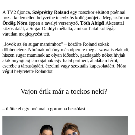
A TV2 újonca,
Szépréthy­ Roland
egy rosszkor elsütött poénnal
hozta kellemetlen helyzetbe televíziós kolléganőjét a Megasztárban.
Ördög Nóra
éppen a tavalyi versenyző,
Tóth Abigél
Akcenttal
közös dalát, a Sugar Daddyt méltatta, amikor fiatal kollégája
váratlan megjegyzést tett.
„Jövök az én sugar mamimhoz” – közölte Roland sokak
döbbenetére. Nórának néhány másodpercre még a szava is elakadt,
hiszen sugar maminak az olyan idősebb, gazdagabb nőket hívják,
akik anyagilag támogatnak egy fiatal partnert, általában férfit,
cserébe a társaságáért, érzelmi vagy szexuális kapcsolatáért. Nóra
végül helyretette Rolandot.
Vajon érik már a tockos neki?
– ütötte el egy poénnal a goromba beszólást.