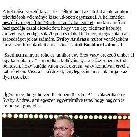
A két műsorvezető között fék nélkül ment az adok-kapok, amikor a
televíziósok véleménye kissé ütközött egymással. A
kellemetlen
beszólás a legutóbbi #Bochkor adásában sült el
, amikor a műsor
házigazdája azzal dicsekedett, hogy van egy oldtimer kabriója,
amivel igaz, eddig csak 20 perces utakat tett meg, mégis hatalmas
szabadságot jelent számára.
Sváby András
a műsor vendégeként
kicsit sem finomkodott a macsónak tartott
Bochkor Gáborral
.
„Szerintem annyira röhejes, amikor egy öreg vagy öregedő ember ül
egy kabrióban…” – mondta a kollégának, aki először nem is tudta
pontosan, hogy barátja vajon csak ugratja, vagy komolyan érvel a
kabrió ellen. Vissza is kérdezett, tényleg szánalmasnak tartja-e az
ilyen eseteket.
„Ígérd meg, hogy hetven felett nem ülsz bele!” – válaszolta erre
Sváby András, ami egészen egyértelművé tette, hogy nagyon is
komolyan gondolta.