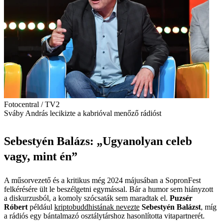
Fotocentral / TV2
Sváby András lecikizte a kabrióval menőző rádióst
Sebestyén Balázs: „Ugyanolyan celeb
vagy, mint én”
A műsorvezető és a kritikus még 2024 májusában a SopronFest
felkérésére ült le beszélgetni egymással. Bár a humor sem hiányzott
a diskurzusból, a komoly szócsaták sem maradtak el.
Puzsér
Róbert
például
kriptobuddhistának nevezte
Sebestyén Balázst
, míg
a rádiós egy bántalmazó osztálytárshoz hasonlította vitapartnerét.