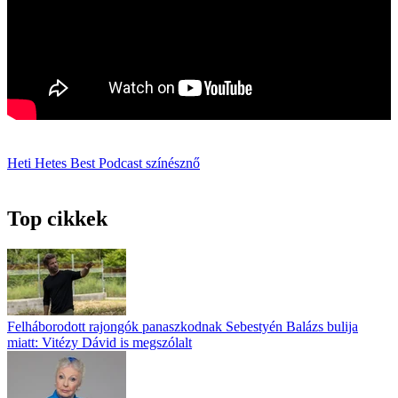
Heti Hetes
Best Podcast
színésznő
Top cikkek
Felháborodott rajongók panaszkodnak Sebestyén Balázs bulija
miatt: Vitézy Dávid is megszólalt