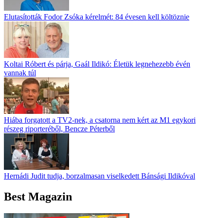
Elutasították Fodor Zsóka kérelmét: 84 évesen kell költöznie
Koltai Róbert és párja, Gaál Ildikó: Életük legnehezebb évén
vannak túl
Hiába forgatott a TV2-nek, a csatorna nem kért az M1 egykori
részeg riporteréből, Bencze Péterből
Hernádi Judit tudja, borzalmasan viselkedett Bánsági Ildikóval
Best Magazin