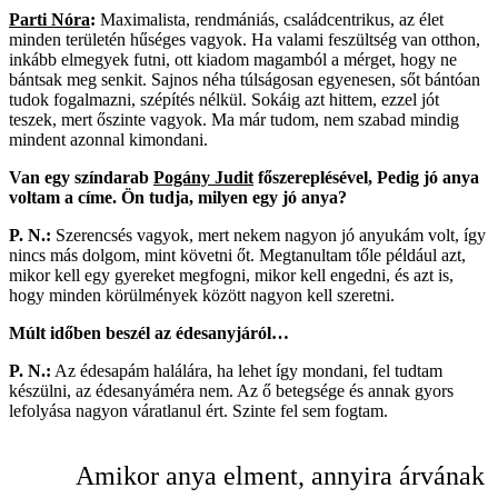
Parti Nóra
:
Maximalista, rendmániás, családcentrikus, az élet
minden területén hűséges vagyok. Ha valami feszültség van otthon,
inkább elmegyek futni, ott kiadom magamból a mérget, hogy ne
bántsak meg senkit. Sajnos néha túlságosan egyenesen, sőt bántóan
tudok fogalmazni, szépítés nélkül. Sokáig azt hittem, ezzel jót
teszek, mert őszinte vagyok. Ma már tudom, nem szabad mindig
mindent azonnal kimondani.
Van egy színdarab
Pogány Judit
főszereplésével, Pedig jó anya
voltam a címe. Ön tudja, milyen egy jó anya?
P. N.:
Szerencsés vagyok, mert nekem nagyon jó anyukám volt, így
nincs más dolgom, mint követni őt. Megtanultam tőle például azt,
mikor kell egy gyereket megfogni, mikor kell engedni, és azt is,
hogy minden körülmények között nagyon kell szeretni.
Múlt időben beszél az édesanyjáról…
P. N.:
Az édesapám halálára, ha lehet így mondani, fel tudtam
készülni, az édesanyáméra nem. Az ő betegsége és annak gyors
lefolyása nagyon váratlanul ért. Szinte fel sem fogtam.
Amikor anya elment, annyira árvának