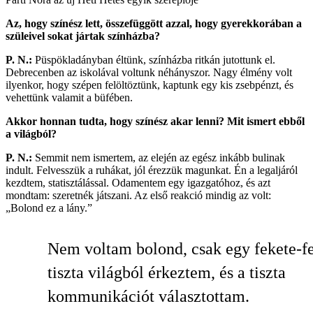
Az, hogy színész lett, összefüggött azzal, hogy gyerekkorában a
szüleivel sokat jártak színházba?
P. N.:
Püspökladányban éltünk, színházba ritkán jutottunk el.
Debrecenben az iskolával voltunk néhányszor. Nagy élmény volt
ilyenkor, hogy szépen felöltöztünk, kaptunk egy kis zsebpénzt, és
vehettünk valamit a büfében.
Akkor honnan tudta, hogy színész akar lenni? Mit ismert ebből
a világból?
P. N.:
Semmit nem ismertem, az elején az egész inkább bulinak
indult. Felvesszük a ruhákat, jól érezzük magunkat. Én a legaljáról
kezdtem, statisztálással. Odamentem egy igazgatóhoz, és azt
mondtam: szeretnék játszani. Az első reakció mindig az volt:
„Bolond ez a lány.”
Nem voltam bolond, csak egy fekete-fe
tiszta világból érkeztem, és a tiszta
kommunikációt választottam.