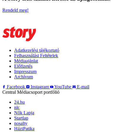
Rendeld meg!
Adatkezelési tájékoztató
Felhasználási Feltételek
Médiaajánlat
Előfizetés
Impresszum
Archívum
Facebook
Instagram
YouTube
E-mail
Central Médiacsoport portfólió
24.hu
nlc
Nők Lapja
Startlap
nosalty
HáziPatika