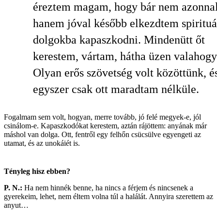
éreztem magam, hogy bár nem azonnal
hanem jóval később elkezdtem spirituá
dolgokba kapaszkodni. Mindenütt őt
kerestem, vártam, hátha üzen valahogy
Olyan erős szövetség volt közöttünk, é
egyszer csak ott maradtam nélküle.
Fogalmam sem volt, hogyan, merre tovább, jó felé megyek-e, jól
csinálom-e. Kapaszkodókat kerestem, aztán rájöttem: anyának már
máshol van dolga. Ott, fentről egy felhőn csücsülve egyengeti az
utamat, és az unokáiét is.
Tényleg hisz ebben?
P. N.:
Ha nem hinnék benne, ha nincs a férjem és nincsenek a
gyerekeim, lehet, nem éltem volna túl a halálát. Annyira szerettem az
anyut…