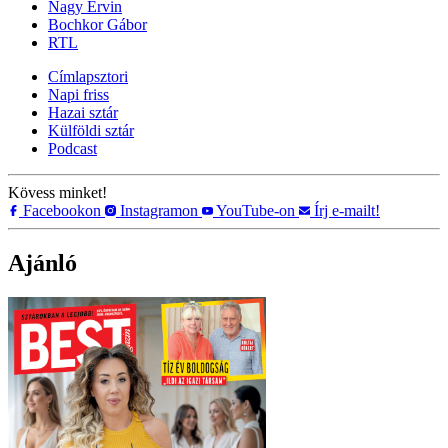
Nagy Ervin
Bochkor Gábor
RTL
Címlapsztori
Napi friss
Hazai sztár
Külföldi sztár
Podcast
Kövess minket!
Facebookon
Instagramon
YouTube-on
Írj e-mailt!
Ajánló