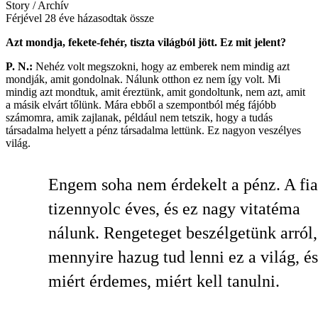
Story / Archív
Férjével 28 éve házasodtak össze
Azt mondja, fekete-fehér, tiszta világból jött. Ez mit jelent?
P. N.:
Nehéz volt megszokni, hogy az emberek nem mindig azt
mondják, amit gondolnak. Nálunk otthon ez nem így volt. Mi
mindig azt mondtuk, amit éreztünk, amit gondoltunk, nem azt, amit
a másik elvárt tőlünk. Mára ebből a szempontból még fájóbb
számomra, amik zajlanak, például nem tetszik, hogy a tudás
társadalma helyett a pénz társadalma lettünk. Ez nagyon veszélyes
világ.
Engem soha nem érdekelt a pénz. A fi
tizennyolc éves, és ez nagy vitatéma
nálunk. Rengeteget beszélgetünk arról,
mennyire hazug tud lenni ez a világ, és
miért érdemes, miért kell tanulni.