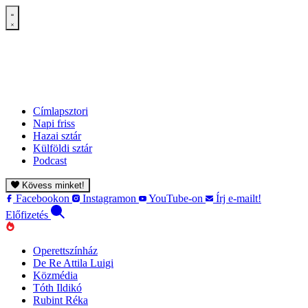
Címlapsztori
Napi friss
Hazai sztár
Külföldi sztár
Podcast
Kövess minket!
Facebookon
Instagramon
YouTube-on
Írj e-mailt!
Előfizetés
Operettszínház
De Re Attila Luigi
Közmédia
Tóth Ildikó
Rubint Réka