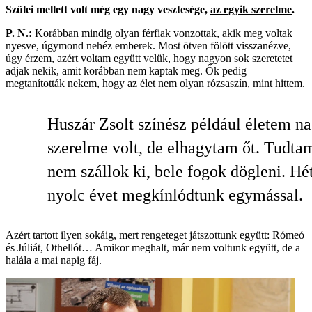
Szülei mellett volt még egy nagy vesztesége,
az egyik szerelme
.
P. N.:
Korábban mindig olyan férfiak vonzottak, akik meg voltak
nyesve, úgymond nehéz emberek. Most ötven fölött visszanézve,
úgy érzem, azért voltam együtt velük, hogy nagyon sok szeretetet
adjak nekik, amit korábban nem kaptak meg. Ők pedig
megtanították nekem, hogy az élet nem olyan rózsaszín, mint hittem.
Huszár Zsolt színész például életem n
szerelme volt, de elhagytam őt. Tudta
nem szállok ki, bele fogok dögleni. Hé
nyolc évet megkínlódtunk egymással.
Azért tartott ilyen sokáig, mert rengeteget játszottunk együtt: Rómeó
és Júliát, Othellót… Amikor meghalt, már nem voltunk együtt, de a
halála a mai napig fáj.