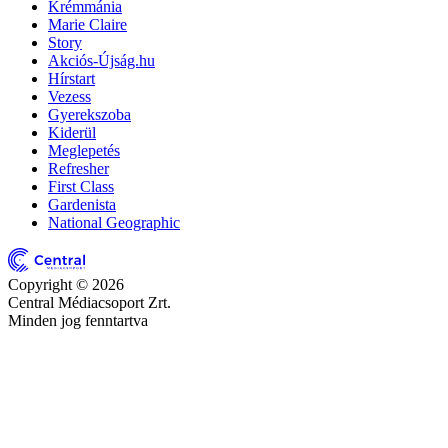
Krémmánia
Marie Claire
Story
Akciós-Újság.hu
Hírstart
Vezess
Gyerekszoba
Kiderül
Meglepetés
Refresher
First Class
Gardenista
National Geographic
Copyright © 2026
Central Médiacsoport Zrt.
Minden jog fenntartva