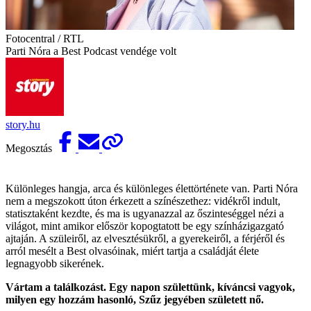
Fotocentral / RTL
Parti Nóra a Best Podcast vendége volt
story.hu
Megosztás
Különleges hangja, arca és különleges élettörténete van. Parti Nóra
nem a megszokott úton érkezett a színészethez: vidékről indult,
statisztaként kezdte, és ma is ugyanazzal az őszinteséggel nézi a
világot, mint amikor először kopogtatott be egy színházigazgató
ajtaján. A szüleiről, az elvesztésükről, a gyerekeiről, a férjéről és
arról mesélt a Best olvasóinak, miért tartja a családját élete
legnagyobb sikerének.
Vártam a találkozást. Egy napon születtünk, kíváncsi vagyok,
milyen egy hozzám hasonló, Szűz jegyében született nő.