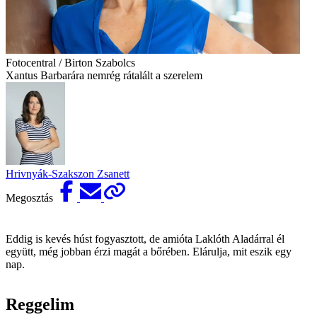
Fotocentral / Birton Szabolcs
Xantus Barbarára nemrég rátalált a szerelem
Hrivnyák-Szakszon Zsanett
Megosztás
Eddig is kevés húst fogyasztott, de amióta Laklóth Aladárral él
együtt, még jobban érzi magát a bőrében. Elárulja, mit eszik egy
nap.
Reggelim