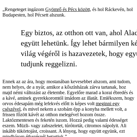
„Rengeteget ingázom
Gyömrő és Pécs között,
és hol Ráckevén, hol
Budapesten, hol Pécsett alszunk.
Egy biztos, az otthon ott van, ahol Ala
együtt lehetünk. Így lehet bármilyen ké
világ végéről is hazavezetek, hogy egy
tudjunk reggelizni.
Ennek az az ára, hogy mostanában kevesebbet alszom, ami tudom,
nem helyes, de a nyár, amikor a kőszínházak zárva tartanak, hoz
majd némi változást az életembe. Egyelőre marad a korai ébredés és
a kávé, aminek gyerekkoromtól imádom az illatát. Emlékszem, hogy
orvos édesapám még lefekvés előtt is képes volt
meginni egy
csészével
, és mivel nekem a szobám épp a konyha mellett volt, a
frissen főzött kávét az otthon melegével hozom össze.
Laktózmentesen és feketén iszom. Hozzá pedig valami édességet
eszem. Müzli- vagy zabszeletet, túrótortát, citromos nápolyit. Ali
inkább tükörtojást, croissant. A lényeg, hogy együtt együnk, ezt
mindhárom étkezésnél betartjuk.”