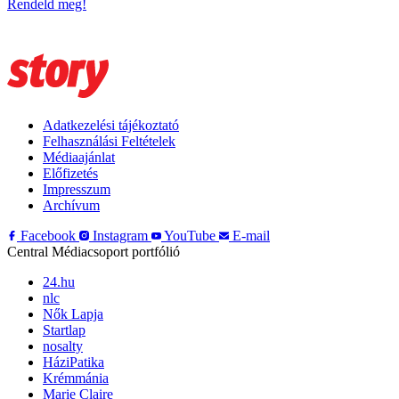
Rendeld meg!
Adatkezelési tájékoztató
Felhasználási Feltételek
Médiaajánlat
Előfizetés
Impresszum
Archívum
Facebook
Instagram
YouTube
E-mail
Central Médiacsoport portfólió
24.hu
nlc
Nők Lapja
Startlap
nosalty
HáziPatika
Krémmánia
Marie Claire