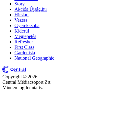
Story
Akciós-Újság.hu
Hírstart
Vezess
Gyerekszoba
Kiderül
Meglepetés
Refresher
First Class
Gardenista
National Geographic
Copyright © 2026
Central Médiacsoport Zrt.
Minden jog fenntartva