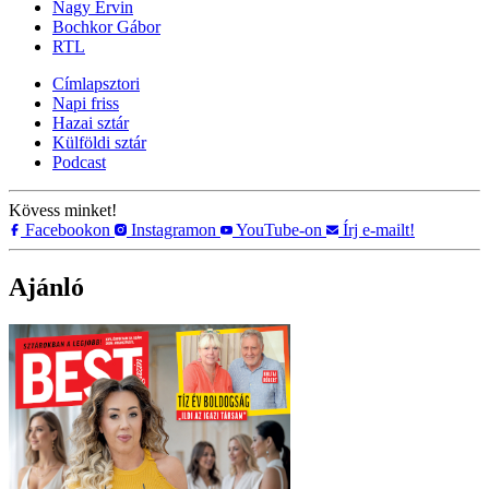
Nagy Ervin
Bochkor Gábor
RTL
Címlapsztori
Napi friss
Hazai sztár
Külföldi sztár
Podcast
Kövess minket!
Facebookon
Instagramon
YouTube-on
Írj e-mailt!
Ajánló