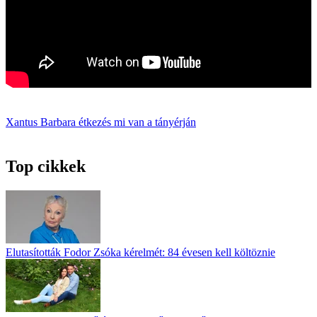
Xantus Barbara
étkezés
mi van a tányérján
Top cikkek
Elutasították Fodor Zsóka kérelmét: 84 évesen kell költöznie