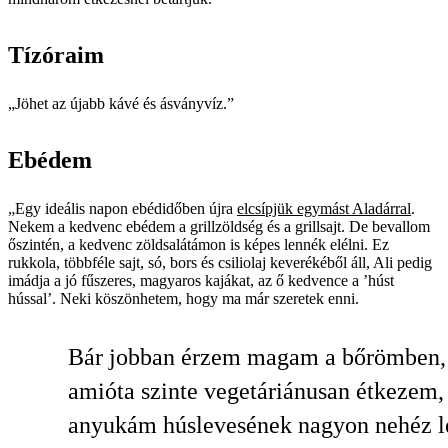
Tízóraim
„Jöhet az újabb kávé és ásványvíz.”
Ebédem
„Egy ideális napon ebédidőben újra
elcsípjük egymást Aladárral
.
Nekem a kedvenc ebédem a grillzöldség és a grillsajt. De bevallom
őszintén, a kedvenc zöldsalátámon is képes lennék elélni. Ez
rukkola, többféle sajt, só, bors és csiliolaj keverékéből áll, Ali pedig
imádja a jó fűszeres, magyaros kajákat, az ő kedvence a ’húst
hússal’. Neki köszönhetem, hogy ma már szeretek enni.
Bár jobban érzem magam a bőrömben,
amióta szinte vegetáriánusan étkezem, 
anyukám húslevesének nagyon nehéz l