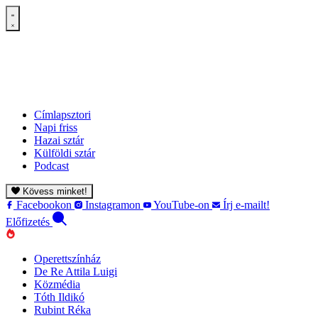
Címlapsztori
Napi friss
Hazai sztár
Külföldi sztár
Podcast
Kövess minket!
Facebookon
Instagramon
YouTube-on
Írj e-mailt!
Előfizetés
Operettszínház
De Re Attila Luigi
Közmédia
Tóth Ildikó
Rubint Réka