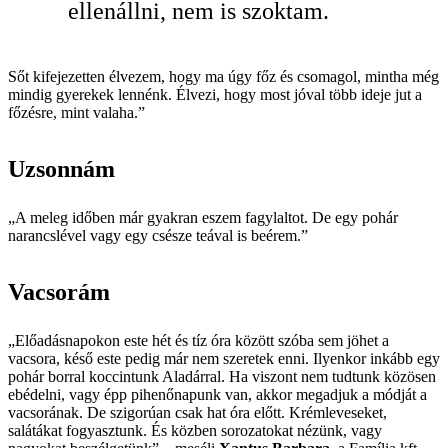
ellenállni, nem is szoktam.
Sőt kifejezetten élvezem, hogy ma úgy főz és csomagol, mintha még
mindig gyerekek lennénk. Élvezi, hogy most jóval több ideje jut a
főzésre, mint valaha.”
Uzsonnám
„A meleg időben már gyakran eszem fagylaltot. De egy pohár
narancslével vagy egy csésze teával is beérem.”
Vacsorám
„Előadásnapokon este hét és tíz óra között szóba sem jöhet a
vacsora, késő este pedig már nem szeretek enni. Ilyenkor inkább egy
pohár borral koccintunk Aladárral. Ha viszont nem tudtunk közösen
ebédelni, vagy épp pihenőnapunk van, akkor megadjuk a módját a
vacsorának. De szigorúan csak hat óra előtt. Krémleveseket,
salátákat fogyasztunk. És közben sorozatokat nézünk, vagy