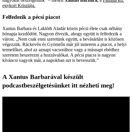
nagyokat beszélgetünk” – meséli
Xantus Barbara,
a
Família kft.
egykori Krisztája.
Felfedezik a pécsi piacot
Xantus Barbara és Laklóth Aladár közös pécsi élete csak néhány
hónapja kezdődött. Nagyon élvezik, ahogy együtt is felfedezik a
várost. „Nem csak enni szeretünk együtt, a bevásárlást is közösen
végezzük. Ráckevén és Gyömrőn már jól ismerem a piacot, a helyi
termelőket, ahol az aznapi vacsorához vagy a másnapi ebédhez
szeretem beszerezni a hozzávalókat. A pécsi piacra is nagyon
kíváncsi vagyok már, a napokban azt is bevesszük.”
A Xantus Barbarával készült
podcastbeszélgetésünket itt nézheti meg!