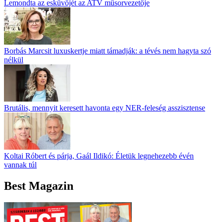
Lemondta az esküvőjét az ATV műsorvezetője
Borbás Marcsit luxuskertje miatt támadják: a tévés nem hagyta szó
nélkül
Brutális, mennyit keresett havonta egy NER-feleség asszisztense
Koltai Róbert és párja, Gaál Ildikó: Életük legnehezebb évén
vannak túl
Best Magazin