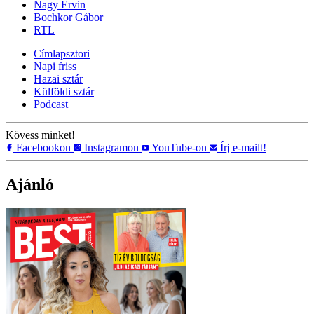
Nagy Ervin
Bochkor Gábor
RTL
Címlapsztori
Napi friss
Hazai sztár
Külföldi sztár
Podcast
Kövess minket!
Facebookon
Instagramon
YouTube-on
Írj e-mailt!
Ajánló