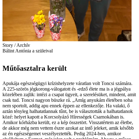
Story / Archív
Bálint Antónia a szüleival
Műtőasztalra került
Apukája egészségügyi krízishelyzete váratlan volt Toncsi számára.
A 225-szörös jégkorong-válogatott és -edző élete ma is a jégpálya
közelében zajlik: intézi a csapat ügyeit, a szerelésüket, mindent, amit
csak tud. Toncsi nagyon büszke rá. „Amíg anyukám életében soha
nem sportolt, addig apu ennek éppen az ellenkezője. Ha valaki, ő
aztán tényleg halhatatlannak tűnt, be is választották a halhatatlanok
közé: helyet kapott a Korcsolyázó Hírességek Csarnokában is.
Amikor kórházba került, ez a kép összetört. Visszatértem az életbe,
de akkor még nem vettem észre azokat az intő jeleket, amik később
az én egészségemet veszélyeztették. Pedig 2024-ben, amikor