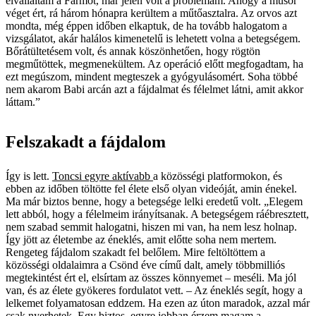
elvállaltam a Farmot, már jelen volt a problémám. Ahogy a műsor
véget ért, rá három hónapra kerültem a műtőasztalra. Az orvos azt
mondta, még éppen időben elkaptuk, de ha tovább halogatom a
vizsgálatot, akár halálos kimenetelű is lehetett volna a betegségem.
Bőrátültetésem volt, és annak köszönhetően, hogy rögtön
megműtöttek, megmenekültem. Az operáció előtt megfogadtam, ha
ezt megúszom, mindent megteszek a gyógyulásomért. Soha többé
nem akarom Babi arcán azt a fájdalmat és félelmet látni, amit akkor
láttam.”
Felszakadt a fájdalom
Így is lett.
Toncsi egyre aktívabb
a közösségi platformokon, és
ebben az időben töltötte fel élete első olyan videóját, amin énekel.
Ma már biztos benne, hogy a betegsége lelki eredetű volt. „Elegem
lett abból, hogy a félelmeim irányítsanak. A betegségem ráébresztett,
nem szabad semmit halogatni, hiszen mi van, ha nem lesz holnap.
Így jött az életembe az éneklés, amit előtte soha nem mertem.
Rengeteg fájdalom szakadt fel belőlem. Mire feltöltöttem a
közösségi oldalaimra a Csönd éve című dalt, amely többmilliós
megtekintést ért el, elsírtam az összes könnyemet – meséli. Ma jól
van, és az élete gyökeres fordulatot vett. – Az éneklés segít, hogy a
lelkemet folyamatosan eddzem. Ha ezen az úton maradok, azzal már
csak nyerhetek. Egy biztos, egyre jobban érzem magam a