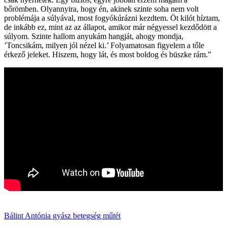
bőrömben. Olyannyira, hogy én, akinek szinte soha nem volt
problémája a súlyával, most fogyókúrázni kezdtem. Öt kilót híztam,
de inkább ez, mint az az állapot, amikor már négyessel kezdődött a
súlyom. Szinte hallom anyukám hangját, ahogy mondja,
’Toncsikám, milyen jól nézel ki.’ Folyamatosan figyelem a tőle
érkező jeleket. Hiszem, hogy lát, és most boldog és büszke rám.”
Bálint Antónia
gyász
betegség
műtét