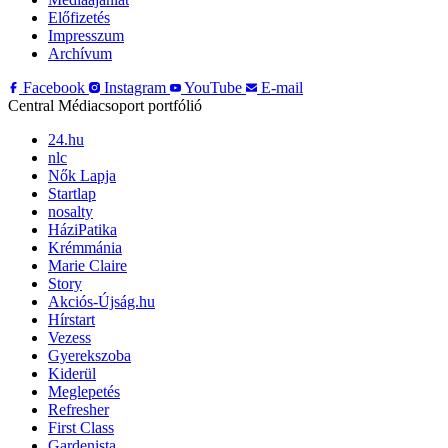
Előfizetés
Impresszum
Archívum
Facebook
Instagram
YouTube
E-mail
Central Médiacsoport portfólió
24.hu
nlc
Nők Lapja
Startlap
nosalty
HáziPatika
Krémmánia
Marie Claire
Story
Akciós-Újság.hu
Hírstart
Vezess
Gyerekszoba
Kiderül
Meglepetés
Refresher
First Class
Gardenista