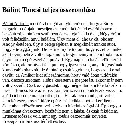
Bálint Toncsi teljes összeomlása
Bálint Antónia
most érzi magát annyira erősnek, hogy a Story
magazin hasábjain meséljen az elmúlt két és fél évéről és arról a
belső útról, amin keresztülment édesanyja halála óta. „
Négy órám
volt felkészülni anyu halálára
. Úgy ment el, ahogy élt, okosan.
Ahogy életében, úgy a betegségében is megkímélt minket attól,
hogy érte aggódjunk. De bármennyire tudom, hogy ezzel is minket
akart óvni, nehéz volt elfogadnom, hogy mennyire nem foglalkozott
egyre romló egészségi állapotával. Egy nappal a halála előtt került
kórházba, akkor hívott fel apu, hogy igazam volt, anya fogyásának
komolyabb oka volt, de ő mindig csak legyintett, hogy ez a korral
együtt jár. Amikor kiderült számomra, hogy valójában tüdőrákja
van, összecsuklottam. Hiába kerestem a megoldást, akkor már nem
volt visszaút. Csak az vigasztal, hogy még el tudtam tőle búcsúzni –
meséli Toncsi. Erre az időszakra nem szívesen emlékszik vissza, az
apátia teljesen eluralkodott rajta. – Én, akiben mindig ott volt a
tettrekészség, hosszú időre egész más lelkiállapotba kerültem,
életemben először nem volt kedvem kikelni az ágyból. Épphogy a
munkámat elvégeztem, besötétítettem a lakást, és csak feküdtem.
Érdekes időszak volt, amit egy totális összeomlás követett.
Édesapám infarktusa térített észhez.”