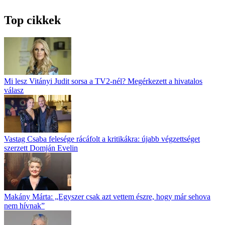
Top cikkek
Mi lesz Vitányi Judit sorsa a TV2-nél? Megérkezett a hivatalos
válasz
Vastag Csaba felesége rácáfolt a kritikákra: újabb végzettséget
szerzett Domján Evelin
Makány Márta: „Egyszer csak azt vettem észre, hogy már sehova
nem hívnak”