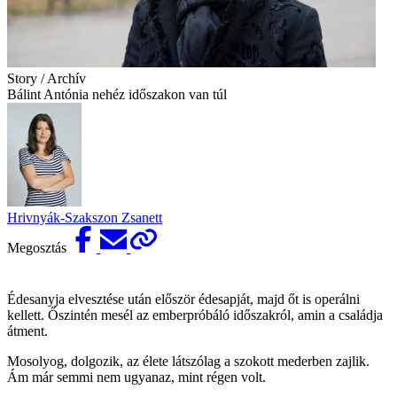
Story / Archív
Bálint Antónia nehéz időszakon van túl
Hrivnyák-Szakszon Zsanett
Megosztás
Édesanyja elvesztése után először édesapját, majd őt is operálni
kellett. Őszintén mesél az emberpróbáló időszakról, amin a családja
átment.
Mosolyog, dolgozik, az élete látszólag a szokott mederben zajlik.
Ám már semmi nem ugyanaz, mint régen volt.