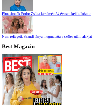
Elutasították Fodor Zsóka kérelmét: 84 évesen kell költöznie
Nem rejtegeti: Szandi lánya megmutatta a szülés utáni alakját
Best Magazin