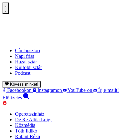
Címlapsztori
Napi friss
Hazai sztár
Külföldi sztár
Podcast
Kövess minket!
Facebookon
Instagramon
YouTube-on
Írj e-mailt!
Előfizetés
Operettszínház
De Re Attila Luigi
Közmédia
Tóth Ildikó
Rubint Réka