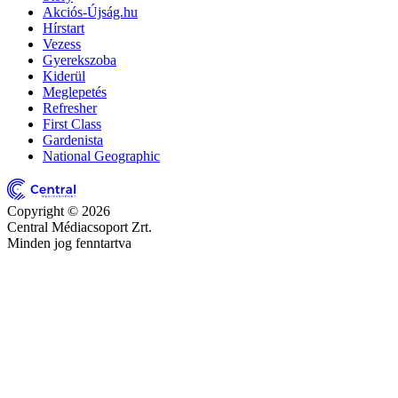
Akciós-Újság.hu
Hírstart
Vezess
Gyerekszoba
Kiderül
Meglepetés
Refresher
First Class
Gardenista
National Geographic
Copyright © 2026
Central Médiacsoport Zrt.
Minden jog fenntartva