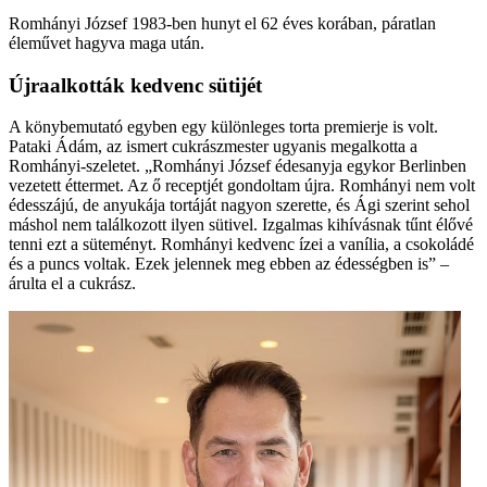
Romhányi József 1983-ben hunyt el 62 éves korában, páratlan
éleművet hagyva maga után.
Újraalkották kedvenc sütijét
A könybemutató egyben egy különleges torta premierje is volt.
Pataki Ádám, az ismert cukrászmester ugyanis megalkotta a
Romhányi-szeletet. „Romhányi József édesanyja egykor Berlinben
vezetett éttermet. Az ő receptjét gondoltam újra. Romhányi nem volt
édesszájú, de anyukája tortáját nagyon szerette, és Ági szerint sehol
máshol nem találkozott ilyen sütivel. Izgalmas kihívásnak tűnt élővé
tenni ezt a süteményt. Romhányi kedvenc ízei a vanília, a csokoládé
és a puncs voltak. Ezek jelennek meg ebben az édességben is” –
árulta el a cukrász.