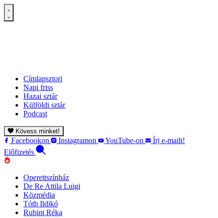
Címlapsztori
Napi friss
Hazai sztár
Külföldi sztár
Podcast
Kövess minket!
Facebookon
Instagramon
YouTube-on
Írj e-mailt!
Előfizetés
Operettszínház
De Re Attila Luigi
Közmédia
Tóth Ildikó
Rubint Réka