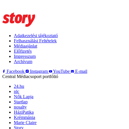
Adatkezelési tájékoztató
Felhasználási Feltételek
Médiaajánlat
Előfizetés
Impresszum
Archívum
Facebook
Instagram
YouTube
E-mail
Central Médiacsoport portfólió
24.hu
nlc
Nők Lapja
Startlap
nosalty
HáziPatika
Krémmánia
Marie Claire
Story