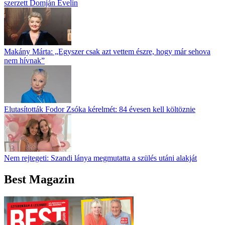
szerzett Domján Evelin
Makány Márta: „Egyszer csak azt vettem észre, hogy már sehova
nem hívnak”
Elutasították Fodor Zsóka kérelmét: 84 évesen kell költöznie
Nem rejtegeti: Szandi lánya megmutatta a szülés utáni alakját
Best Magazin