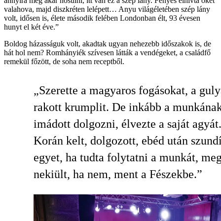
annyira meg akar nősülni, itt van ez a szép lány. Fényes elhívta őket
valahova, majd diszkréten lelépett… Anyu világéletében szép lány
volt, idősen is, élete második felében Londonban élt, 93 évesen
hunyt el két éve.”
Boldog házasságuk volt, akadtak ugyan nehezebb időszakok is, de
hát hol nem? Romhányiék szívesen látták a vendégeket, a családfő
remekül főzött, de soha nem receptből.
„Szerette a magyaros fogásokat, a guly
rakott krumplit. De inkább a munkának 
imádott dolgozni, élvezte a saját agyát
Korán kelt, dolgozott, ebéd után szundí
egyet, ha tudta folytatni a munkát, meg
nekiült, ha nem, ment a Fészekbe.”