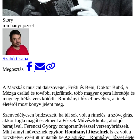
Story
romhanyi jozsef
Szabó Csaba
Megosztás
A Macskák musical dalszövegei, Frédi és Béni, Doktor Bubó, a
Mézga család és további rajzfilmek, több magyar opera librettója és
rengeteg tréfás vers kötődik Romhányi József nevéhez, akinek
életéről most könyv jelent meg.
Szenvedélyesen bridzsezett, ha túl sok volt a rímelés, a szövegírás,
akkor fogta magát és elment a Fészek Művészklubba, ahol jó
barátjával, Ferenczi György zongoraművésszel versenybridzselt.
Mint annyi művésznek egykor,
Romhányi Józsefnek
is ez volt a
törzshelye, ezért itt mutatták be
Az aduász – Romhányi József élete