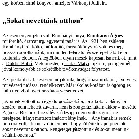
egy körben című könyvet
, amelyet Várkonyi Judit írt.
„Sokat nevettünk otthon”
Az eseményen jelen volt Romhányi lánya,
Romhányi Ágnes
műfordító, dramaturg, egyetemi tanár is. Az 1921-ben született
Romhányi író, költő, műfordító, forgatókönyvíró volt, és még
hosszan sorolhatnánk, mi minden feladatot és szerepet látott el a
kulturális életben. A legtöbben olyan mesék kapcsán ismerik őt, mint
a
Doktor Bubó
, Mekkmester, a
Lúdas Matyi
rajzfilm, pedig ennél
jóval komolyabb és sokrétűbb tevékenységet folytatott.
Azt például csak kevesen tudják róla, hogy óriási irodalmi, nyelvi és
művészeti tudással rendelkezett. Már iskolás korában is ógörög és
latin nyelvből nyert országos versenyeket.
„Apunak volt otthon egy dolgozószobája, ha alkotott, pláne, ha
zenére, nem lehetett zavarni, nem is zongorázhattam akkor – ­mesélte
Ágnes a Bestnek, hozzátéve, édesapja nem volt szigorú, de
terelgette, irányt mutatott imádott lányának. – Anyámnak is remek
humora volt, abban az értelemben, hogy jól értette apu poénjait,
sokat nevettünk otthon. Rengeteget játszottunk és sokat mentünk
sétálni, operába.”