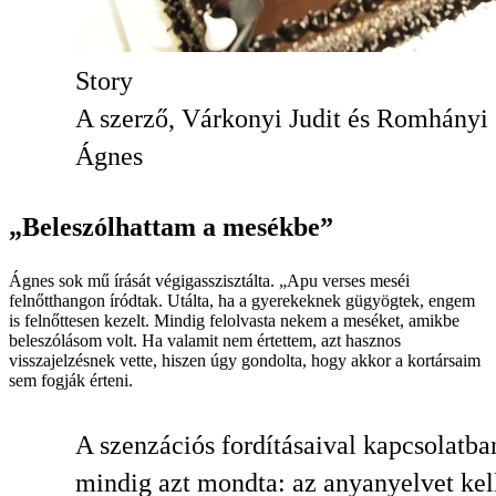
Story
A szerző, Várkonyi Judit és Romhányi
Ágnes
„Beleszólhattam a mesékbe”
Ágnes sok mű írását végig­asszisztálta. „Apu verses meséi
felnőtthangon íródtak. Utálta, ha a gyerekeknek gügyögtek, engem
is felnőttesen kezelt. Mindig felolvasta nekem a meséket, amikbe
beleszólásom volt. Ha valamit nem értettem, azt hasznos
visszajelzésnek vette, hiszen úgy gondolta, hogy akkor a kortársaim
sem fogják érteni.
A szenzációs fordításaival kapcsolatba
mindig azt mondta: az anyanyelvet kel