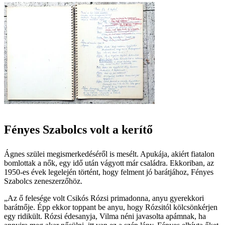
Fényes Szabolcs volt a kerítő
Ágnes szülei megismerkedéséről is mesélt. Apukája, akiért fiatalon
bomlottak a nők, egy idő után vágyott már családra. Ekkoriban, az
1950-es évek legelején történt, hogy felment jó barátjához, Fényes
Szabolcs zeneszerzőhöz.
„Az ő felesége volt Csikós Rózsi primadonna, anyu gyerekkori
barátnője. Épp ekkor toppant be anyu, hogy Rózsitól kölcsönkérjen
egy ridikült. Rózsi édesanyja, Vilma néni javasolta apámnak, ha