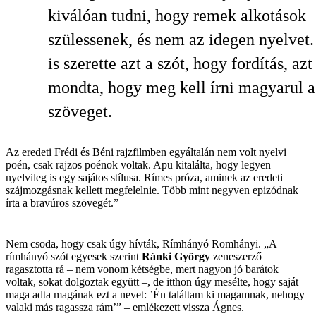
kiválóan tudni, hogy remek alkotások
szülessenek, és nem az idegen nyelvet
is szerette azt a szót, hogy fordítás, azt
mondta, hogy meg kell írni magyarul a
szöveget.
Az eredeti Frédi és Béni rajzfilmben egyáltalán nem volt nyelvi
poén, csak rajzos poénok voltak. Apu kitalálta, hogy legyen
nyelvileg is egy sajátos stílusa. Rímes próza, aminek az eredeti
szájmozgásnak kellett megfelelnie. Több mint negyven epizódnak
írta a bravúros szövegét.”
Nem csoda, hogy csak úgy hívták, Rímhányó Romhányi. „A
rímhányó szót egyesek szerint
Ránki György
zeneszerző
ragasztotta rá – nem vonom kétségbe, mert nagyon jó barátok
voltak, sokat dolgoztak együtt –, de itthon úgy mesélte, hogy saját
maga adta magának ezt a nevet: ’Én találtam ki magamnak, nehogy
valaki más ragassza rám’” – emlékezett vissza Ágnes.