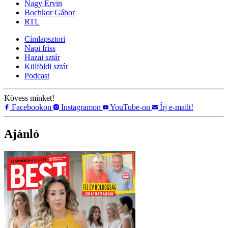
Nagy Ervin
Bochkor Gábor
RTL
Címlapsztori
Napi friss
Hazai sztár
Külföldi sztár
Podcast
Kövess minket!
Facebookon
Instagramon
YouTube-on
Írj e-mailt!
Ajánló