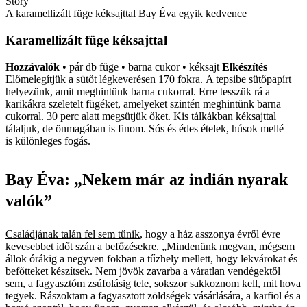
Story
A karamellizált füge kéksajttal Bay Éva egyik kedvence
Karamellizált füge kéksajttal
Hozzávalók
• pár db füge • barna cukor • kéksajt
Elkészítés
Előmelegítjük a sütőt légkeverésen 170 fokra. A tepsibe sütő­papírt
helyezünk, amit meghintünk barna cukorral. Erre tesszük rá a
karikákra szeletelt fügéket, amelyeket szintén meghintünk barna
cukorral. 30 perc alatt megsütjük őket. Kis tálkákban kéksajttal
tálaljuk, de önmagában is finom. Sós és édes ételek, húsok mellé
is különleges fogás.
Bay Éva: „Nekem már az indián nyarak
valók”
Családjának talán fel sem tűnik
, hogy a ház asszonya évről évre
kevesebbet időt szán a befőzésekre. „Mindenünk megvan, mégsem
állok órákig a negyven fokban a tűzhely mellett, hogy lekvárokat és
befőtteket készítsek. Nem jövök zavarba a váratlan vendégektől
sem, a fagyasztóm zsúfolásig tele, sokszor sakkoznom kell, mit hova
tegyek. Rászoktam a fagyasztott zöldségek vásárlására, a karfiol és a