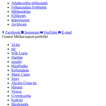
Adatkezelési tájékoztató
Felhasználási Feltételek
Médiaajánlat
Előfizetés
Impresszum
Archívum
Facebook
Instagram
YouTube
E-mail
Central Médiacsoport portfólió
24.hu
nlc
Nők Lapja
Startlap
nosalty
HáziPatika
Krémmánia
Marie Claire
Story
Akciós-Újság.hu
Hírstart
Vezess
Gyerekszoba
Kiderül
Meglepetés