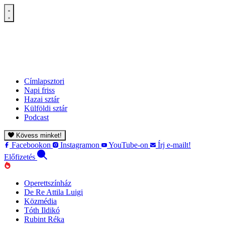
Címlapsztori
Napi friss
Hazai sztár
Külföldi sztár
Podcast
Kövess minket!
Facebookon
Instagramon
YouTube-on
Írj e-mailt!
Előfizetés
Operettszínház
De Re Attila Luigi
Közmédia
Tóth Ildikó
Rubint Réka