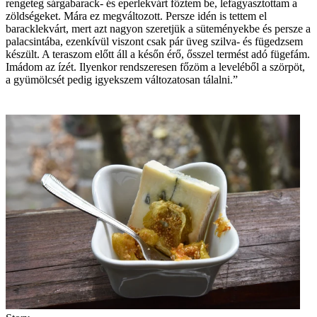
rengeteg sárgabarack- és eperlekvárt főztem be, lefagyasztottam a
zöldségeket. Mára ez megváltozott. Persze idén is tettem el
baracklekvárt, mert azt nagyon szeretjük a süteményekbe és persze a
palacsintába, ezenkívül viszont csak pár üveg szilva- és fügedzsem
készült. A teraszom előtt áll a későn érő, ősszel termést adó fügefám.
Imádom az ízét. Ilyenkor rendszeresen főzöm a leveléből a szörpöt,
a gyümölcsét pedig igyekszem változatosan tálalni.”