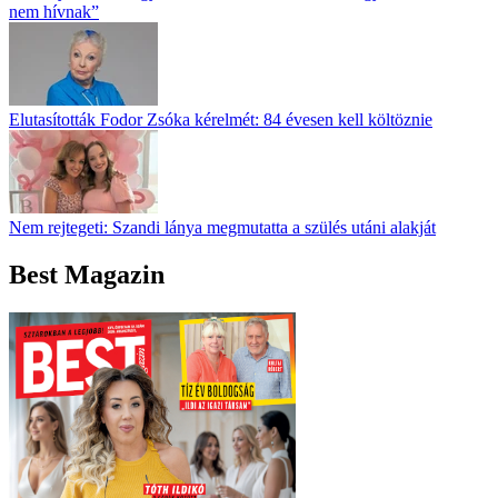
nem hívnak”
Elutasították Fodor Zsóka kérelmét: 84 évesen kell költöznie
Nem rejtegeti: Szandi lánya megmutatta a szülés utáni alakját
Best Magazin