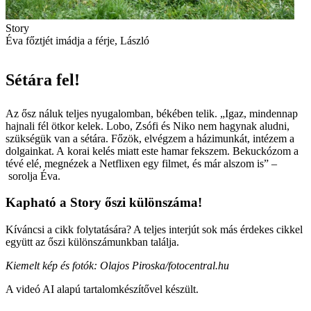
Story
Éva főztjét imádja a férje, László
Sétára fel!
Az ősz náluk teljes nyugalomban, békében telik. „Igaz, mindennap
hajnali fél ötkor kelek. Lobo, Zsófi és Niko nem hagynak aludni,
szükségük van a sétára. Főzök, elvégzem a házimunkát, intézem a
dolgainkat. A korai kelés miatt este hamar fekszem. Bekuckózom a
tévé elé, megnézek a Netflixen egy filmet, és már alszom is” –
sorolja Éva.
Kapható a Story őszi különszáma!
Kíváncsi a cikk folytatására? A teljes interjút sok más érdekes cikkel
együtt az őszi külön­számunkban találja.
Kiemelt kép és fotók: Olajos Piroska/fotocentral.hu
A videó AI alapú tartalomkészítővel készült.