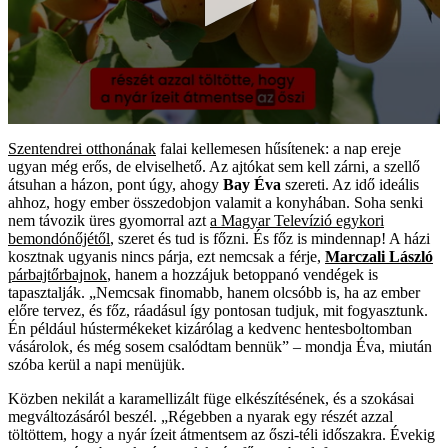
0
seconds
Szentendrei otthonának
falai kellemesen hűsítenek: a nap ereje
of
ugyan még erős, de elviselhető. Az ajtókat sem kell zárni, a szellő
1
átsuhan a házon, pont úgy, ahogy
Bay Éva
szereti. Az idő ideális
minute,
ahhoz, hogy ember összedobjon valamit a konyhában. Soha senki
28
nem távozik üres gyomorral azt
a Magyar Televízió egykori
seconds
bemondónőjétől
, szeret és tud is főzni. És főz is mindennap! A házi
kosztnak ugyanis nincs párja, ezt nemcsak a férje,
Marczali László
párbajtőrbajnok
, hanem a hozzájuk betoppanó vendégek is
tapasztalják. „Nemcsak finomabb, hanem olcsóbb is, ha az ember
előre tervez, és főz, ráadásul így pontosan tudjuk, mit fogyasztunk.
Én például hústermékeket kizárólag a kedvenc hentesboltomban
vásárolok, és még sosem csalódtam bennük” – mondja Éva, miután
szóba kerül a napi menüjük.
Közben nekilát a karamellizált füge elkészítésének, és a szokásai
megváltozásáról beszél. „Régebben a nyarak egy részét azzal
töltöttem, hogy a nyár ízeit átmentsem az őszi-téli időszakra. Évekig