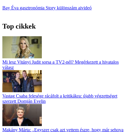
Bay Éva
gasztronómia
Story különszám
aivideó
Top cikkek
Mi lesz Vitányi Judit sorsa a TV2-nél? Megérkezett a hivatalos
válasz
Vastag Csaba felesége rácáfolt a kritikákra: újabb végzettséget
szerzett Domján Evelin
Makány Márta: „Egyszer csak azt vettem észre, hogy már sehova