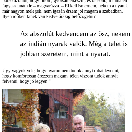
borsó azontúl, hogy finom, gyorsan elkészül, és olcsóbb, mintha én
fagyasztanám le – magyarázza. – El kell ismernem, nekem a nyarak
már nagyon melegek, nem igazán érzem jól magam a szabadban.
Ilyen időben kinek van kedve órákig befőzögetni?
Az abszolút kedvencem az ősz, nekem
az indián nyarak valók. Még a telet is
jobban szeretem, mint a nyarat.
Úgy vagyok vele, hogy nyáron nem tudok annyi ruhát levenni,
hogy komfortosan érezzem magam, télen viszont tudok annyit
felvenni, hogy jó legyen.”