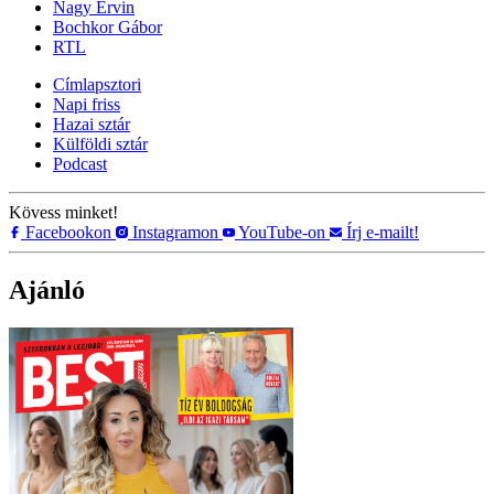
Nagy Ervin
Bochkor Gábor
RTL
Címlapsztori
Napi friss
Hazai sztár
Külföldi sztár
Podcast
Kövess minket!
Facebookon
Instagramon
YouTube-on
Írj e-mailt!
Ajánló