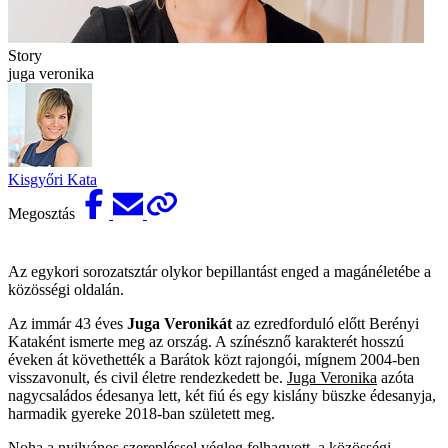
Story
juga veronika
Kisgyőri Kata
Megosztás
Az egykori sorozatsztár olykor bepillantást enged a magánéletébe a
közösségi oldalán.
Az immár 43 éves
Juga Veronikát
az ezredforduló előtt Berényi
Kataként ismerte meg az ország. A színésznő karakterét hosszú
éveken át követhették a Barátok közt rajongói, mígnem 2004-ben
visszavonult, és civil életre rendezkedett be.
Juga Veronika
azóta
nagycsaládos édesanya lett, két fiú és egy kislány büszke édesanyja,
harmadik gyereke 2018-ban született meg.
Noha a nyilvános szerepléssel végleg felhagyott, a közösségi