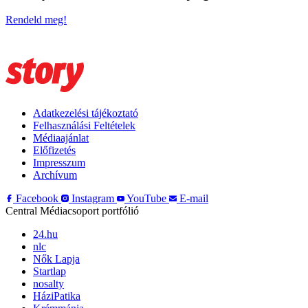
Rendeld meg!
Adatkezelési tájékoztató
Felhasználási Feltételek
Médiaajánlat
Előfizetés
Impresszum
Archívum
Facebook
Instagram
YouTube
E-mail
Central Médiacsoport portfólió
24.hu
nlc
Nők Lapja
Startlap
nosalty
HáziPatika