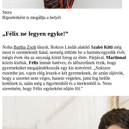
Story
Riporterként is megállja a helyét
„Félix ne legyen egyke!”
Noha
Bartha Zsolt
lányát, Bokros Lindát alakító
Szabó Kitti
még
most is szemtelenül fiatal, nemrég töltötte be a harmincegyedik évét,
mégis évek óta az anyaság körül forog az élete. Párjával,
Martinnal
közös kisfiuk,
Félix
immár hatéves, és időszerűnek érzik, hogy
gyermeküket megajándékozzák egy kis testvérrel. „Sokszor
eszembe jut, vajon elég leszek-e két gyermeknek, de aztán rájövök,
hogy a szeretet nem véges, hanem végtelen, jutni fog belőle
kettőnek is, talán még a figyelemből és a türelemből is. Nem
szeretném, hogy Félix egykeként nőjön föl.”