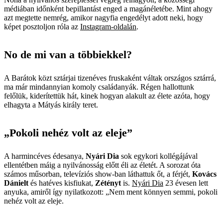
médiában időnként bepillantást enged a magánéletébe. Mint ahogy
azt megtette nemrég, amikor nagyfia engedélyt adott neki, hogy
képet posztoljon róla az
Instagram-oldalán
.
No de mi van a többiekkel?
A Barátok közt sztárjai tizenéves fruskaként váltak országos sztárrá,
ma már mindannyian komoly családanyák. Régen hallottunk
felőlük, kiderítettük hát, kinek hogyan alakult az élete azóta, hogy
elhagyta a Mátyás király teret.
„Pokoli nehéz volt az eleje”
A harmincéves édesanya,
Nyári Dia
sok egykori kollégájával
ellentétben máig a nyilvánosság előtt éli az életét. A sorozat óta
számos műsorban, televíziós show-ban láthattuk őt, a férjét,
Kovács
Dánielt
és hatéves kisfiukat,
Zétényt
is.
Nyári Dia
23 évesen lett
anyuka, amiről így nyilatkozott: „Nem ment könnyen semmi, pokoli
nehéz volt az eleje.