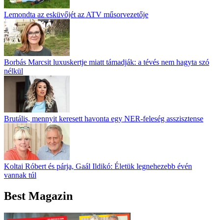
Lemondta az esküvőjét az ATV műsorvezetője
Borbás Marcsit luxuskertje miatt támadják: a tévés nem hagyta szó
nélkül
Brutális, mennyit keresett havonta egy NER-feleség asszisztense
Koltai Róbert és párja, Gaál Ildikó: Életük legnehezebb évén
vannak túl
Best Magazin