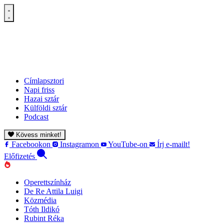
Címlapsztori
Napi friss
Hazai sztár
Külföldi sztár
Podcast
Kövess minket!
Facebookon
Instagramon
YouTube-on
Írj e-mailt!
Előfizetés
Operettszínház
De Re Attila Luigi
Közmédia
Tóth Ildikó
Rubint Réka