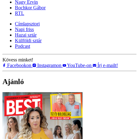
Nagy Ervin
Bochkor Gábor
RTL
Címlapsztori
Napi friss
Hazai sztár
Külföldi sztár
Podcast
Kövess minket!
Facebookon
Instagramon
YouTube-on
Írj e-mailt!
Ajánló