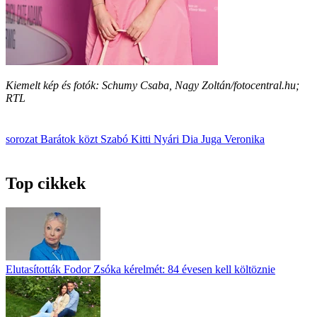
Kiemelt kép és fotók: Schumy Csaba, Nagy Zoltán/fotocentral.hu;
RTL
sorozat
Barátok közt
Szabó Kitti
Nyári Dia
Juga Veronika
Top cikkek
Elutasították Fodor Zsóka kérelmét: 84 évesen kell költöznie