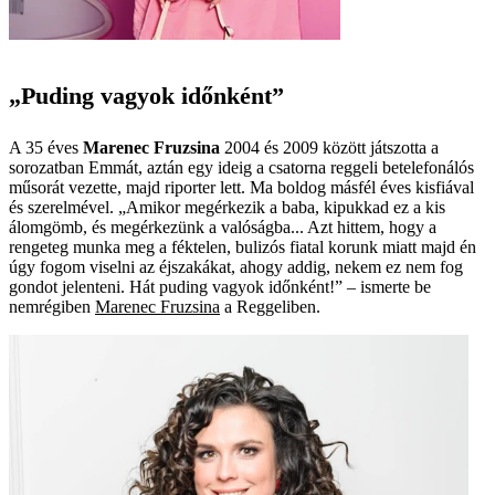
„Puding vagyok időnként”
A 35 éves
Marenec Fruzsina
2004 és 2009 között játszotta a
sorozatban Emmát, aztán egy ideig a csatorna reggeli betelefonálós
műsorát vezette, majd riporter lett. Ma boldog másfél éves kisfiával
és szerelmével. „Amikor megérkezik a baba, kipukkad ez a kis
álomgömb, és megérkezünk a valóságba... Azt hittem, hogy a
rengeteg munka meg a féktelen, bulizós fiatal korunk miatt majd én
úgy fogom viselni az éjszakákat, ahogy addig, nekem ez nem fog
gondot jelenteni. Hát puding vagyok időnként!” – ismerte be
nemrégiben
Marenec Fruzsina
a Reggeliben.