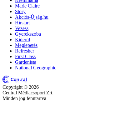
Krémmánia
Marie Claire
Story
Akciós-Újság.hu
Hírstart
Vezess
Gyerekszoba
Kiderül
Meglepetés
Refresher
First Class
Gardenista
National Geographic
Copyright © 2026
Central Médiacsoport Zrt.
Minden jog fenntartva