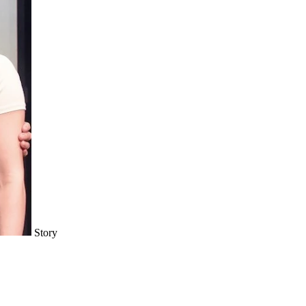
Story