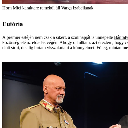
Horn Mici karaktere remekül áll Varga Izabellának
Eufória
A premier estéjén nem csak a sikert, a szülinapját is ünnepelte
Bánfal
közönség elé az előadás végén. Ahogy ott álltam, azt éreztem, hogy c
előtt sírni, de alig bírtam visszatartani a könnyeimet. Főleg, miután 