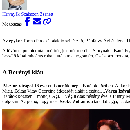
Hrivnyák-Szakszon Zsanett
Megosztás
Az egykor Torma Piroskát alakító színésznő, Bánfalvy Ági és férje,
A fővárosi premier után múltról, jelenről mesélt a Storynak a Bánfalv
beszélő kínai ruhaárus rohant utánam auto­gramért, Csaba azt mondta
A Berényi klán
Pásztor Virágot
16 évesen ismertük meg a
Barátok köztben
. Akkor B
Micit, Zoltán Vitay Georgina édesapját alakítja ezúttal. „
Varga Izáva
Barátok köztben – mondja Ági. – ­Végül csak néhány éve, a ­Funny Mo
dolgozni. Az pedig, hogy most
Szőke Zoltán
is a társulat tagja, ráad