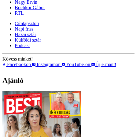
Nagy Ervin
Bochkor Gábor
RTL
Címlapsztori
Napi friss
Hazai sztár
Külföldi sztár
Podcast
Kövess minket!
Facebookon
Instagramon
YouTube-on
Írj e-mailt!
Ajánló