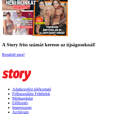
A Story friss számát keresse az újságosoknál!
Rendeld meg!
Adatkezelési tájékoztató
Felhasználási Feltételek
Médiaajánlat
Előfizetés
Impresszum
Archívum