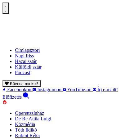
Címlapsztori
Napi friss
Hazai sztár
Külföldi sztár
Podcast
Kövess minket!
Facebookon
Instagramon
YouTube-on
Írj e-mailt!
Előfizetés
Operettszínház
De Re Attila Luigi
Közmédia
Tóth Ildikó
Rubint Réka