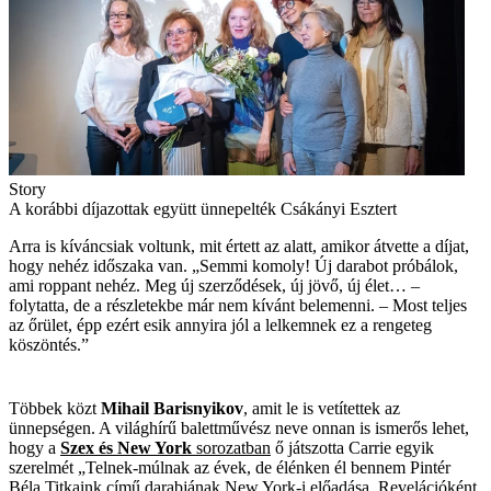
Story
A korábbi díjazottak együtt ünnepelték Csákányi Esztert
Arra is kíváncsiak voltunk, mit értett az alatt, amikor átvette a díjat,
hogy nehéz időszaka van. „Semmi komoly! Új darabot próbálok,
ami roppant nehéz. Meg új szerződések, új jövő, új élet… –
folytatta, de a részletekbe már nem kívánt belemenni. – Most teljes
az őrület, épp ezért esik annyira jól a lelkemnek ez a rengeteg
köszöntés.”
Többek közt
Mihail Barisnyikov
, amit le is vetítettek az
ünnepségen. A világhírű balettművész neve onnan is ismerős lehet,
hogy a
Szex és New York
sorozatban
ő játszotta Carrie egyik
szerelmét „Telnek-múlnak az évek, de élénken él bennem Pintér
Béla Titkaink című darabjának New York-i előadása. Revelációként