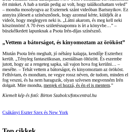
ért minket. A hab a tortán pedig az volt, hogy találkozhattam veled”
– mondta mosolyogva az Eszternek szánt videóban Barisnyikov. Ez
annyira jólesett a színésznőnek, hogy azonnal kérte, küldjék át a
videót, hogy meglegyen neki is. „Látni akarom, és meg kell neki
köszönnöm! A 70 éves születésnapomra is írt a könyvbe…” –
büszkélkedett lapunknak a Psota Irén-díjas színésznő.
„Vettem a bátorságot, és kinyomoztam az örököst”
Miután Psota Irén meghalt, jó néhány kalapja, kendője Eszterhez
került. „Tényleg fantasztikusan, zseniálisan öltözött. És eszembe
jutott, hogy az a rengeteg sapka, sál vajon hova fog kerülni… –
mesélte. – Tehát vettem a bátorságot, és kinyomoztam az örököst.
Felhívtam, és mondtam, ne vegye rossz­ néven, de tudom, minden el
fog veszni, és ha nem haragszik, olyan szívesen megvenném Irén
dolgait. Mire mondta,
menjek el hozzá, és én el is mentem
.”
Kiemelt kép és fotó: Birton Szabolcs/fotocentral.hu
Csákányi Eszter
Szex és New York
Top cikkek