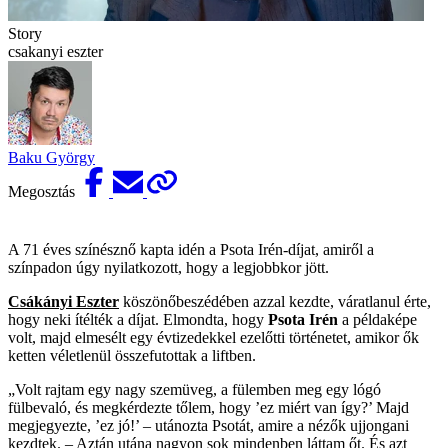
Story
csakanyi eszter
Baku György
Megosztás
A 71 éves színésznő kapta idén a Psota Irén-díjat, amiről a
színpadon úgy nyilatkozott, hogy a legjobbkor jött.
Csákányi Eszter
köszönőbeszédében azzal kezdte, váratlanul érte,
hogy neki ítélték a díjat. Elmondta, hogy
Psota Irén
a példaképe
volt, majd elmesélt egy évtizedekkel ezelőtti történetet, amikor ők
ketten véletlenül összefutottak a liftben.
„Volt rajtam egy nagy szemüveg, a fülemben meg egy lógó
fülbevaló, és megkérdezte tőlem, hogy ’ez miért van így?’ Majd
megjegyezte, ’ez jó!’ – utánozta Psotát, amire a nézők ujjongani
kezdtek. – Aztán utána nagyon sok mindenben láttam őt. És azt