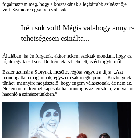
fogalmaztam meg, hogy a korszakának a legbátrabb színésznője
volt. Számomra gyakran volt sok.
Irén sok volt! Mégis valahogy annyira
tehetségesen csinálta...
Általában, ha én forgatok, akkor nekem szokták mondani, hogy ez
jó, de egy kicsit sok. De Irénnek ezt lehetett, ezért irigylem őt.”
Eszter azt már a Storynak mesélte, régóta vágyott a díjra. „Azt
mondogattam magamnak, egyszer csak megkapom… Közhelynek
tűnhet, mennyire megtisztelő, hogy engem választottak, de nem az.
Nekem nem. Irénnel kapcsolatban mindig is azt éreztem, van valami
hasonló a színészetünkben.”