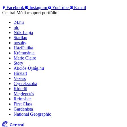
Facebook
Instagram
YouTube
E-mail
Central Médiacsoport portfólió
24.hu
nlc
Nők Lapja
Startlap
nosalty
HáziPatika
Krémmánia
Marie Claire
Story
Akciós-Újság.hu
Hírstart
Vezess
Gyerekszoba
Kiderül
Meglepetés
Refresher
First Class
Gardenista
National Geographic