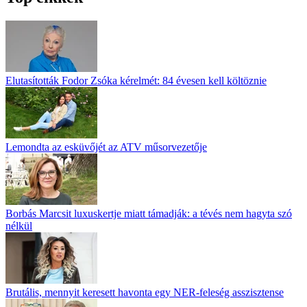
Elutasították Fodor Zsóka kérelmét: 84 évesen kell költöznie
Lemondta az esküvőjét az ATV műsorvezetője
Borbás Marcsit luxuskertje miatt támadják: a tévés nem hagyta szó
nélkül
Brutális, mennyit keresett havonta egy NER-feleség asszisztense