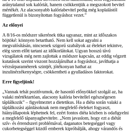
aránytalanul sok kalóriát, hanem csökkentjük a megszokott bevitel
mértékét. Az alacsonyabb kalóriabevitel pedig még koplalástól
függetlenül is bizonyítottan fogyáshoz vezet.”
Az előnyei
A 8/16-os módszer sikerének titka ugyanaz, mint az időszakos
böjtöké: könnyen betartható. Nem kell sokat agyalni a
megvalósításán, nincsenek szigorú szabályok az ételeket tekintve,
elég szem előtt tartani az időkorlátokat. Ugyan hosszú távú
vizsgálatok még nem zajlottak a módszer kapcsán, az eddig végzett
kutatások szerint viszont hozzájárulhat a fogyáshoz, javíthatja a
vérzsírparaméterek szintjét, jótékonyan hathat az
inzulinérzékenységre, csökkentheti a gyulladásos faktorokat.
Erre figyeljünk!
„Vannak tehát pozitívumok, de hasonló előnyökkel szolgál az, ha
valaki mértéktartóan, alacsony kalória bevitellel egészségesen
táplálkozik” – figyelmeztet a dietetikus. Ha a diéta során valaki a
táplálkozási ajánlásoknak nem megfelelő ételeket fogyaszt,
hiányállapotok léphetnek fel, ezért fontos diéta közben is odafigyelni
a megfelelő tápanyagbevitelre. „Nem javaslom, hogy ezt a diétát
szív- és érrendszeri problémával, daganatos betegséggel vagy
cukorbetegséggel küzdő emberek kipróbálják, ahogy várandós és