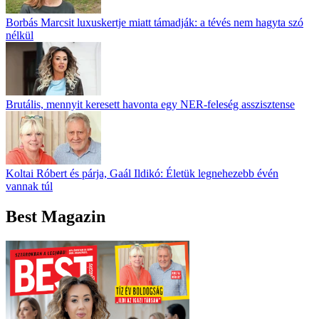
Borbás Marcsit luxuskertje miatt támadják: a tévés nem hagyta szó
nélkül
Brutális, mennyit keresett havonta egy NER-feleség asszisztense
Koltai Róbert és párja, Gaál Ildikó: Életük legnehezebb évén
vannak túl
Best Magazin