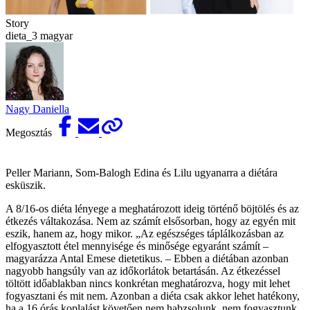
Story
dieta_3 magyar
Nagy Daniella
Megosztás
Peller Mariann, Som-Balogh Edina és Lilu ugyanarra a diétára
esküszik.
A 8/16-os diéta lényege a meghatározott ideig történő böjtölés és az
étkezés váltakozása. Nem az számít elsősorban, hogy az egyén mit
eszik, hanem az, hogy mikor. „Az egészséges táplálkozásban az
elfogyasztott étel mennyisége és minősége egyaránt számít –
magyarázza Antal Emese dietetikus. – Ebben a diétában azonban
nagyobb hangsúly van az időkorlátok betartásán. Az étkezéssel
töltött időablakban nincs konkrétan meghatározva, hogy mit lehet
fogyasztani és mit nem. Azonban a diéta csak akkor lehet hatékony,
ha a 16 órás koplalást követően nem habzsolunk, nem fogyasztunk