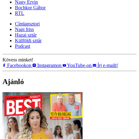
Nagy Ervin
Bochkor Gábor
RTL
Címlapsztori
Napi friss
Hazai sztár
Külföldi sztár
Podcast
Kövess minket!
Facebookon
Instagramon
YouTube-on
Írj e-mailt!
Ajánló