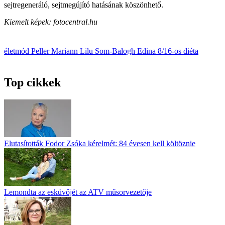
sejtregeneráló, sejtmegújító hatásának köszön­hető.
Kiemelt képek: fotocentral.hu
életmód
Peller Mariann
Lilu
Som-Balogh Edina
8/16-os diéta
Top cikkek
Elutasították Fodor Zsóka kérelmét: 84 évesen kell költöznie
Lemondta az esküvőjét az ATV műsorvezetője