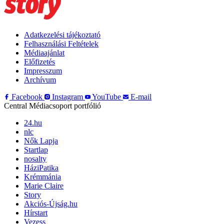
Adatkezelési tájékoztató
Felhasználási Feltételek
Médiaajánlat
Előfizetés
Impresszum
Archívum
Facebook
Instagram
YouTube
E-mail
Central Médiacsoport portfólió
24.hu
nlc
Nők Lapja
Startlap
nosalty
HáziPatika
Krémmánia
Marie Claire
Story
Akciós-Újság.hu
Hírstart
Vezess