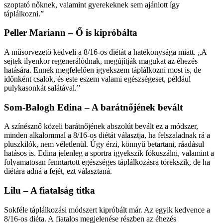
szoptató nőknek, valamint gyerekeknek sem ajánlott így
táplálkozni.”
Peller Mariann – Ő is kipróbálta
A műsorvezető kedveli a 8/16-os diétát a hatékonysága miatt. „A
sejtek ilyenkor regenerálódnak, megújítják magukat az éhezés
hatására. Ennek megfelelően igyekszem táplálkozni most is, de
időnként csalok, és este eszem valami egészségeset, például
pulykasonkát salátával.”
Som-Balogh Edina – A barátnőjének bevált
A színésznő közeli barátnőjének abszolút bevált ez a módszer,
minden alkalommal a 8/16-os diétát választja, ha felszaladnak rá a
pluszkilók, nem véletlenül. Úgy érzi, könnyű betartani, ráadásul
hatásos is. Edina jelenleg a sportra igyekszik fókuszálni, valamint a
folyamatosan fenntartott egészséges táplálkozásra törekszik, de ha
diétára adná a fejét, ezt választaná.
Lilu – A fiatalság titka
Sokféle táplálkozási módszert kipróbált már. Az egyik kedvence a
8/16-os diéta. A fiatalos megjelenése részben az éhezés