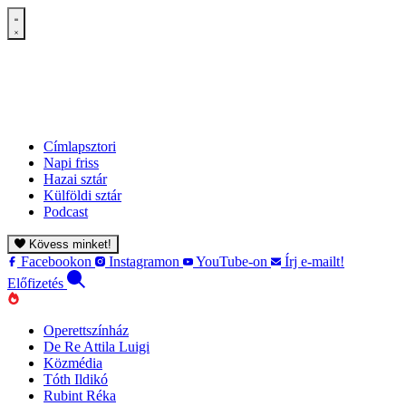
Címlapsztori
Napi friss
Hazai sztár
Külföldi sztár
Podcast
Kövess minket!
Facebookon
Instagramon
YouTube-on
Írj e-mailt!
Előfizetés
Operettszínház
De Re Attila Luigi
Közmédia
Tóth Ildikó
Rubint Réka