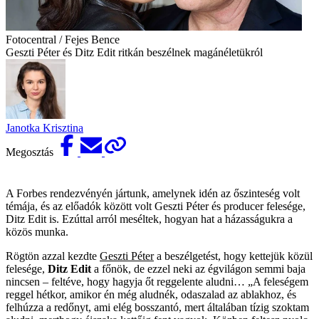
Fotocentral / Fejes Bence
Geszti Péter és Ditz Edit ritkán beszélnek magánéletükról
Janotka Krisztina
Megosztás
A Forbes rendezvényén jártunk, amelynek idén az őszinteség volt
témája, és az előadók között volt Geszti Péter és producer felesége,
Ditz Edit is. Ezúttal arról meséltek, hogyan hat a házasságukra a
közös munka.
Rögtön azzal ­kezdte
Geszti Péter
a beszélgetést, hogy kettejük közül
felesége,
Ditz Edit
a főnök, de ezzel neki az égvilágon semmi baja
nincsen – feltéve, hogy hagyja őt reggelente aludni… „A feleségem
reggel hétkor, amikor én még aludnék, odaszalad az ­ablakhoz, és
felhúzza a redőnyt, ami elég bosszantó, mert általában tízig szoktam