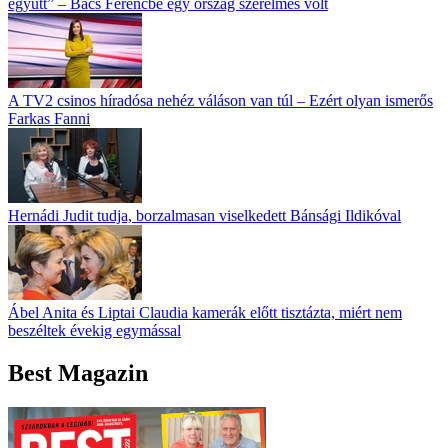
együtt” – Bács Ferencbe egy ország szerelmes volt
A TV2 csinos híradósa nehéz váláson van túl – Ezért olyan ismerős
Farkas Fanni
Hernádi Judit tudja, borzalmasan viselkedett Bánsági Ildikóval
Ábel Anita és Liptai Claudia kamerák előtt tisztázta, miért nem
beszéltek évekig egymással
Best Magazin