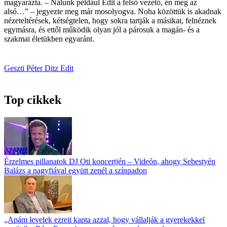
magyarázta. – Nálunk pél­dául Edit a felső vezető, én meg az
alsó…” – jegyezte meg már mosolyogva. Noha közöttük is akadnak
nézeteltérések, kétségtelen, hogy sokra tartják a másikat, felnéznek
egymásra, és ettől működik olyan jól a párosuk a magán- és a
szakmai életükben egyaránt.
Geszti Péter
Ditz Edit
Top cikkek
Érzelmes pillanatok DJ Oti koncertjén – Videón, ahogy Sebestyén
Balázs a nagyfiával együtt zenél a színpadon
„Apám levelek ezreit kapta azzal, hogy vállalják a gyerekekkel