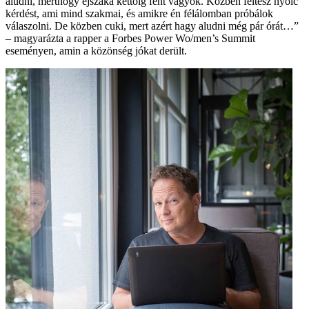
aludni, merthogy éjszaka kettőig fent vagyok. Közben feltesz nyolc
kérdést, ami mind szakmai, és amikre én félálomban próbálok
válaszolni. De közben cuki, mert azért hagy aludni még pár órát…”
– magyarázta a rapper a ­Forbes Power Wo/men’s Summit
eseményen, amin a közönség jókat derült.