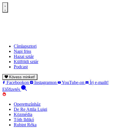
Címlapsztori
Napi friss
Hazai sztár
Külföldi sztár
Podcast
Kövess minket!
Facebookon
Instagramon
YouTube-on
Írj e-mailt!
Előfizetés
Operettszínház
De Re Attila Luigi
Közmédia
Tóth Ildikó
Rubint Réka