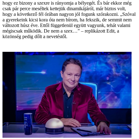
hogy ez bizony a szexre is rányomja a bélyegét. És bár ekkor még
csak pár perce meséltek kettejük dinamikájáról, már biztos volt,
hogy a következő fél órában nagyon jól fogunk szórakozni. „Szóval
a gyerekeink kicsi kora óta nem bírom, ha fekszik, de semmit nem
változott húsz éve. Ettől függetlenül együtt vagyunk, tehát valami
mégiscsak működik. De nem a szex…” – replikázott Edit, a
közönség pedig dőlt a nevetéstől.