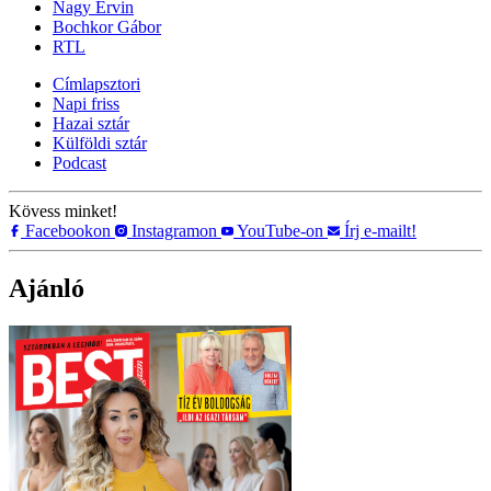
Nagy Ervin
Bochkor Gábor
RTL
Címlapsztori
Napi friss
Hazai sztár
Külföldi sztár
Podcast
Kövess minket!
Facebookon
Instagramon
YouTube-on
Írj e-mailt!
Ajánló