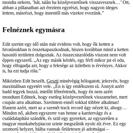
mondta nekem, ’hát, talán ha középvezetőnek visszavesznek…’ Ott,
abban a pillanatban azt éreztem egyrészt, hogy nagyon ideges
lettem, másrészt, hogy innentől más vizekre evezünk.”
Felnéznek egymásra
Edit szerint egy idő után már evidens volt, hogy ők ketten a
hivatásukban is összekapaszkodnak, hiszen korábban mind a ketten
hasonló területen dolgoztak. Az összecsiszolódás viszont nem volt
éppen egyszerű. „Az egy másik kérdés, egy férfi mikor jut el oda,
hogy elfogadja azt, hogy a felesége az üzletben is érvényes. Akkor
is, ha ezt tudja róla.”
Miközben Edit beszélt,
Geszti
mindvégig bólogatott, jelezvén, hogy
maximálisan egyetért ­vele. „Én is így emlékszem rá. Annyit azért
hadd tegyek hozzá, mielőtt félreértenék, hogy én nem azért
mondtam Editnek, hogy esetleg középvezetőnek visszamehet, mert
csupán arra alkalmas. Szerintem ennél sokkal többre alkalmas!
Hanem azért, mert az a szemét track record úgy nézett ki, ahogy…
Minden nő, akiben egyszerre van benne a karrier­vágy és a
családalapítási szándék, és szül egy gyereket, az egyszerűen a
magyar munkahelypiacon szinte megszűnik nyolc-tíz évre. Ez egy
szomorú helyzet, hiá­ba vannak őrületesen jó adottságai –