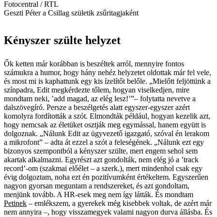
Fotocentral / RTL
Geszti Péter a Csillag születik zsűritagjaként
Kényszer szülte helyzet
Ők ketten már korábban is beszéltek arról, mennyire fontos
számukra a humor, hogy hány nehéz helyzetet oldottak már fel vele,
és most mi is kaphattunk egy kis ízelítőt belőle. „Mielőtt feljöttünk a
színpadra, Edit megkérdezte tőlem, hogyan viselkedjen, mire
mondtam neki, ’add magad, az elég lesz!’”– folytatta nevetve a
dalszövegíró. Persze a beszélgetés alatt ­egyszer-egyszer azért
komolyra fordították a szót. Elmondták például, hogyan kezelik azt,
hogy nemcsak az életüket osztják meg egymással, hanem együtt is
dolgoznak. „Nálunk Edit az ügyvezető igazgató, szóval én lerakom
a mikrofont” – adta át ezzel a szót a feleségének. „Nálunk ezt egy
bizonyos szempontból a kényszer szülte, mert engem sehol sem
akartak alkalmazni. Egyrészt azt gondolták, nem elég jó a ’track
record’-om (szakmai előélet – a szerk.), mert mindenhol csak egy
évig dolgoztam, noha ezt én pozitívumként értékeltem. Egyszerűen
nagyon gyorsan meguntam a rendszereket, és azt gondoltam,
menjünk tovább. A HR-esek meg nem így látták. És mondtam
Petinek
– emlékszem, a gyerekek még kisebbek voltak, de azért már
nem annyira –, hogy visszamegyek valami nagyon durva állásba. És