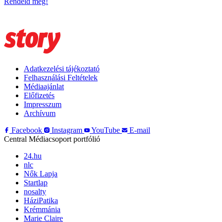
Rendeld meg!
Adatkezelési tájékoztató
Felhasználási Feltételek
Médiaajánlat
Előfizetés
Impresszum
Archívum
Facebook
Instagram
YouTube
E-mail
Central Médiacsoport portfólió
24.hu
nlc
Nők Lapja
Startlap
nosalty
HáziPatika
Krémmánia
Marie Claire