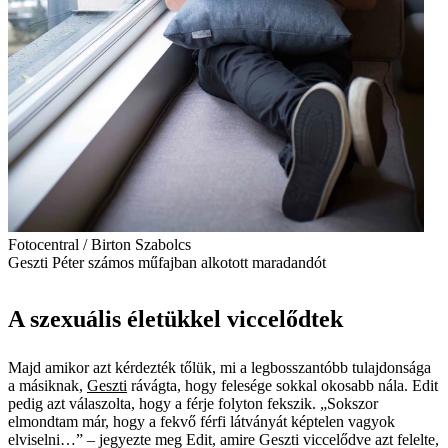
Fotocentral / Birton Szabolcs
Geszti Péter számos műfajban alkotott maradandót
A szexuális életükkel viccelődtek
Majd amikor azt kérdezték tőlük, mi a legbosszantóbb tulajdonsága
a másiknak, ­
Geszti
rávágta, hogy felesége sokkal okosabb nála. Edit
pedig azt válaszolta, hogy a férje folyton fekszik. „Sokszor
elmondtam már, hogy a fekvő férfi látványát képtelen vagyok
elviselni…” – jegyezte meg Edit, amire Geszti viccelődve azt felelte,