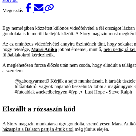
story.hu
Megosztás
Egy nemrégiben közzétett különös videófelvétel a fél országot lázban 
gondolata is felmerült kettejük között. A Story magazin most megkérde
Az az ominózus videófelvétel annyira őszintének tűnt, hogy sokakat 
hogy felesége,
Marsi Anikó
jobbat érdemel, mint ő,
neki pedig rá kel
fűtőablakokról kérdezhetik.
A meglehetősen furcsa élőzés után nem csoda, hogy elindult a találgat
a szerelem.
@gaborgyarmati9
Kérjük a sajtó munkatársait, h tartsák tisztel
fűtőablakról vagyok hajlandó beszélni!A többi a magánügyük
#futoablak
#nekedbelegyen
#fyp
♬ Last Hope - Steve Ralph
Elszállt a rózsaszín köd
A Story magazin munkatársa úgy gondolta, személyesen Marsi Anikótó
házaspárt a Balaton partján értük utol
még június elején.