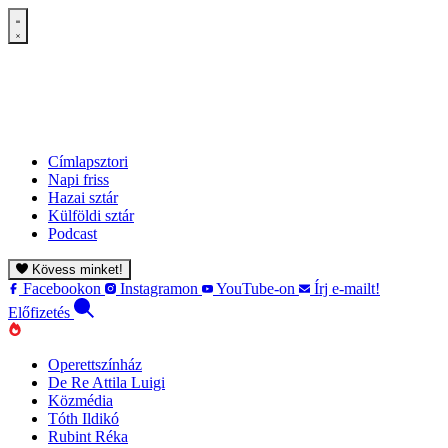
Címlapsztori
Napi friss
Hazai sztár
Külföldi sztár
Podcast
Kövess minket!
Facebookon
Instagramon
YouTube-on
Írj e-mailt!
Előfizetés
Operettszínház
De Re Attila Luigi
Közmédia
Tóth Ildikó
Rubint Réka