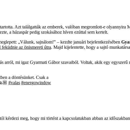
tartotta. Azt találgatták az emberek, valóban megromlott-e olyannyira 
zte, a házaspár pedig szokásához híven ezúttal sem kertelt.
meglepett: „Válunk, sajnálom!” – kezdte januári bejelentkezésében
Gya
l feküdnie az önismereti útra
. Majd kijelentette, hogy a sajtó munkatárs
ás arról, mi igaz Gyarmati Gábor szavaiból. Voltak, akik egy egyszerű 
etben a döntésünket. Csak a
 🙏🏼
#valas
#energowindow
l kérdezi meg, hogy mi történt a kapcsolatukban abban az időszakban.