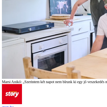
Marsi Anikó: „Szerintem két napot nem bírunk ki egy jó veszekedés n