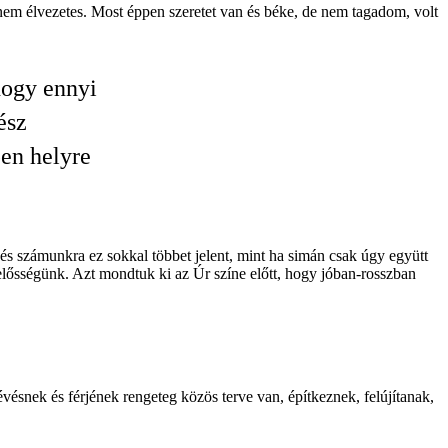
nem élvezetes. Most éppen szeretet van és béke, de nem tagadom, volt
 hogy ennyi
ész
en helyre
és számunkra ez sokkal többet jelent, mint ha simán csak úgy együtt
lősségünk. Azt mondtuk ki az Úr színe előtt, hogy jóban-rosszban
ésnek és férjének rengeteg közös terve van, építkeznek, felújítanak,