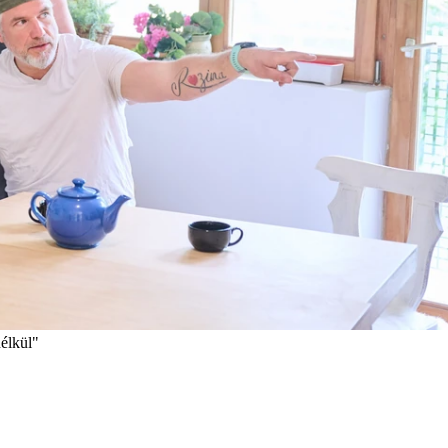
élkül"