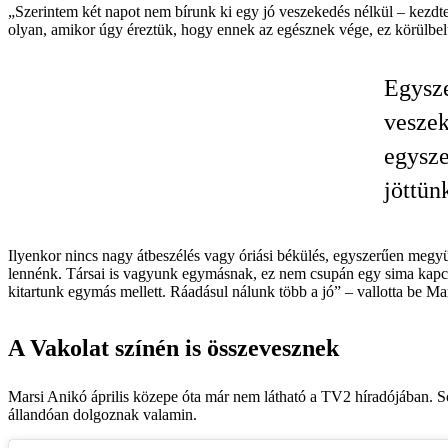
„Szerintem két napot nem bírunk ki egy jó veszekedés nélkül – kezdt
olyan, amikor úgy éreztük, hogy ennek az egésznek vége, ez körülbelül 
Egysze
veszek
egysze
jöttün
Ilyenkor nincs nagy átbeszélés vagy óriási békülés, egyszerűen megyü
lennénk. Társai is vagyunk egymásnak, ez nem csupán egy sima kapcso
kitartunk egymás mellett. Ráadásul nálunk több a jó” – vallotta be Mar
A Vakolat színén is összevesznek
Marsi Anikó április közepe óta már nem látható a TV2 híradójában. So
állandóan dolgoznak valamin.