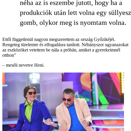
néha az is eszembe jutott, hogy ha a
produkciók után lett volna egy süllyes
gomb, olykor meg is nyomtam volna.
Ettől függetlenül nagyon megszerettem az ország Győzikéjét.
Rengeteg türelemre és elfogadásra tanított. Néhányszor ugyanazokat
az eszközöket vetettem be nála a próbán, amiket a gyerekeimnél
otthon”
– meséli nevetve Heni.