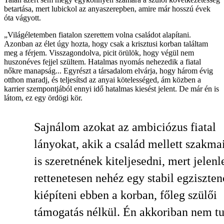
betartása, mert lubickol az anyaszerepben, amire már hosszú évek
óta vágyott.
„Világéletemben fiatalon szerettem volna családot alapítani.
Azonban az élet úgy hozta, hogy csak a krisztusi korban találtam
meg a férjem. Visszagondolva, picit örülök, hogy végül nem
huszonéves fejjel szültem. Hatalmas nyomás nehezedik a fiatal
nőkre manapság... Egyrészt a társadalom elvárja, hogy három évig
otthon maradj, és teljesítsd az anyai kötelességed, ám közben a
karrier szempontjából ennyi idő hatalmas kiesést jelent. De már én is
látom, ez egy ördögi kör.
Sajnálom azokat az ambiciózus fiatal
lányokat, akik a család mellett szakma
is szeretnének kiteljesedni, mert jelenl
rettenetesen nehéz egy stabil egziszten
kiépíteni ebben a korban, főleg szülői
támogatás nélkül. Én akkoriban nem t