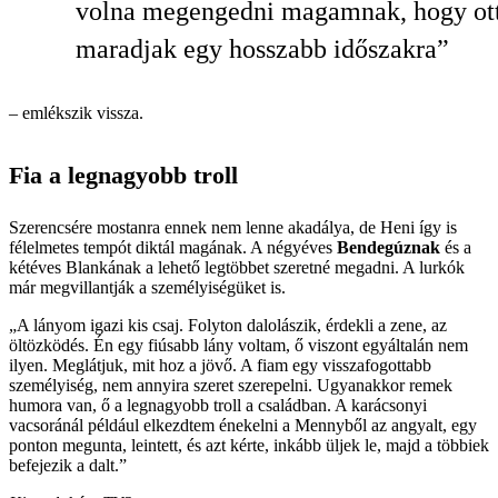
volna megengedni magamnak, hogy ot
maradjak egy hosszabb időszakra”
– emlékszik vissza.
Fia a legnagyobb troll
Szerencsére mostanra ennek nem lenne akadálya, de Heni így is
félelmetes tempót diktál magának. A négyéves
Bendegúznak
és a
kétéves Blankának a lehető legtöbbet szeretné megadni. A lurkók
már megvillantják a személyiségüket is.
„A lányom igazi kis csaj. Folyton dalolászik, érdekli a zene, az
öltözködés. Én egy fiúsabb lány voltam, ő viszont egyáltalán nem
ilyen. Meglátjuk, mit hoz a jövő. A fiam egy visszafogottabb
személyiség, nem annyira szeret szerepelni. Ugyanakkor remek
humora van, ő a legnagyobb troll a családban. A karácsonyi
vacsoránál például elkezdtem énekelni a Mennyből az angyalt, egy
ponton megunta, leintett, és azt kérte, inkább üljek le, majd a többiek
befejezik a dalt.”