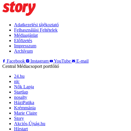
Adatkezelési tájékoztató
Felhasználási Feltételek
Médiaajánlat
Előfizetés
Impresszum
Archívum
Facebook
Instagram
YouTube
E-mail
Central Médiacsoport portfólió
24.hu
nlc
Nők Lapja
Startlap
nosalty
HáziPatika
Krémmánia
Marie Claire
Story
Akciós-Újság.hu
Hírstart