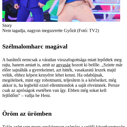
Story
Nem tagadja, nagyon megszerette Győzit (Fotó: TV2)
Szélmalomharc magával
A barátnői nemcsak a váratlan visszafogottsága miatt lepődtek meg
rajta, hanem amiatt is, amit az
anyaság
hozott ki belőle. „Szinte már
előre sajnálták a gyerekeimet, azt hitték, vas­akaratú leszek majd
velük, ehhez képest kenyérre lehet kenni. Ha odabújnak,
megölelnek, mint egy robotmami, teljesítem is a kéréseiket, még
akkor is, ha legbelül ezzel ellentmondok a saját elveimnek. Persze
csak az apróságok esetében van így. Ebben még sokat kell
fejlődőm” – vallja be Heni.
Öröm az ürömben
Talán azért sem megy egykönnyen számára a szülői következetesség