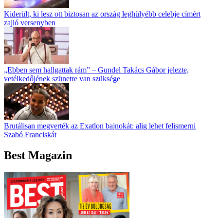
Kiderült, ki lesz ott biztosan az ország leghülyébb celebje címért
zajló versenyben
„Ebben sem hallgattak rám” – Gundel Takács Gábor jelezte,
vetélkedőjének szünetre van szüksége
Brutálisan megverték az Exatlon bajnokát: alig lehet felismerni
Szabó Franciskát
Best Magazin