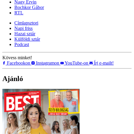
Nagy Ervin
Bochkor Gábor
RTL
Címlapsztori
Napi friss
Hazai sztár
Külföldi sztár
Podcast
Kövess minket!
Facebookon
Instagramon
YouTube-on
Írj e-mailt!
Ajánló