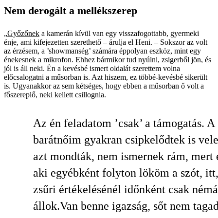
Nem derogált a mellékszerep
„
Győzőnek
a kamerán kívül van egy visszafogottabb, gyermeki
énje, ami kifejezetten szerethető – árulja el Heni. – Sokszor az volt
az érzésem, a ’showmanség’ számára éppolyan eszköz, mint egy
énekesnek a mikrofon. Ehhez bármikor tud nyúlni, zsigerből jön, és
jól is áll neki. Én a kevésbé ismert oldalát szerettem volna
előcsalogatni a műsorban is. Azt hiszem, ez többé-kevésbé sikerült
is. Ugyanakkor az sem kétséges, hogy ebben a műsorban ő volt a
főszereplő, neki kellett csillognia.
Az én feladatom ’csak’ a támogatás. A
barátnőim gyakran csipkelődtek is vel
azt mondták, nem ismernek rám, mert 
aki egyébként folyton lököm a szót, itt,
zsűri értékelésénél időnként csak ném
állok.Van benne igazság, sőt nem taga