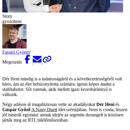
Story
gyozoheni
Faragó György
Megosztás
Dér Heni mindig is a tudatosságáról és a következetességéről volt
híres, ám az élet bebizonyította számára: igenis képes átadni a
stafétabotot. Sőt vannak, akik mellett igazi kezesbáránnyá is
változik.
Négy adáson át magabiztosan vette az akadályokat
Dér Heni
és
Gáspár Győző
A Nagy Duett
idei szériájában. Nem is csoda, hiszen
jól ismerik egymást: annak idején az argentin dzsungelt is közösen
járták meg az RTL túlélőműsorában.