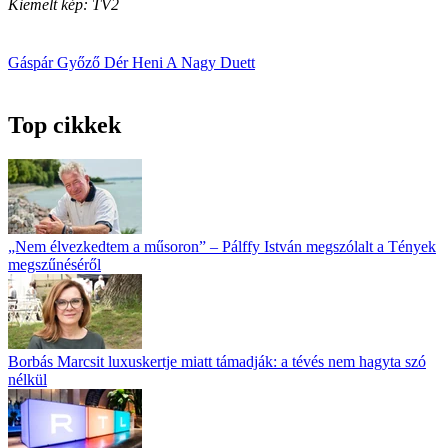
Kiemelt kép: TV2
Gáspár Győző
Dér Heni
A Nagy Duett
Top cikkek
„Nem élvezkedtem a műsoron” – Pálffy István megszólalt a Tények
megszűnéséről
Borbás Marcsit luxuskertje miatt támadják: a tévés nem hagyta szó
nélkül