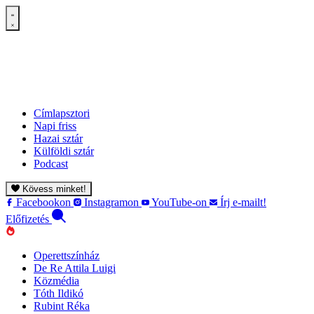
Címlapsztori
Napi friss
Hazai sztár
Külföldi sztár
Podcast
Kövess minket!
Facebookon
Instagramon
YouTube-on
Írj e-mailt!
Előfizetés
Operettszínház
De Re Attila Luigi
Közmédia
Tóth Ildikó
Rubint Réka