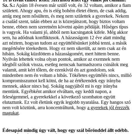
Sz. S.:
Apám 18 évesen már szülő volt, én 32 voltam, amikor a fiam
született. Ahogy apu, én is elég bohém életet éltem, de csak addig,
amíg meg nem nősültem, és meg nem születtek a gyerekek. Nekem
a család szent, talán ebben az is közrejátszott, hogy biztos voltam
benne, ebben nem szeretném követni apám példáját. Hűséges típus
is vagyok. Ha valami jó, abból nem kacsingatok kifele. Még akkor
sem, ha adódnak konfliktusok. A házasságom 12 éve alatt mindig
azt néztem, hogyan tudom az együttélésünket jobbá tenni, a másik
megértésére törekedtem. Hogy ez nem sikerült, az nem csak az én
hibám. Sokáig küzdöttem a házasságomért, mert hittem benne.
Nyilván lehettek volna olyan pontok, amikor az exemnek nem
idegből szólok vissza, esetleg nemcsak harmadszorra csinálok meg
valamit, amit kért tőlem, de ezenkívül én azt gondolom, sok
mindenben nem én voltam a hibás. Tökéletes együttélés nincs, millió
kompromisszumot kell kötni, de ha az értékrendek egy irányba
mennek, akkor nincs baj. Sokáig nagyjából mi is egy irányba
mentünk. Egyébként amikor elváltam, egy keddi napon, a
feleségemmel, a gyerekekkel a következő szombaton együtt
elutaztunk. Ez volt életünk egyik legjobb nyaralása. Egy hangos szó
nem volt köztünk, arra koncentráltunk, hogy
a gyerekek jól érezzék
magukat
.
Édesapád mindig úgy vált, hogy egy szál bőrönddel állt odébb.