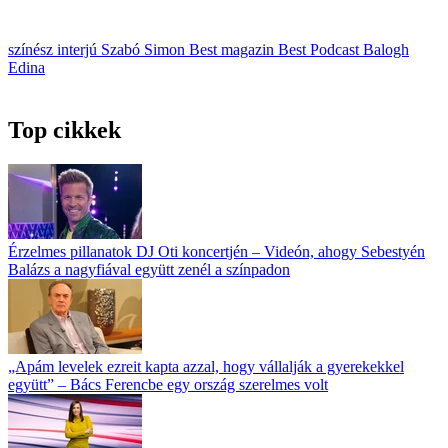
színész
interjú
Szabó Simon
Best magazin
Best Podcast
Balogh
Edina
Top cikkek
Érzelmes pillanatok DJ Oti koncertjén – Videón, ahogy Sebestyén
Balázs a nagyfiával együtt zenél a színpadon
„Apám levelek ezreit kapta azzal, hogy vállalják a gyerekekkel
együtt” – Bács Ferencbe egy ország szerelmes volt