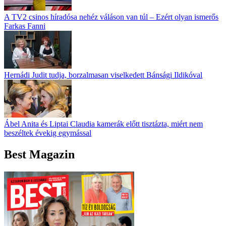
A TV2 csinos híradósa nehéz váláson van túl – Ezért olyan ismerős
Farkas Fanni
Hernádi Judit tudja, borzalmasan viselkedett Bánsági Ildikóval
Ábel Anita és Liptai Claudia kamerák előtt tisztázta, miért nem
beszéltek évekig egymással
Best Magazin