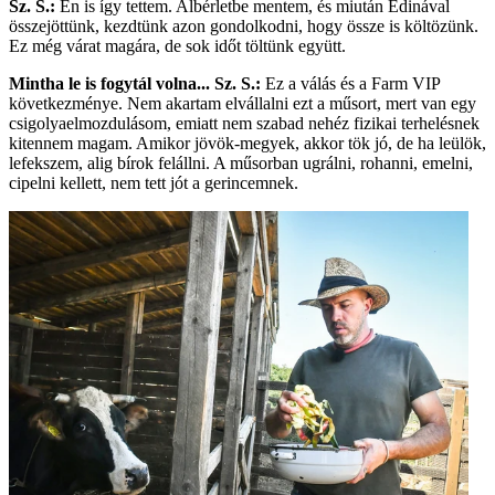
Sz. S.:
Én is így tettem. Albérletbe mentem, és miután Edinával
összejöttünk, kezdtünk azon gondolkodni, hogy össze is költözünk.
Ez még várat magára, de sok időt töltünk együtt.
Mintha le is fogytál volna...
Sz. S.:
Ez a válás és a Farm VIP
következménye. Nem akartam elvállalni ezt a műsort, mert van egy
csigolyaelmozdulásom, emiatt nem szabad nehéz fizikai terhelésnek
kitennem magam. Amikor jövök-megyek, akkor tök jó, de ha leülök,
lefekszem, alig bírok felállni. A műsorban ugrálni, rohanni, emelni,
cipelni kellett, nem tett jót a gerincemnek.