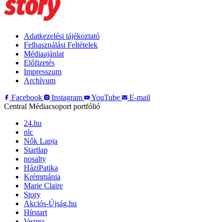
Adatkezelési tájékoztató
Felhasználási Feltételek
Médiaajánlat
Előfizetés
Impresszum
Archívum
Facebook
Instagram
YouTube
E-mail
Central Médiacsoport portfólió
24.hu
nlc
Nők Lapja
Startlap
nosalty
HáziPatika
Krémmánia
Marie Claire
Story
Akciós-Újság.hu
Hírstart
Vezess