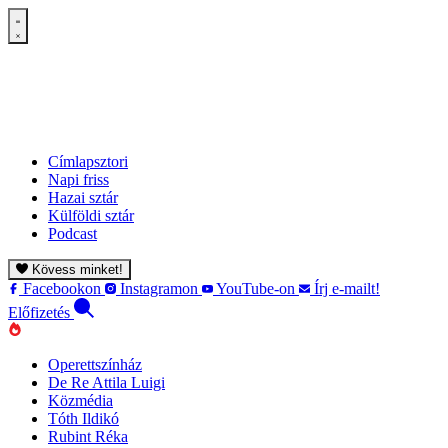
Címlapsztori
Napi friss
Hazai sztár
Külföldi sztár
Podcast
Kövess minket!
Facebookon
Instagramon
YouTube-on
Írj e-mailt!
Előfizetés
Operettszínház
De Re Attila Luigi
Közmédia
Tóth Ildikó
Rubint Réka