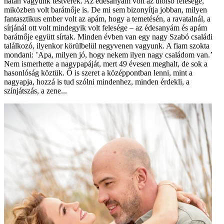
hatan vagyunk testvérek. Az édesanyám volt az utolsó felesége,
miközben volt barátnője is. De mi sem bizonyítja jobban, milyen
fantasztikus ember volt az apám, hogy a temetésén, a ravatalnál, a
sírjánál ott volt mindegyik volt felesége – az édesanyám és apám
barátnője együtt sírtak. Minden évben van egy nagy Szabó családi
találkozó, ilyenkor körülbelül negyvenen vagyunk. A fiam szokta
mondani: ’Apa, milyen jó, hogy nekem ilyen nagy családom van.’
Nem ismerhette a nagypapáját, mert 49 évesen meghalt, de sok a
hasonlóság köztük. Ő is szeret a középpontban lenni, mint a
nagyapja, hozzá is tud szólni mindenhez, minden érdekli, a
színjátszás, a zene...