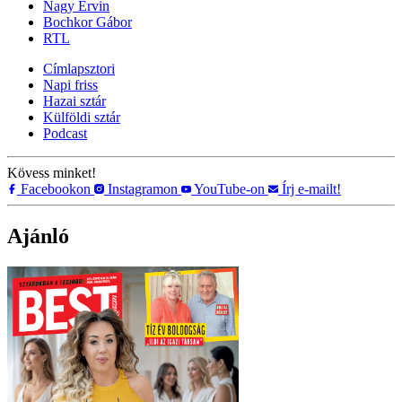
Nagy Ervin
Bochkor Gábor
RTL
Címlapsztori
Napi friss
Hazai sztár
Külföldi sztár
Podcast
Kövess minket!
Facebookon
Instagramon
YouTube-on
Írj e-mailt!
Ajánló