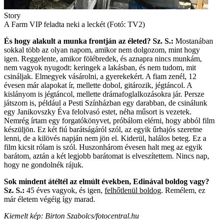
Story
A Farm VIP feladta neki a leckét (Fotó: TV2)
És hogy alakult a munka frontján az életed?
Sz. S.:
Mostanában
sokkal több az olyan napom, amikor nem dolgozom, mint hogy
igen. Reggelente, amikor fölébredek, és aznapra nincs munkám,
nem vagyok nyugodt: keringek a lakásban, és nem tudom, mit
csináljak. Elmegyek vásárolni, a gyerekekért. A fiam zenél, 12
évesen már alapokat ír, mellette dobol, gitározik, jégtáncol. A
kislányom is jégtáncol, mellette drámafoglalkozásokra jár. Persze
játszom is, például a Pesti Színházban egy darabban, de csinálunk
egy Janikovszky Éva felolvasó estet, néha műsort is vezetek.
Nemrég írtam egy forgatókönyvet, próbálom elérni, hogy abból film
készüljön. Ez két fiú barátságáról szól, az egyik űrhajós szeretne
lenni, de a kilövés napján nem jön el. Kiderül, halálos beteg. Ez a
film kicsit rólam is szól. Huszonhárom évesen halt meg az egyik
barátom, aztán a két legjobb barátomat is elveszítettem. Nincs nap,
hogy ne gondolnék rájuk.
Sok mindent átéltél az elmúlt években, Edinával boldog vagy?
Sz. S.:
45 éves vagyok, és igen,
felhőtlenül boldog
. Remélem, ez
már életem végéig így marad.
Kiemelt kép: Birton Szabolcs/fotocentral.hu