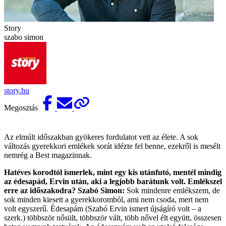
Story
szabo simon
story.hu
Megosztás
Az elmúlt időszakban gyökeres fordulatot vett az élete. A sok
változás gyerekkori emlékek sorát idézte fel benne, ezekről is mesélt
nemrég a Best magazinnak.
Hatéves korodtól ismerlek, mint egy kis utánfutó, mentél mindig
az édesapád, Ervin után, aki a legjobb barátunk volt. Emlékszel
erre az időszakodra?
Szabó Simon:
Sok mindenre emlékszem, de
sok minden kiesett a gyerekkoromból, ami nem csoda, mert nem
volt egyszerű. Édesapám (Szabó Ervin ismert újságíró volt – a
szerk.) többször nősült, többször vált, több nővel élt együtt, összesen