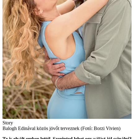
Story
Balogh Edinával közös jövőt terveznek (Fotó: Borzi Vivien)
Te is elvált ember lettél. Szerinted lehet egy válást jól csinálni?